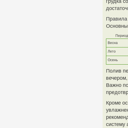
грудка с
достаточ
Правила
Основны
Период
Весна
Лето
Осень
Полив пе
вечером,
Важно по
предотвр
Кроме ос
увлажнен
рекоменд
систему 