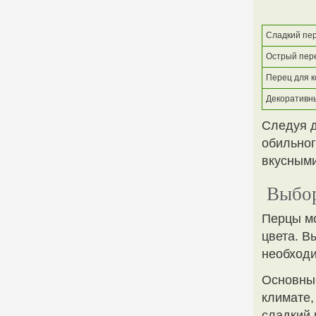
Сладкий пе
Острый пер
Перец для 
Декоративн
Следуя 
обильног
вкусными
Выбор
Перцы мо
цвета. В
необходи
Основные
климате,
сладкий 