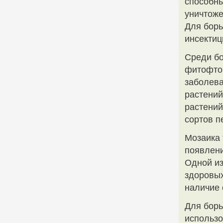
способны
уничтоже
Для борь
инсектиц
Среди бо
фитофтор
заболева
растений
растений
сортов п
Мозаика 
появлени
Одной из
здоровых
наличие 
Для борь
использо