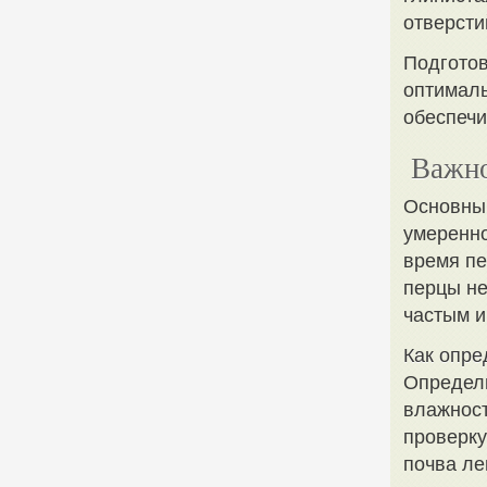
отверсти
Подготов
оптималь
обеспечи
Важно
Основным
умеренно
время пе
перцы не
частым и
Как опре
Определи
влажност
проверку
почва ле