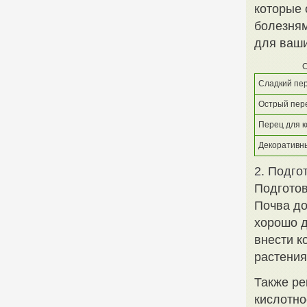
которые 
болезням
для ваши
С
Сладкий пе
Острый пер
Перец для 
Декоративн
2. Подго
Подготов
Почва до
хорошо д
внести к
растени
Также ре
кислотно