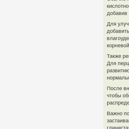
кислотно
добавив 
Для улуч
добавить
влагоуде
корневой
Также ре
Для перц
развитию
нормальн
После вн
чтобы об
распреде
Важно по
застаива
глиниста