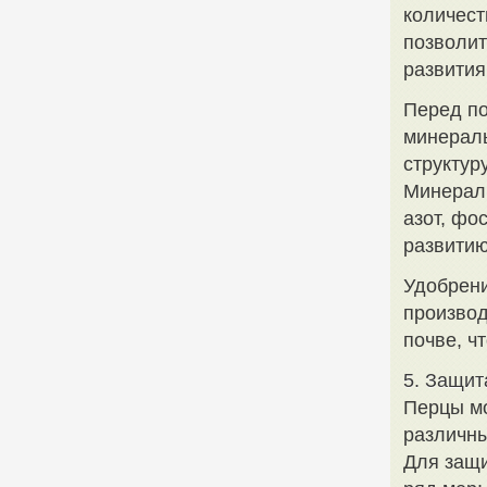
количест
позволит
развития
Перед по
минераль
структур
Минераль
азот, фо
развитию
Удобрени
производ
почве, ч
5. Защит
Перцы мо
различны
Для защи