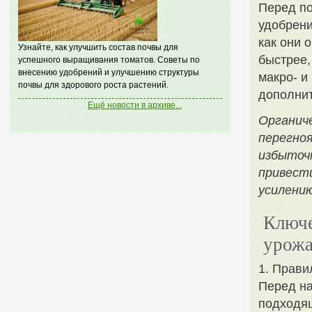
Перед по
удобрени
как они 
Узнайте, как улучшить состав почвы для
быстрее,
успешного выращивания томатов. Советы по
внесению удобрений и улучшению структуры
макро- и
почвы для здорового роста растений.
дополнит
Ещё новости в архиве...
Органич
перегноя
избыточн
привести
усилению
Ключе
урожа
1. Прави
Перед н
подходящ