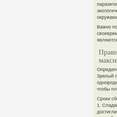
паразити
экологич
окружающ
Важно по
своеврем
являютс
Прави
макси
Определе
Зрелый п
однородн
чтобы пл
Сроки сб
1. Сладк
достигли