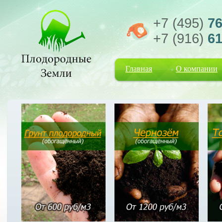
+7 (495)
76
+7 (916)
61
Главная
О компании