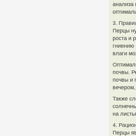
анализа 
оптималь
3. Прави
Перцы ну
роста и 
гниению 
влаги мо
Оптималь
почвы. Р
почвы и 
вечером,
Также сл
солнечны
на листь
4. Рацио
Перцы яв