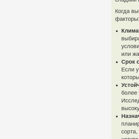
Когда вы
факторы
Клима
выбира
услови
или жа
Срок 
Если у
которы
Устой
более 
Исслед
высоку
Назна
планир
сорта,