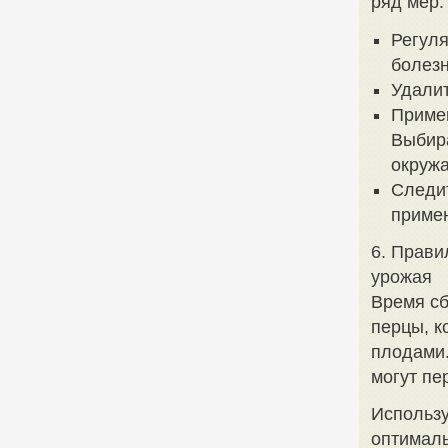
ряд мер:
Регуля
болезн
Удалит
Примен
Выбира
окруж
Следит
приме
6. Прави
урожая
Время сб
перцы, к
плодами.
могут пе
Использу
оптималь