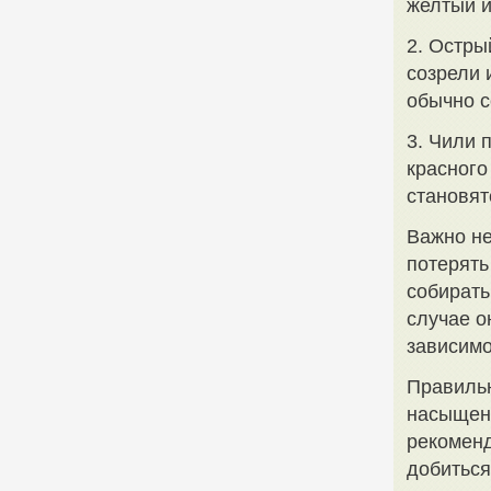
желтый и
2. Остры
созрели 
обычно с
3. Чили 
красного
становят
Важно не
потерять
собирать
случае о
зависимо
Правильн
насыщенн
рекоменд
добиться