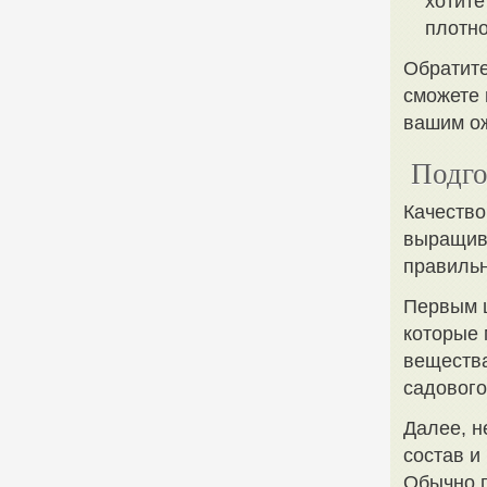
хотите
плотно
Обратите
сможете 
вашим ож
Подго
Качество
выращива
правильн
Первым ш
которые 
вещества
садового
Далее, н
состав и
Обычно п