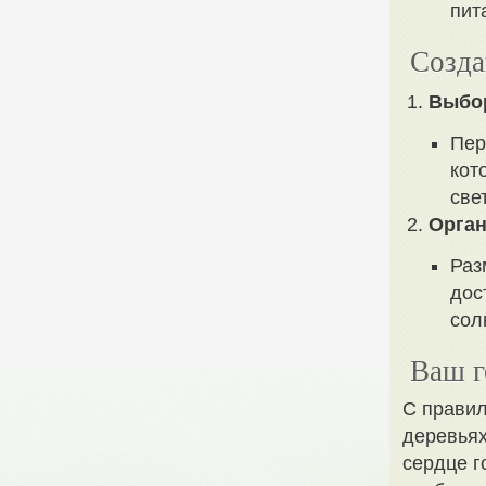
пит
Созда
Выбор
Пер
кот
све
Орган
Раз
дос
сол
Ваш г
С правил
деревьях
сердце г