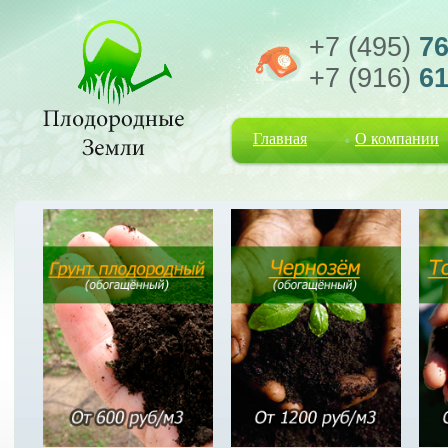
+7 (495)
76
+7 (916)
61
Главная
О компании