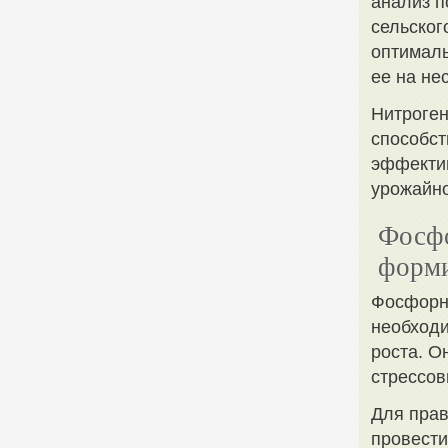
анализ п
сельског
оптималь
ее на не
Нитроген
способст
эффекти
урожайно
Фосфо
форми
Фосфорн
необходи
роста. О
стрессов
Для пра
провести