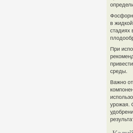
определи
Фосфорны
в жидкой
стадиях 
плодооб
При исп
рекомен
привести
среды.
Важно о
компонен
использо
урожая. 
удобрени
результа