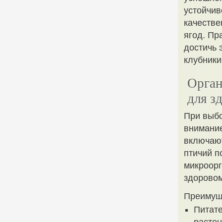
устойчив
качестве
ягод. Пр
достичь 
клубники
Орган
для з
При выбо
внимание
включают
птичий п
микроорг
здоровом
Преимуще
Питате