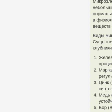
Микроэле
небольши
нормальн
в физиол
веществ
Виды ми
Существу
клубники
Желез
проце
Марга
регул
Цинк 
синте
Медь 
устой
Бор (