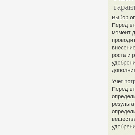
гаран
Выбор оп
Перед в
момент д
проводит
внесение
роста и 
удобрени
дополнит
Учет пот
Перед вн
определи
результа
определи
вещества
удобрени