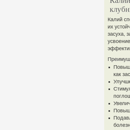
Калий
клубн
Калий сп
их устой
засуха, 
усвоение
эффектив
Преимущ
Повыше
как за
Улучше
Стимул
поглощ
Увелич
Повыше
Подавл
болезн