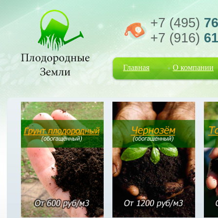
+7 (495)
76
+7 (916)
61
Главная
О компании