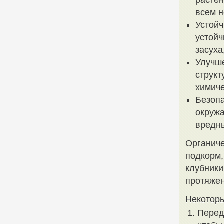
растен
всем н
Устойч
устойч
засуха
Улучше
структ
химиче
Безопа
окружа
вредны
Органиче
подкорм,
клубники
протяжен
Некоторы
Перед