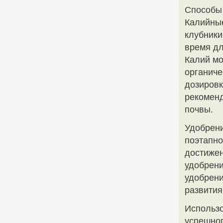
Способы
Калийные
клубники
время дл
Калий мо
органиче
дозировк
рекоменд
почвы.
Удобрени
поэтапно
достижен
удобрени
удобрени
развития
Использо
успешног