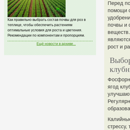
Перед по
помощи о
удобрени
Как правильно выбрать состав почвы для роз в
почвы и 
теплице, чтобы обеспечить растениям
оптимальные условия для роста и цветения.
веществ.
Рекомендации по компонентам и пропорциям.
являются
Ещё новости в архиве...
рост и р
Выбор
клубн
Фосфорн
ягод клу
улучшают
Регуляр
образова
Калийные
стрессу,