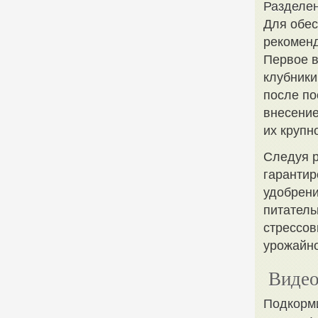
Разделен
Для обес
рекоменд
Первое в
клубники
после по
внесение
их крупн
Следуя р
гарантир
удобрени
питатель
стрессов
урожайно
Видео
Подкорми