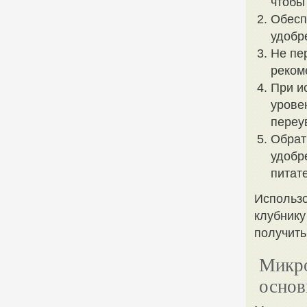
чтобы
Обесп
удобр
Не пе
реком
При и
урове
переу
Обрат
удобр
питат
Использо
клубнику
получить
Микро
основ