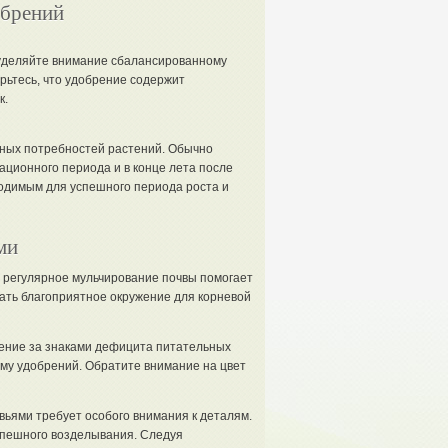
обрений
уделяйте внимание сбалансированному
ерьтесь, что удобрение содержит
к.
тных потребностей растений. Обычно
ационного периода и в конце лета после
одимым для успешного периода роста и
ми
регулярное мульчирование почвы помогает
вать благоприятное окружение для корневой
ние за знаками дефицита питательных
му удобрений. Обратите внимание на цвет
ьями требует особого внимания к деталям.
спешного возделывания. Следуя