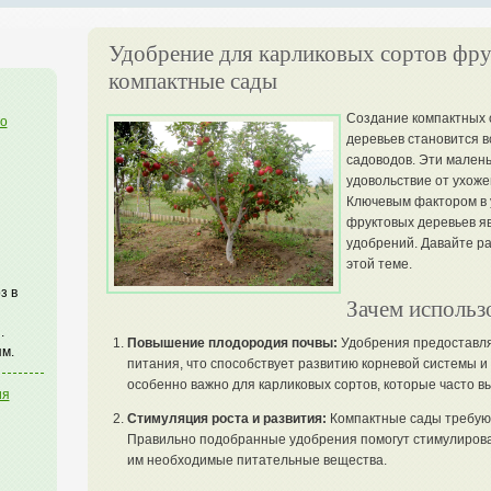
Удобрение для карликовых сортов фру
компактные сады
Создание компактных 
го
деревьев становится 
садоводов. Эти малень
удовольствие от ухоже
Ключевым фактором в 
фруктовых деревьев я
удобрений. Давайте р
этой теме.
з в
Зачем использ
.
Повышение плодородия почвы:
Удобрения предоставл
м.
питания, что способствует развитию корневой системы 
особенно важно для карликовых сортов, которые часто в
ия
Стимуляция роста и развития:
Компактные сады требуют
Правильно подобранные удобрения помогут стимулироват
им необходимые питательные вещества.