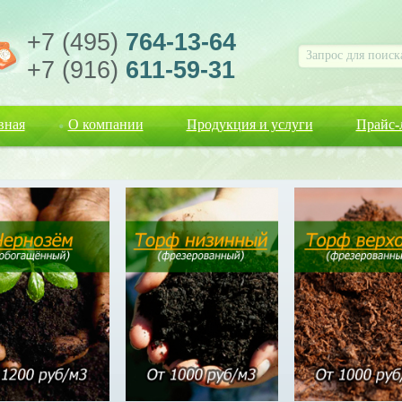
+7 (495)
764-13-64
+7 (916)
611-59-31
вная
О компании
Продукция и услуги
Прайс-