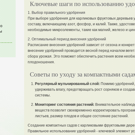
Ключевые шаги по использованию уд
1. Выбор правильного удобрения
При выборе удобрения для карликовых фруктовых деревьев 
составу, включающему азот, фосфор, и калий. Также, удостов
по
необходимые микроэлементы, такие как магний, железо и цин
ы
2. Оптимальный период внесения удобрений
Расписание внесения удобрений зависит от сезона и конкре
внесение удобрений проводится весной перед началом вегет
сбора урожая. Это поможет обеспечить растения всем необх
плодоношения.
Советы по уходу за компактными сада
Регулярный мульчированный слой:
Помимо удобрений, 
удерживать влагу, предотвращать рост сорняков и созда
системы.
Мониторинг состояния растений:
Внимательное наблюде
веществ позволит своевременно корректировать програм
листьев, размер плодов и общее состояние растений.
Создание компактных садов с карликовыми фруктовыми дерев
Правильное использование удобрений - ключевой элемент у