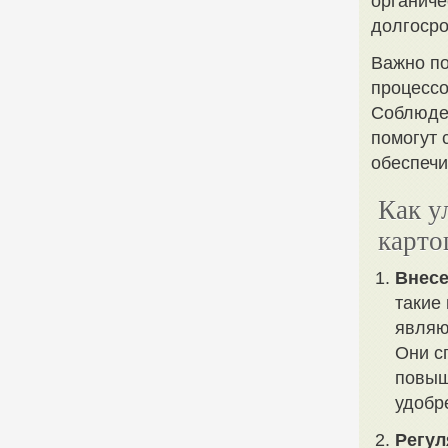
органиче
долгосро
Важно по
процессо
Соблюден
помогут 
обеспечи
Как у
карто
Внесе
такие 
являю
Они с
повыш
удобр
Регул