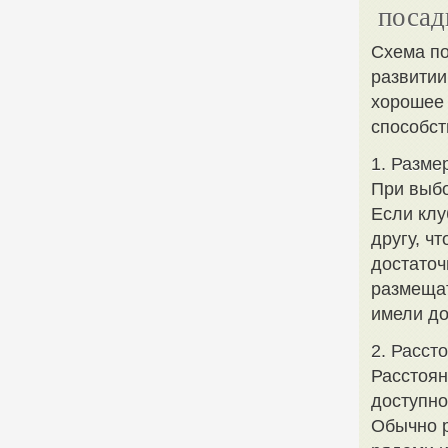
посад
Схема по
развитии
хорошее 
способст
1. Разме
При выбо
Если клу
другу, ч
достаточ
размещат
имели до
2. Расст
Расстоян
доступно
Обычно р