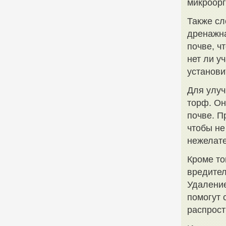
микроорг
Также сл
дренажна
почве, ч
нет ли у
установи
Для улуч
торф. Он
почве. П
чтобы не
нежелат
Кроме то
вредител
Удаление
помогут 
распрост