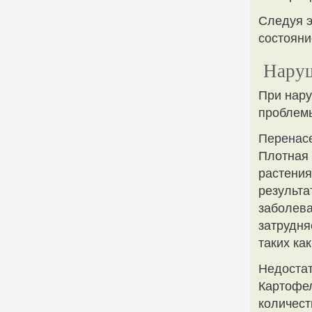
Следуя э
состояни
Наруш
При нару
проблем
Перенас
Плотная 
растения
результа
заболева
затрудня
таких ка
Недостат
Картофел
количест