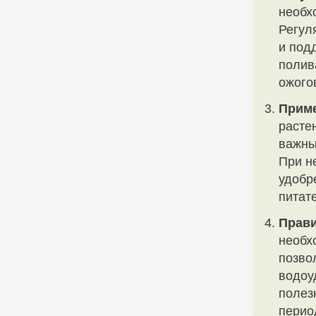
необх
Регул
и под
полив
ожого
Приме
расте
важны
При н
удобр
питат
Прави
необх
позво
водоу
полез
перио