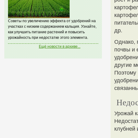
картофел
картофел
Советы по увеличению эффекта от удобрений на
питатель
участках с низким содержанием кальция. Узнайте,
др.
как улучшить питание растений и повысить
урожайность при недостатке этого элемента.
Однако, 
Ещё новости в архиве...
почвы и 
удобрени
другие м
Поэтому 
удобрени
связанны
Недос
Урожай к
Недостат
клубней 