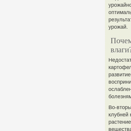
урожайно
оптималь
результа
урожай.
Почем
влаги
Недостат
картофел
развитие
восприни
ослаблен
болезням
Во-вторы
клубней 
растение
вещества