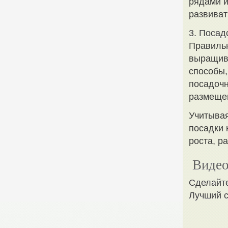
рядами и
развиват
3. Посад
Правильн
выращива
способы,
посадочн
размещен
Учитывая
посадки 
роста, р
Видео
Сделайте
Лучший с