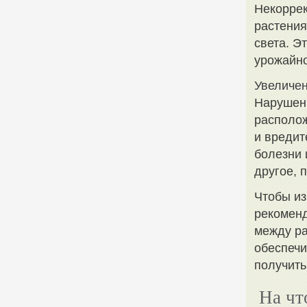
Некоррек
растения
света. Э
урожайно
Увеличен
Нарушени
располож
и вредит
болезни 
другое, 
Чтобы из
рекоменд
между ра
обеспечи
получить
На чт