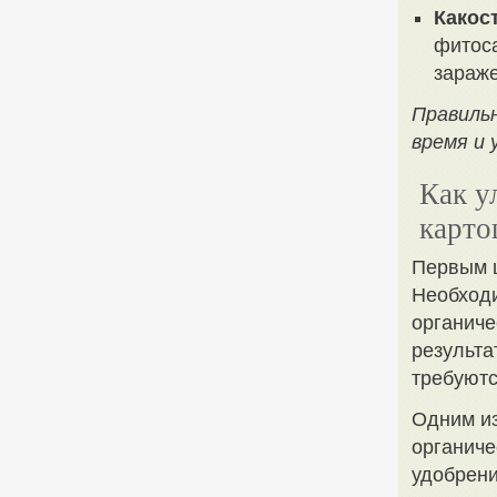
Какос
фитоса
зараже
Правиль
время и 
Как у
карто
Первым ш
Необходи
органиче
результа
требуютс
Одним из
органиче
удобрени