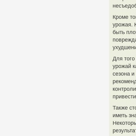
несъедо
Кроме то
урожая. 
быть пло
поврежда
ухудшени
Для того
урожай к
сезона и
рекоменд
контроли
привести
Также ст
иметь зн
Некоторы
результа