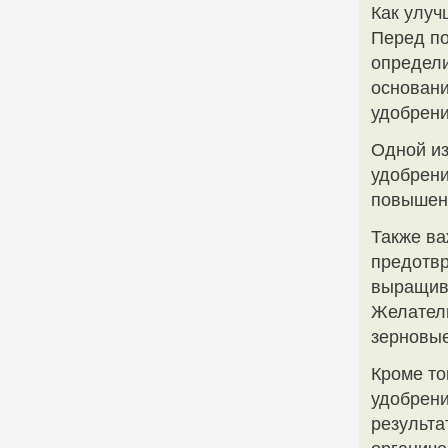
Как улуч
Перед по
определи
основан
удобрени
Одной из
удобрени
повышени
Также ва
предотвр
выращива
Желатель
зерновые
Кроме то
удобрени
результа