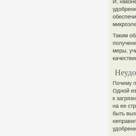
И, након
удобрен
обеспечи
микроэл
Таким об
получен
меры, уч
качестве
Неудо
Почему п
Одной из
к загряз
на ее ст
быть выз
неправи
удобрени