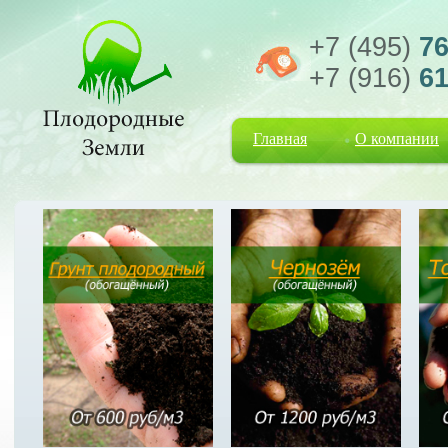
+7 (495)
76
+7 (916)
61
Главная
О компании