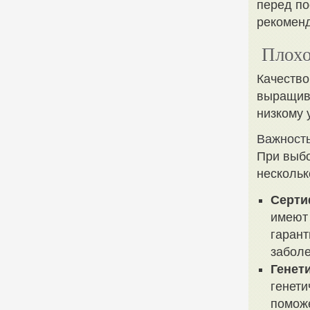
перед по
рекоменд
Плохо
Качество
выращива
низкому 
Важность
При выбо
нескольк
Серти
имеют
гарант
заболе
Генет
генети
помож