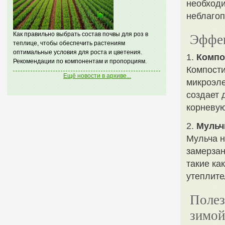
необходи
неблаго
Как правильно выбрать состав почвы для роз в
Эффек
теплице, чтобы обеспечить растениям
оптимальные условия для роста и цветения.
1.
Компо
Рекомендации по компонентам и пропорциям.
Компости
Ещё новости в архиве...
микроэле
создает 
корневую
2.
Мульч
Мульча н
замерзан
такие ка
утеплите
Полез
зимой