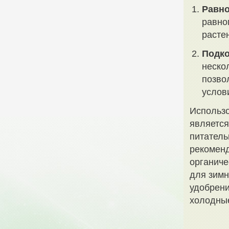
Равно
равно
расте
Подко
неско
позво
услов
Использо
является
питатель
рекомен
органиче
для зимн
удобрени
холодные