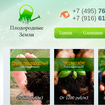
+7 (495)
76
+7 (916)
61
Главная
О компании