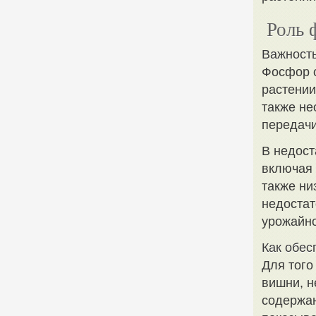
Роль 
Важност
Фосфор с
растении
также не
передачи
В недост
включая 
также ни
недостат
урожайно
Как обес
Для того
вишни, н
содержан