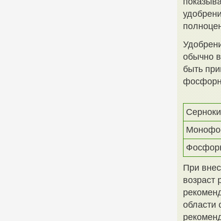
показыва
удобрени
полноце
Удобрени
обычно в
быть пр
фосфорн
Сернок
Монофо
Фосфорн
При внес
возраст 
рекоменд
области 
рекомен