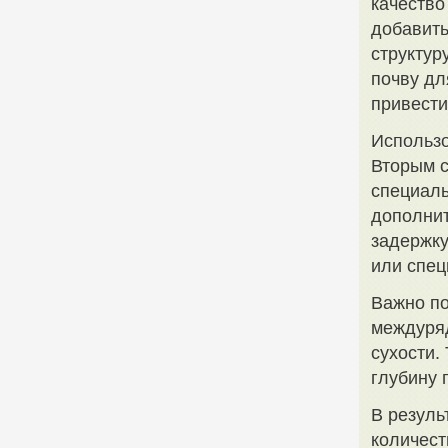
качество
добавить
структур
почву дл
привести
Использ
Вторым с
специаль
дополнит
задержку
или спец
Важно по
междуряд
сухости.
глубину 
В резуль
количест