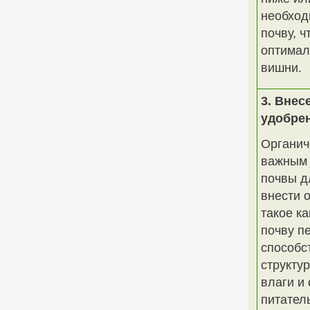
необход
почву, ч
оптимал
вишни.
3. Внес
удобре
Органич
важным 
почвы д
внести 
такое ка
почву п
способс
структу
влаги и
питател