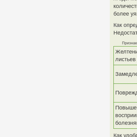
количест
более уя
Как опре
Недостат
Признак
Желтени
листьев
Замедле
Повреж
Повыше
восприи
болезня
Как удоб