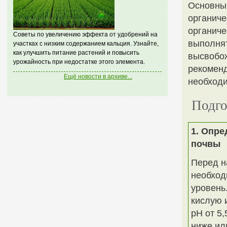
Основны
органиче
органиче
Советы по увеличению эффекта от удобрений на
выполнят
участках с низким содержанием кальция. Узнайте,
как улучшить питание растений и повысить
высвобо
урожайность при недостатке этого элемента.
рекоменд
Ещё новости в архиве...
необход
Подго
1. Опре
почвы
Перед н
необход
уровень
кислую 
pH от 5,
ниже ил