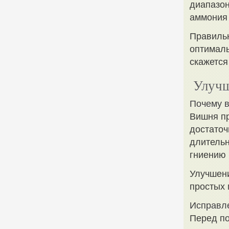
диапазон
аммония
Правильн
оптималь
скажется
Улучш
Почему 
Вишня пр
достаточ
длительн
гниению 
Улучшени
простых 
Исправле
Перед по