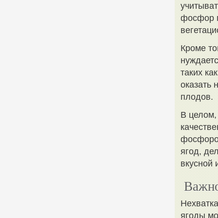
учитыват
фосфор м
вегетаци
Кроме то
нуждаетс
таких ка
оказать 
плодов.
В целом,
качестве
фосфором
ягод, де
вкусной 
Важно
Нехватка
ягоды мо