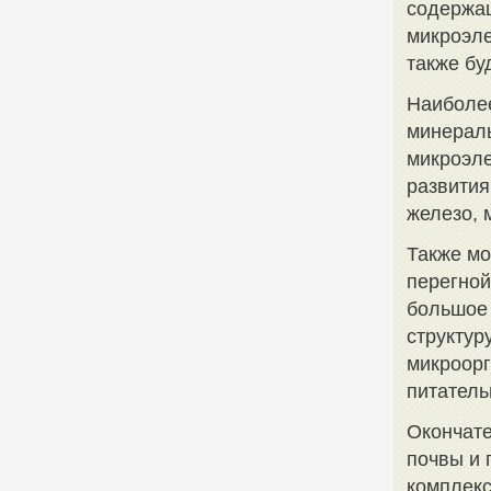
содержащ
микроэле
также бу
Наиболе
минераль
микроэле
развития
железо, 
Также мо
перегной
большое 
структур
микроорг
питатель
Окончате
почвы и 
комплекс