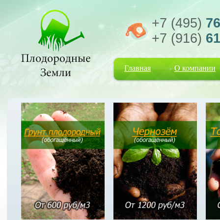
+7 (495)
76
+7 (916)
61
Главная
О компании