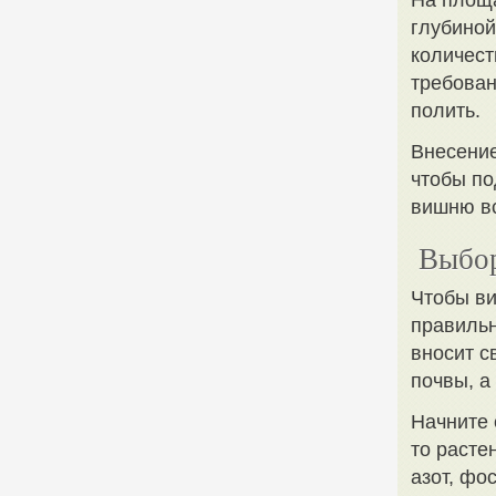
На площа
глубиной
количест
требован
полить.
Внесение
чтобы по
вишню в
Выбор
Чтобы ви
правильн
вносит с
почвы, а
Начните 
то расте
азот, фо