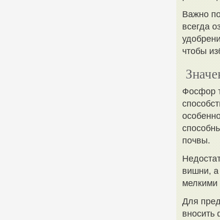
Важно по
всегда о
удобрени
чтобы из
Значе
Фосфор т
способст
особенно
способны
почвы.
Недостат
вишни, а
мелкими 
Для пред
вносить