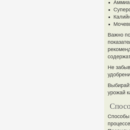
Аммиа
Супер
Калийн
Мочев
Важно по
показате
рекоменд
содержат
Не забыв
удобрени
Выбирайт
урожай к
Спосо
Способы 
процессе