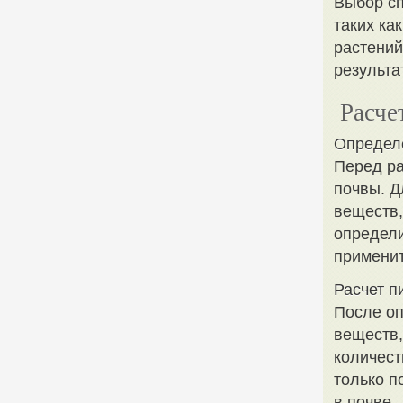
Выбор сп
таких ка
растений
результа
Расче
Определ
Перед ра
почвы. Д
веществ,
определи
применит
Расчет п
После оп
веществ,
количест
только п
в почве.