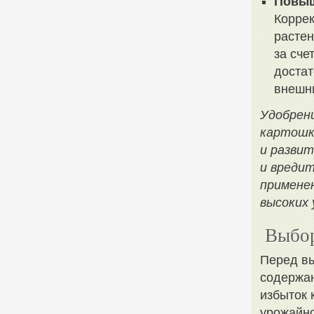
Повыш
Коррек
растен
за сче
достат
внешн
Удобрен
картошк
и разви
и вредит
примене
высоких
Выбор
Перед вы
содержан
избыток 
урожайно