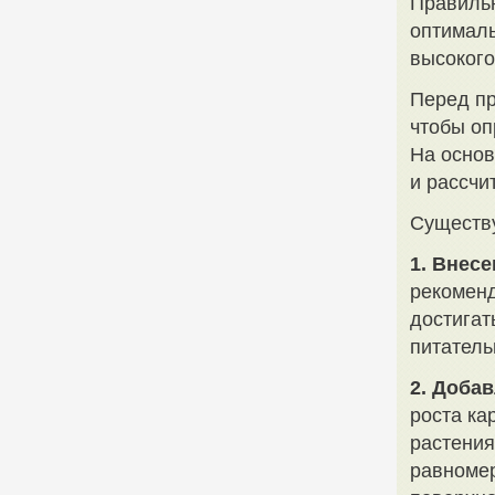
Правильн
оптималь
высокого
Перед пр
чтобы оп
На осно
и рассчи
Существу
1. Внес
рекоменд
достигат
питатель
2. Доба
роста ка
растения
равномер