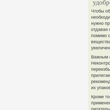
удобр
Чтобы об
необходи
нужно пр
отдавая 
помимо с
вещества
увеличен
Важным а
Неконтро
переизбы
прилега
рекоменд
их упако
Кроме то
применен
питатель