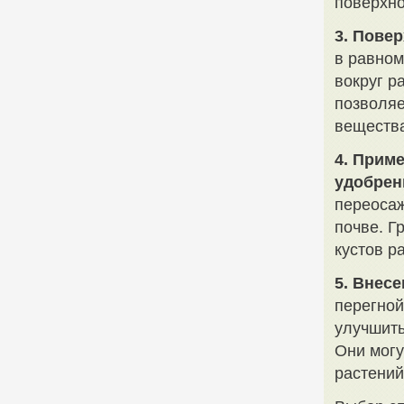
поверхно
3. Пове
в равном
вокруг р
позволяе
веществ
4. Прим
удобрен
переосаж
почве. Г
кустов р
5. Внес
перегной
улучшить
Они могу
растений