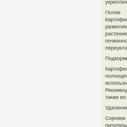
укреплен
Полив
Картофел
развития
растение
почвенно
переувл
Подкорм
Картофел
полноцен
использо
Рекоменд
также во
Удалени
Сорняки 
питатель