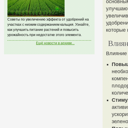
основным
улучшают
увеличив
Советы по увеличению эффекта от удобрений на
удобрени
участках с низким содержанием кальция. Узнайте,
которые 
как улучшить питание растений и повысить
урожайность при недостатке этого элемента.
Влиян
Ещё новости в архиве...
Влияние 
Повыш
необхо
компе
плодор
количе
Стиму
активи
ускори
зелено