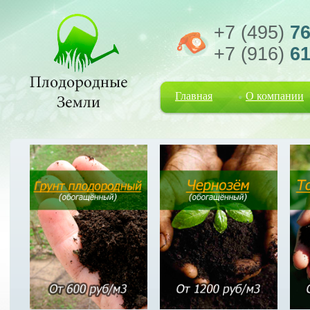
+7 (495)
76
+7 (916)
61
Главная
О компании