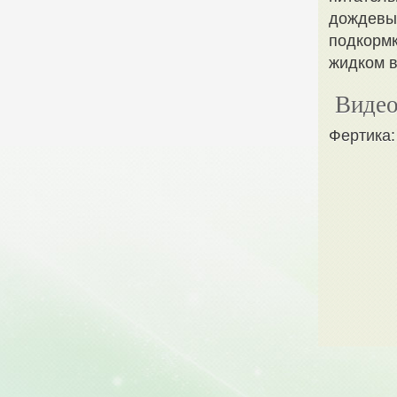
дождевых
подкормк
жидком в
Видео
Фертика: