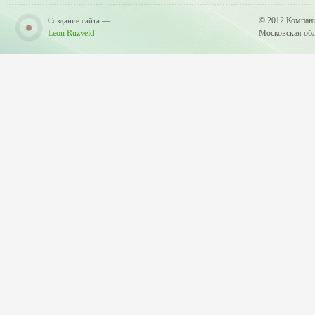
—
© 2012 Компан
Создание сайта
Leon Ruzveld
Московская обла