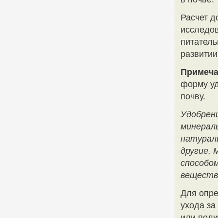
Расчет д
исследов
питатель
развитии
Примеча
форму уд
почву.
Удобрени
минерал
натураль
другие.
способо
веществ
Для опре
ухода за
или поли