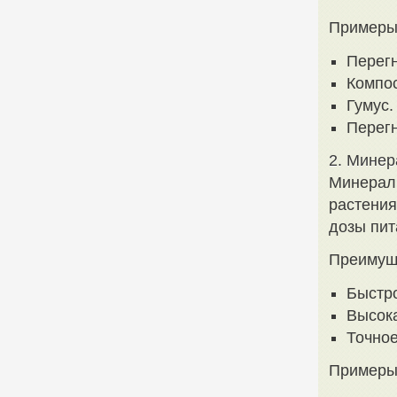
Примеры 
Перег
Компос
Гумус.
Перегн
2. Мине
Минераль
растени
дозы пит
Преимущ
Быстро
Высока
Точное
Примеры