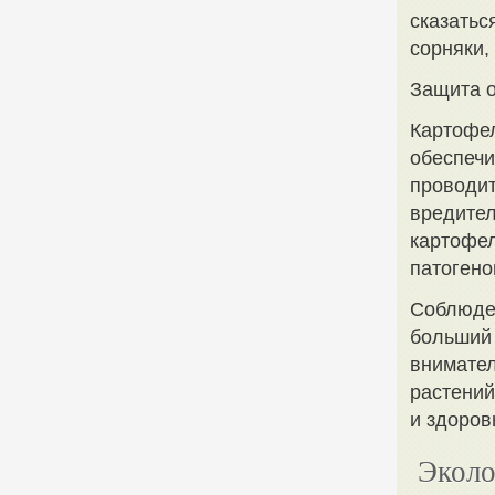
сказатьс
сорняки,
Защита о
Картофел
обеспечи
проводит
вредител
картофел
патогено
Соблюден
больший 
внимател
растений
и здоров
Эколо