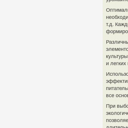
Оптимал
необходи
т.д. Каж
формиро
Различны
элементо
культуры
и легких
Использо
эффекти
питатель
все осно
При выбо
экологич
позволяе
длительн