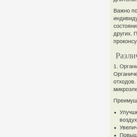
Важно по
индивиду
состояни
других. 
проконсу
Разли
1. Орган
Органиче
отходов.
микроэл
Преимуще
Улучше
воздух
Увелич
Повыше