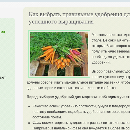
Как выбрать правильные удобрения дл
успешного выращивания
ими
Морковь является одн
столе. Ее сок и мякот
которые благотворно в
получить качественный
необходимо уделять в
удобрений.
Выбор правильных удо
шагом к успешному вы
гают
должны обеспечивать максимальное питание растения, чтобы
,
здоровые корни и сохранять свои полезные свойства.
Перед выбором удобрений для моркови необходимо учест
Качество почвы:
уровень кислотности, гумуса и плодороди
поэтому необходимо подобрать удобрения, которые пров
состояние почвы.
Фаза роста:
морковь нуждается в разных питательных ве
Например, в начальной фазе она нуждается в более высо