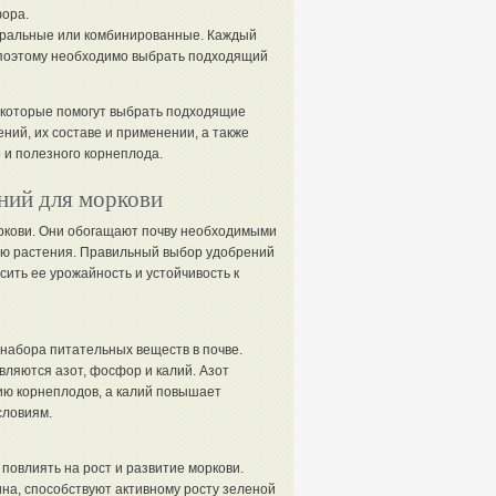
ора.
еральные или комбинированные. Каждый
 поэтому необходимо выбрать подходящий
 которые помогут выбрать подходящие
ний, их составе и применении, а также
 и полезного корнеплода.
ний для моркови
ркови. Они обогащают почву необходимыми
ию растения. Правильный выбор удобрений
сить ее урожайность и устойчивость к
 набора питательных веществ в почве.
ляются азот, фосфор и калий. Азот
ию корнеплодов, а калий повышает
словиям.
овлиять на рост и развитие моркови.
на, способствуют активному росту зеленой