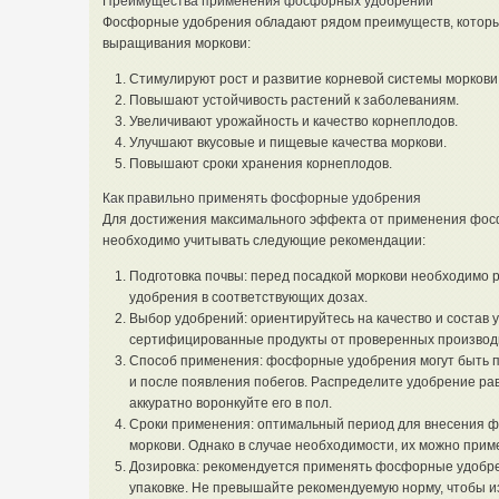
Преимущества применения фосфорных удобрений
Фосфорные удобрения обладают рядом преимуществ, котор
выращивания моркови:
Стимулируют рост и развитие корневой системы моркови
Повышают устойчивость растений к заболеваниям.
Увеличивают урожайность и качество корнеплодов.
Улучшают вкусовые и пищевые качества моркови.
Повышают сроки хранения корнеплодов.
Как правильно применять фосфорные удобрения
Для достижения максимального эффекта от применения фос
необходимо учитывать следующие рекомендации:
Подготовка почвы: перед посадкой моркови необходимо 
удобрения в соответствующих дозах.
Выбор удобрений: ориентируйтесь на качество и состав 
сертифицированные продукты от проверенных производ
Способ применения: фосфорные удобрения могут быть пр
и после появления побегов. Распределите удобрение ра
аккуратно воронкуйте его в пол.
Сроки применения: оптимальный период для внесения ф
моркови. Однако в случае необходимости, их можно приме
Дозировка: рекомендуется применять фосфорные удобре
упаковке. Не превышайте рекомендуемую норму, чтобы и