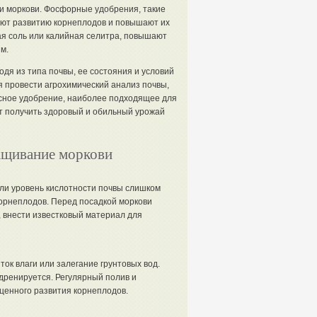
и моркови. Фосфорные удобрения, такие
уют развитию корнеплодов и повышают их
я соль или калийная селитра, повышают
м.
дя из типа почвы, ее состояния и условий
провести агрохимический анализ почвы,
сное удобрение, наиболее подходящее для
т получить здоровый и обильный урожай
ащивание моркови
сли уровень кислотности почвы слишком
корнеплодов. Перед посадкой моркови
, внести известковый материал для
ок влаги или залегание грунтовых вод.
дренируется. Регулярный полив и
ценного развития корнеплодов.