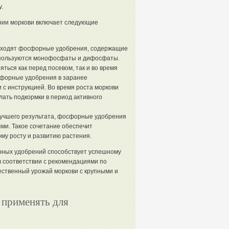
.
ии моркови включает следующие
одходят фосфорные удобрения, содержащие
спользуются монофосфаты и дифосфаты.
ться как перед посевом, так и во время
сфорные удобрения в заранее
 с инструкцией. Во время роста моркови
лать подкормки в период активного
лучшего результата, фосфорные удобрения
ми. Такое сочетание обеспечит
му росту и развитию растения.
рных удобрений способствует успешному
 соответствии с рекомендациями по
ественный урожай моркови с крупными и
 применять для