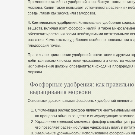
Применение калийных удобрений способствует повышению у
моркови. Калий также повышает устойчивость растений к н
среды, таким как засуха или заморозки.
4. Комплексные удобрения.
Комплексные удобрения содержа
веществ, включая азот, фосфор и калий, а также микроэлеме
обеспечить растения всеми необходимыми питательными ве
развития. Комплексные удобрения особенно полезны при выр
плодородия почвы.
Правильное применение удобрений в сочетании с другими а
добиться высоких показателей урожайности и качества морко
их применения должны определяться исходя из плодородия п
моркови.
Фосфорные удобрения: как правильно
выращивания моркови
Основными достоинствами фосфорных удобрений являются:
Стимуляция роста
: фосфор является неотъемлемым ко
на процессы обмена веществ и стимулирующих активное 
Укрепление корневой системы
: фосфор способствует р
что позволяет растению лучше удерживать влагу и питат
Увеличение урожайности
: использование фосфорных уд