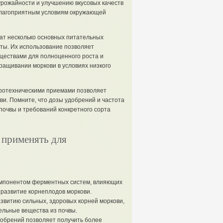
рожайности и улучшению вкусовых качеств
еблагоприятным условиям окружающей
т несколько основных питательных
нты. Их использование позволяет
ществами для полноценного роста и
ащивании моркови в условиях низкого
гротехническими приемами позволяет
ви. Помните, что дозы удобрений и частота
очвы и требований конкретного сорта
 применять для
мпонентом ферментных систем, влияющих
развитие корнеплодов моркови.
азвитию сильных, здоровых корней моркови,
ельные вещества из почвы.
обрений позволяет получить более