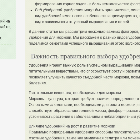
формирования корнеплодов - в большем количестве фосф
Вид удобрений:
удобрения могут быть органические, мин
вид удобрений имеет свои особенности и преимущества,
ий на
вид в зависимости от условий выращивания и целей.
найте,
В данной статье мы рассмотрим несколько важных факторов,
удобрения для моркови. Мы расскажем о разных видов удобре
а.
поделимся секретами успешного выращивания этого вкусного
Важность правильного выбора удобре
Удобрения играют важную роль в успешном выращивании мо
питательными веществами, что способствует росту и развит
позволяет улучшить качество съедобной части моркови, повы
болезням.
Питательные вещества, необходимые для моркови
Морковь – культура, которая требует наличия определенного
Основными элементами, необходимыми для роста моркови, яв
способствует образованию зеленой массы, фосфор – развит
устойчивость растения к заболеваниям и неблагоприятным у
Влияние удобрений на рост и развитие моркови
Правильно подобранные удобрения способны положительно п
Азотные удобрения, такие как аммиачная селитра или мочеви