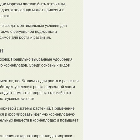
адки моркови должно быть открытым,
достаток солнца может привести к
ества.
но создать оптимальные условия для
акже о регулярной подкормке и
имое для роста и развития.
и
ркови. Правильно выбранные удобрения
во корнеплодов. Среди основных видов
ментов, необходимых для роста и развития
бствует усилению роста надземной части
едует помнить о мере, так как избыток
х вкусовых качеств.
корневой системы растений. Применение
ся и формировать крепкую корнеплодную
тельных веществ в корнеплодах и повышает
опления сахаров в корнеплодах моркови.