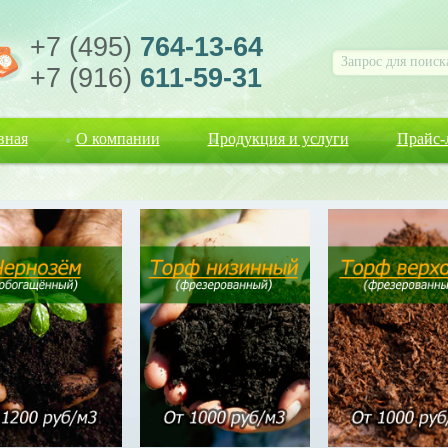
+7 (495)
764-13-64
+7 (916)
611-59-31
вная
О компании
Продукция и услуги
Прайс-