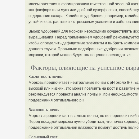
массы растения и формированию качественной зеленой част
как фосфоритная мука или двойной суперфосфат, способств
содержание сахара. Калийные удобрения, например, калийна
устойчивость растения к стрессовым условиям и заболевания
Выбор удобрений для моркови необходимо осуществлять исхо
выращивания. Перед применением удобрений рекомендуется 
чтобы определить дефицитные элементы и выбрать комплек
данного случая. Правильно подобранные удобрения позволя
моркови, которой можно будет полноценно наслаждаться.
Факторы, влияющие на успешное выр
Кислотность почвы
Морковь предпочитает нейтральные почвы с pH около 6-7. Е
высокий или низкий, это может повлиять на рост и развитие 
рекомендуется провести анализ почвы и, при необходимости
поддержания оптимального pH.
Влажность почвы
Морковь предпочитает влажные почвы, но не переносит избыт
Перед посадкой моркови нужно убедиться, что почва хорошо 
поддержание оптимальной влажности помогут достичь полно
Солнечный свет