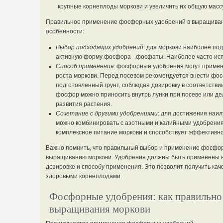
крупные корнеплоды моркови и увеличить их общую массу
Правильное применение фосфорных удобрений в выращиван
особенности:
Выбор подходящих удобрений
: для моркови наиболее п
активную форму фосфора - фосфаты. Наиболее часто и
Способ применения
: фосфорные удобрения могут применя
роста моркови. Перед посевом рекомендуется внести фо
подготовленный грунт, соблюдая дозировку в соответствии
фосфор можно приносить внутрь лунки при посеве или де
развития растения.
Сочетание с другими удобрениями
: для достижения наи
можно комбинировать с азотными и калийными удобрения
комплексное питание моркови и способствует эффективно
Важно помнить, что правильный выбор и применение фосфо
выращиванию моркови. Удобрения должны быть применены в
дозировке и способу применения. Это позволит получить кач
здоровыми корнеплодами.
Фосфорные удобрения: как правильно
выращивания моркови