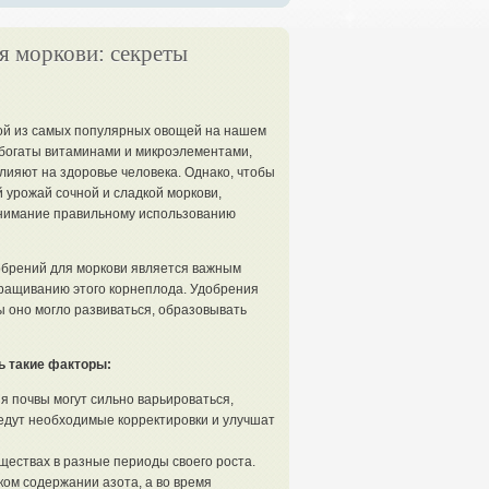
я моркови: секреты
ой из самых популярных овощей на нашем
ь богаты витаминами и микроэлементами,
лияют на здоровье человека. Однако, чтобы
 урожай сочной и сладкой моркови,
нимание правильному использованию
брений для моркови является важным
ращиванию этого корнеплода. Удобрения
 оно могло развиваться, образовывать
ь такие факторы:
я почвы могут сильно варьироваться,
едут необходимые корректировки и улучшат
ществах в разные периоды своего роста.
ком содержании азота, а во время