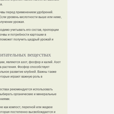
а.
очвы перед применением удобрений.
 Если уровень кислотности выше или ниже,
олучении урожая.
одимо учитывать его состав, пропорции
очвы и потребности картошки в
 поможет получить щедрый урожай и
питательных веществах
и, являются азот, фосфор и калий. Азот
а растения. Фосфор способствует
ильное развитие клубней. Важны также
которые играют важную роль в
ествах рекомендуется использовать
выбирать органические и минеральные
ениями.
е как компост, перегной или жидкое
которая постепенно высвобождается и