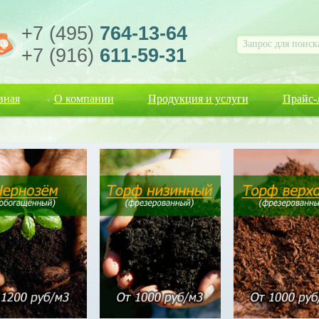
+7 (495)
764-13-64
+7 (916)
611-59-31
вная
О компании
Продукция и услуги
Прайс-