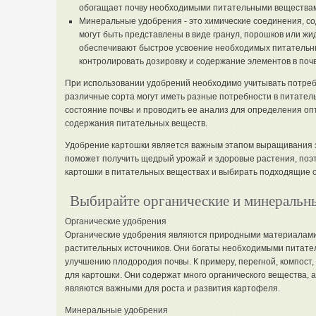
обогащает почву необходимыми питательными вещества
Минеральные удобрения - это химические соединения, 
могут быть представлены в виде гранул, порошков или ж
обеспечивают быстрое усвоение необходимых питательн
контролировать дозировку и содержание элементов в почв
При использовании удобрений необходимо учитывать потребн
различные сорта могут иметь разные потребности в питатель
состояние почвы и проводить ее анализ для определения оп
содержания питательных веществ.
Удобрение картошки является важным этапом выращивания э
поможет получить щедрый урожай и здоровые растения, поэ
картошки в питательных веществах и выбирать подходящие 
Выбирайте органические и минеральн
Органические удобрения
Органические удобрения являются природными материалами
растительных источников. Они богаты необходимыми питате
улучшению плодородия почвы. К примеру, перегной, компост,
для картошки. Они содержат много органического вещества, 
являются важными для роста и развития картофеля.
Минеральные удобрения