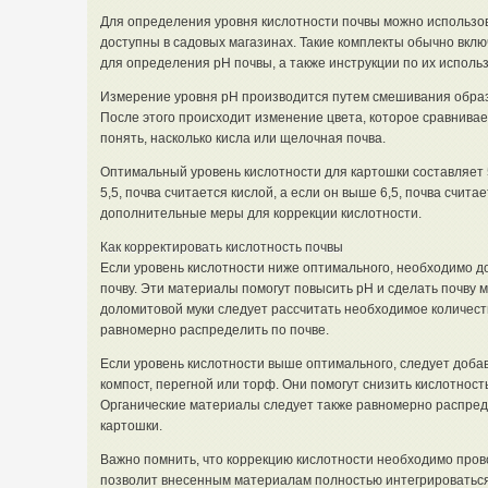
Для определения уровня кислотности почвы можно использо
доступны в садовых магазинах. Такие комплекты обычно вкл
для определения pH почвы, а также инструкции по их исполь
Измерение уровня pH производится путем смешивания образ
После этого происходит изменение цвета, которое сравнивает
понять, насколько кисла или щелочная почва.
Оптимальный уровень кислотности для картошки составляет 5
5,5, почва считается кислой, а если он выше 6,5, почва счит
дополнительные меры для коррекции кислотности.
Как корректировать кислотность почвы
Если уровень кислотности ниже оптимального, необходимо до
почву. Эти материалы помогут повысить pH и сделать почву 
доломитовой муки следует рассчитать необходимое количеств
равномерно распределить по почве.
Если уровень кислотности выше оптимального, следует добав
компост, перегной или торф. Они помогут снизить кислотнос
Органические материалы следует также равномерно распреде
картошки.
Важно помнить, что коррекцию кислотности необходимо прово
позволит внесенным материалам полностью интегрироваться 