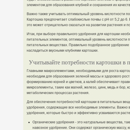
элементом для образования клубней и сохранения их качеств
Важно также учитывать оптимальный уровень кислотности п
Картошка предпочитает слабокислые почвы с pH от 5,2 до 6.
это может отрицательно сказаться на развитии растения и п
Итак, при выборе правильного удобрения для картошки необх
питательных элементов, оптимальный уровень кислотности п
питательных веществах. Правильно подобранное удобрение
насладиться вкусными клубнями картошки.
Учитывайте потребности картошки в 
Главными макроэлементами, необходимыми для роста картошк
необходим для образования зеленой массы и здорового рост
формированию корней и цветков, а калий обеспечивает прав
микроэлементы, такие как магний, железо, цинк, медь и бор, 
метаболических процессах растения.
Для обеспечения потребностей картошки в питательных вещ
удобрения, содержащие все необходимые элементы. Важно 
удобрения, которые быстро и эффективно усваиваются раст
Органические удобрения - это натуральные вещества, таки
навозное удобрение. Они содержат органическую массу, 