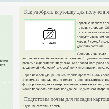
Как удобрять картошку для получения
Картошка является од
на наших огородах. О
питательными свойств
продуктом в нашем рац
хороший урожай и кач
удобрять растение.
Удобрение картошки –
направлены на обеспечение растения необходимыми питате
ономия
развития и формирования урожая. Без правильного ухода р
 для
вредителей и болезней, а урожай получится низким и некаче
Перед началом удобрения необходимо провести анализ почв
Это поможет определить не только потребность картошки в гл
фосфор и калий, но и в микроэлементах, таких как железо, маг
я
можно подобрать оптимальное удобрение, учитывая потребно
Подготовка почвы для посадки карто
Изучение состояния почвы