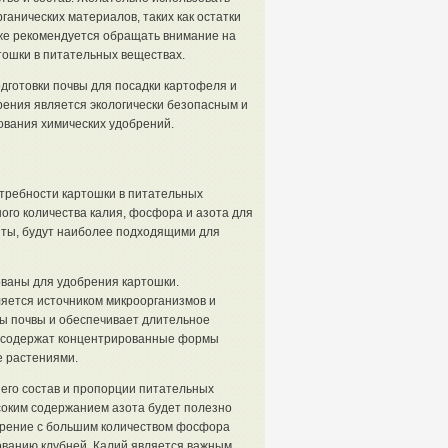
ганических материалов, таких как остатки
акже рекомендуется обращать внимание на
тошки в питательных веществах.
дготовки почвы для посадки картофеля и
рения является экологически безопасным и
ования химических удобрений.
отребности картошки в питательных
ого количества калия, фосфора и азота для
нты, будут наиболее подходящими для
ованы для удобрения картошки.
вляется источником микроорганизмов и
ы почвы и обеспечивает длительное
, содержат концентрированные формы
 растениями.
его состав и пропорции питательных
ысоким содержанием азота будет полезно
обрение с большим количеством фосфора
ованию клубней. Калий является важным