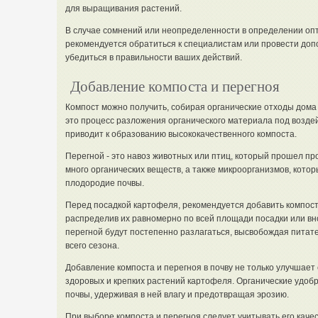
для выращивания растений.
В случае сомнений или неопределенности в определении опт
рекомендуется обратиться к специалистам или провести до
убедиться в правильности ваших действий.
Добавление компоста и перегноя
Компост можно получить, собирая органические отходы дома
это процесс разложения органического материала под возде
приводит к образованию высококачественного компоста.
Перегной - это навоз животных или птиц, который прошел пр
много органических веществ, а также микроорганизмов, котор
плодородие почвы.
Перед посадкой картофеля, рекомендуется добавить компост 
распределив их равномерно по всей площади посадки или вно
перегной будут постепенно разлагаться, высвобождая питат
всего сезона.
Добавление компоста и перегноя в почву не только улучшает 
здоровых и крепких растений картофеля. Органические удобр
почвы, удерживая в ней влагу и предотвращая эрозию.
При выборе компоста и перегноя следует учитывать его каче