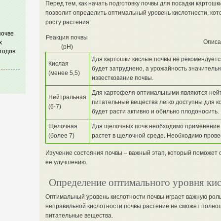
Перед тем, как начать подготовку почвы для посадки картошк
позволит определить оптимальный уровень кислотности, кот
росту растения.
почве
Реакция почвы
Описа
х
(pH)
тодов
Для картошки кислые почвы не рекомендуется
Кислая
будет затруднено, а урожайность значитель
(менее 5,5)
известкование почвы.
Для картофеля оптимальными являются нейт
Нейтральная
питательные вещества легко доступны для ко
(6-7)
будет расти активно и обильно плодоносить.
Щелочная
Для щелочных почв необходимо применение с
(более 7)
растет в щелочной среде. Необходимо прове
Изучение состояния почвы – важный этап, который поможет
ее улучшению.
Определение оптимального уровня ки
Оптимальный уровень кислотности почвы играет важную рол
неправильной кислотности почвы растение не сможет полно
питательные вещества.