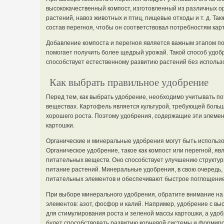
высококачественный компост, изготовленный из различных ор
растений, навоз животных и птиц, пищевые отходы и т. д. Т
состав перегноя, чтобы он соответствовал потребностям кар
Добавление компоста и перегноя является важным этапом по
помогает получить более щедрый урожай. Такой способ удоб
способствует естественному развитию растений без использ
Как выбрать правильное удобрение
Перед тем, как выбрать удобрение, необходимо учитывать п
веществах. Картофель является культурой, требующей больш
хорошего роста. Поэтому удобрения, содержащие эти элеме
картошки.
Органические и минеральные удобрения могут быть использ
Органическое удобрение, такое как компост или перегной, я
питательных веществ. Оно способствует улучшению структур
питание растений. Минеральные удобрения, в свою очередь
питательных элементов и обеспечивают быстрое поглощение
При выборе минерального удобрения, обратите внимание на 
элементов: азот, фосфор и калий. Например, удобрение с в
для стимулирования роста и зеленой массы картошки, а уд
будет способствовать развитию корневой системы и формир