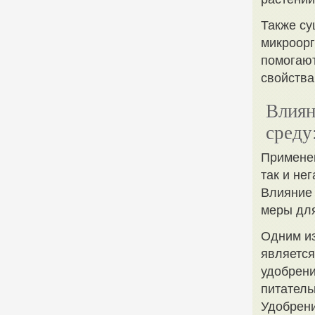
Также су
микроорг
помогают
свойства
Влиян
среду
Применен
так и не
Влияние 
меры дл
Одним из
является
удобрен
питатель
Удобрени