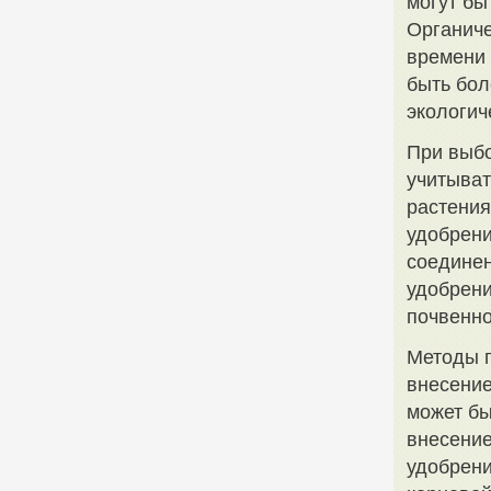
могут бы
Органиче
времени 
быть бол
экологич
При выбо
учитыват
растения
удобрени
соединен
удобрени
почвенн
Методы п
внесение
может бы
внесение
удобрени