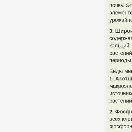
почву. Э
элементо
урожайно
3. Широ
содержат
кальций,
растений
периоды 
Виды ми
1. Азот
макроэле
источник
растений
2. Фосф
всех кле
Фосфорн