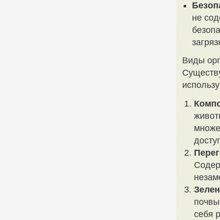
Безоп
не сод
безопа
загряз
Виды орг
Существу
использу
Компо
живот
множе
досту
Перег
Содер
незам
Зелен
почвы
себя р