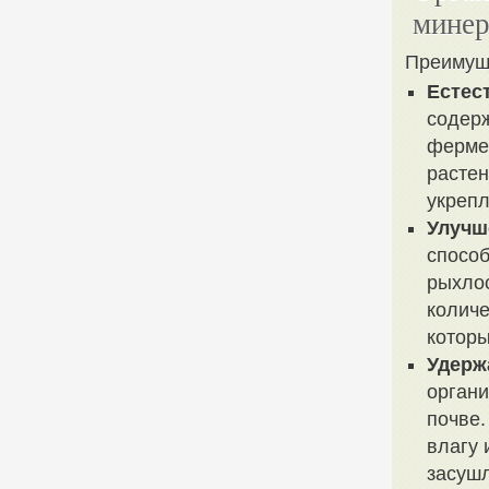
минер
Преимущ
Естес
содерж
ферме
растен
укрепл
Улучш
способ
рыхлос
количе
которы
Удерж
органи
почве.
влагу 
засушл