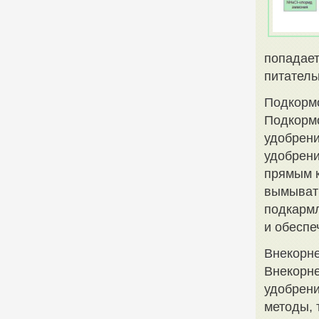
попадает
питатель
Подкорм
Подкормо
удобрени
удобрени
прямым к
вымывать
подкармл
и обеспе
Внекорне
Внекорне
удобрени
методы, 