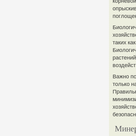
корневой
опрыскив
поглощен
Биологич
хозяйств
таких ка
Биологич
растений
воздейст
Важно по
только н
Правильн
минимизи
хозяйств
безопас
Минер