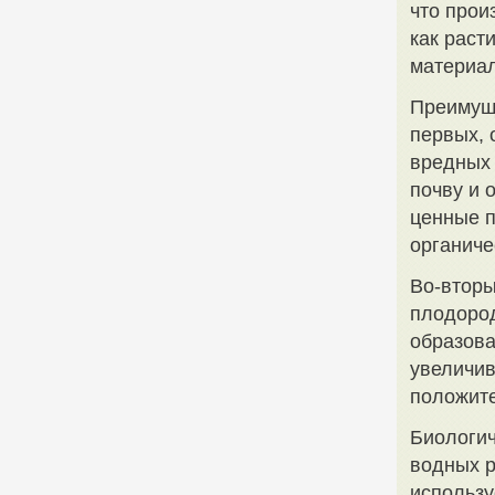
что прои
как раст
материа
Преимуще
первых, 
вредных 
почву и 
ценные п
органиче
Во-вторы
плодород
образова
увеличив
положите
Биологич
водных р
использу