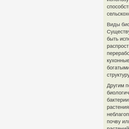
способст
сельскох
Виды био
Существу
быть исп
распрост
перерабо
кухонные
богатыми
структур
Другим п
биологич
бактерии
растения
неблагоп
почву ил
растений