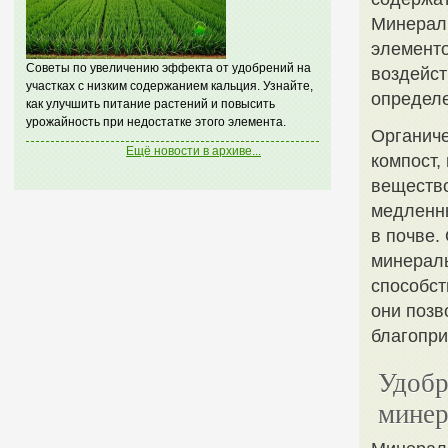
Минерал
элементо
Советы по увеличению эффекта от удобрений на
воздейст
участках с низким содержанием кальция. Узнайте,
определе
как улучшить питание растений и повысить
урожайность при недостатке этого элемента.
Органиче
Ещё новости в архиве...
компост,
вещество
медленны
в почве.
минераль
способст
они позв
благопри
Удобр
минер