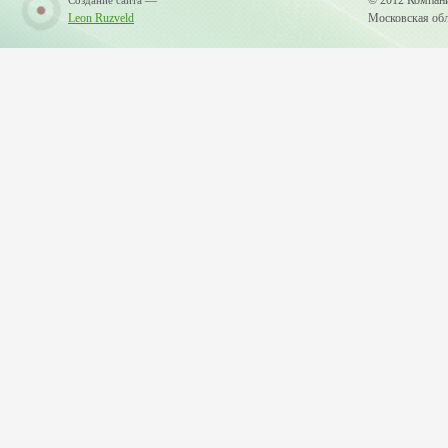
—
© 2012 Компан
Создание сайта
Leon Ruzveld
Московская обла