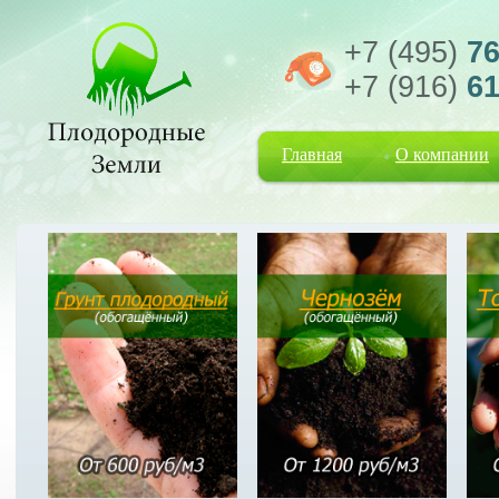
+7 (495)
76
+7 (916)
61
Главная
О компании