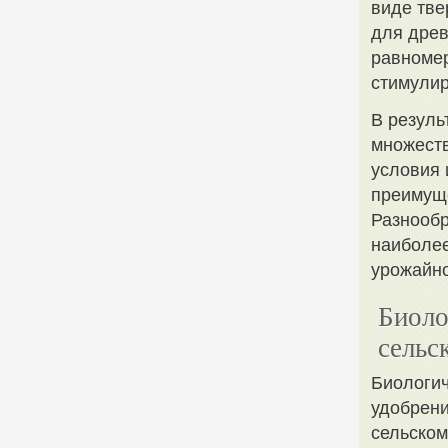
виде тве
для древ
равномер
стимулир
В резуль
множеств
условия 
преимущ
Разнообр
наиболее
урожайно
Биоло
сельс
Биологич
удобрени
сельском