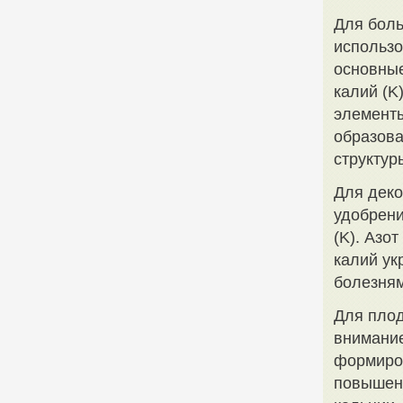
Для боль
использ
основные
калий (K)
элементы
образова
структур
Для деко
удобрени
(K). Азо
калий ук
болезням
Для плод
внимание
формиров
повышени