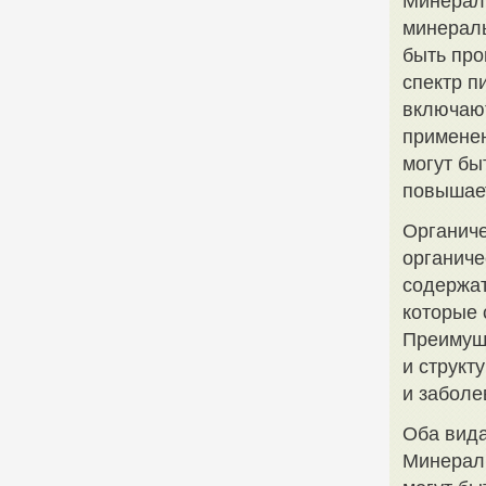
Минераль
минераль
быть про
спектр п
включают
применен
могут бы
повышает
Органиче
органиче
содержат
которые 
Преимуще
и структ
и заболе
Оба вида
Минераль