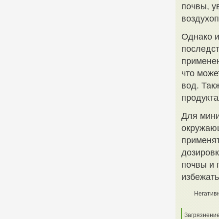
почвы, у
воздухоп
Однако и
последс
применен
что може
вод. Так
продукта
Для мини
окружаю
применят
дозировк
почвы и 
избежать
Негатив
Загрязнение