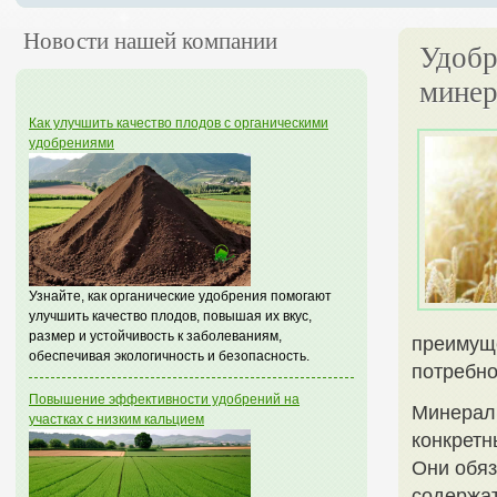
Новости нашей компании
Удобр
минер
Как улучшить качество плодов с органическими
удобрениями
Узнайте, как органические удобрения помогают
улучшить качество плодов, повышая их вкус,
размер и устойчивость к заболеваниям,
преимуще
обеспечивая экологичность и безопасность.
потребно
Повышение эффективности удобрений на
Минераль
участках с низким кальцием
конкретн
Они обяз
содержат