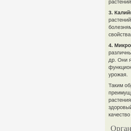
растений
3. Кали
растений
болезням
свойства
4. Микр
различны
др. Они
функцион
урожая.
Таким об
преимущ
растения
здоровый
качество
Орган