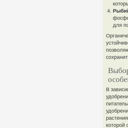
котор
Рыбий
фосфо
для п
Органич
устойчив
позволяю
сохранит
Выбор
особе
В зависи
удобрени
питатель
удобрени
растения
которой 