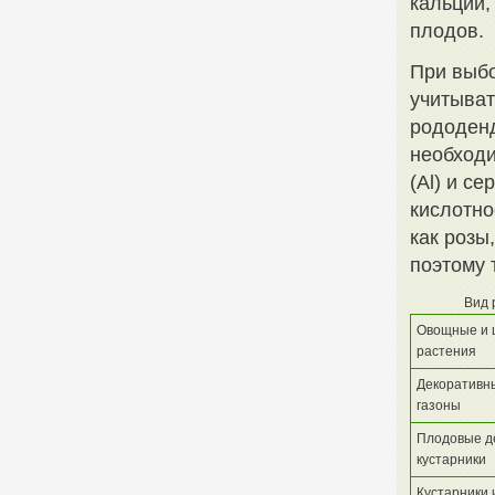
кальции,
плодов.
При выбо
учитыват
рододенд
необход
(Al) и с
кислотно
как розы
поэтому 
Вид 
Овощные и 
растения
Декоративн
газоны
Плодовые д
кустарники
Кустарники 