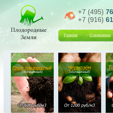
+7 (495)
76
+7 (916)
61
Главная
О компании