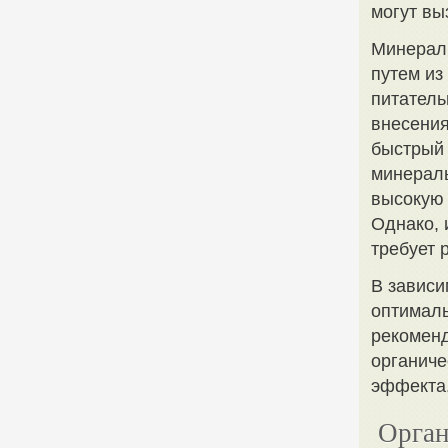
могут вы
Минерал
путем из
питатель
внесения
быстрый 
минераль
высокую 
Однако, 
требует 
В зависи
оптималь
рекоменд
органиче
эффекта
Орган