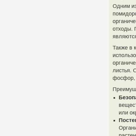
Одним из
помидоро
органиче
отходы. 
являютс
Также в 
использо
органиче
листья. 
фосфор, 
Преимуще
Безоп
вещест
или о
Посте
Органи
растен