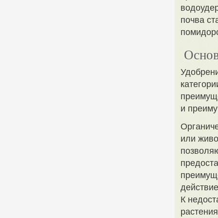
водоудер
почва ст
помидоро
Основ
Удобрени
категори
преимуще
и преиму
Органиче
или живо
позволяю
предоста
преимуще
действие
К недост
растения