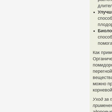
длител
Улучш
способ
плодор
Биоло
способ
помога
Как прим
Органиче
помидоро
перегной
вещества
можно пр
корневой
Уход за 
примене
здоровые