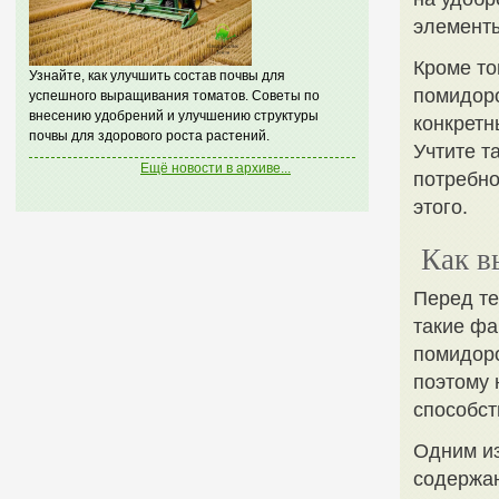
элемент
Кроме то
Узнайте, как улучшить состав почвы для
помидоро
успешного выращивания томатов. Советы по
внесению удобрений и улучшению структуры
конкретн
почвы для здорового роста растений.
Учтите т
Ещё новости в архиве...
потребно
этого.
Как в
Перед те
такие фа
помидоро
поэтому 
способст
Одним из
содержан