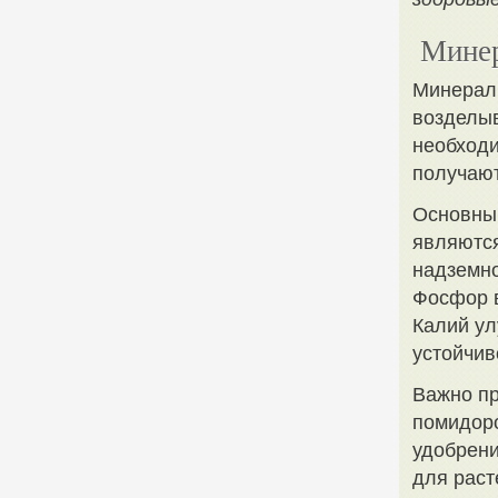
Минер
Минерал
возделыв
необходи
получают
Основны
являются
надземно
Фосфор в
Калий ул
устойчив
Важно пр
помидоро
удобрени
для раст