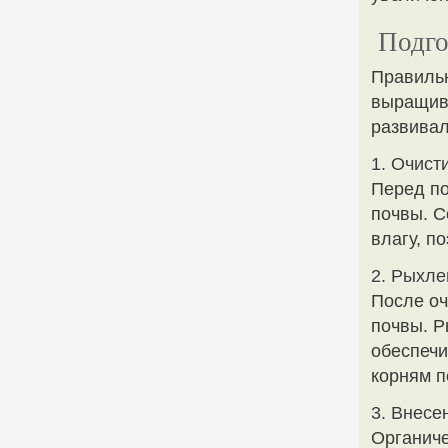
Подго
Правильн
выращива
развивал
1. Очист
Перед по
почвы. С
влагу, п
2. Рыхле
После оч
почвы. Р
обеспечи
корням п
3. Внесе
Органиче