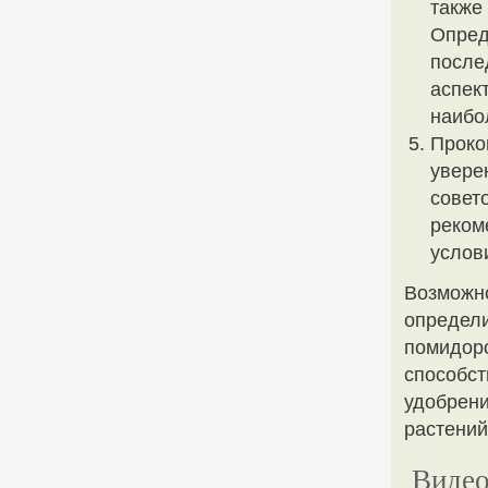
также
Опред
после
аспек
наибо
Проко
увере
совет
реком
услов
Возможно
определи
помидоро
способст
удобрени
растений
Видео