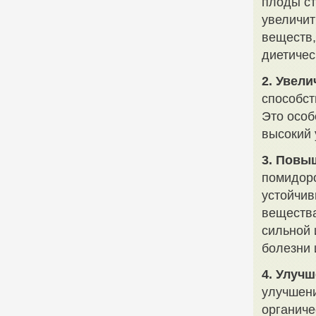
плоды ст
увеличит
веществ,
диетичес
2. Увели
способс
Это особ
высокий 
3. Повы
помидоро
устойчив
вещества
сильной 
болезни 
4. Улуч
улучшени
органиче