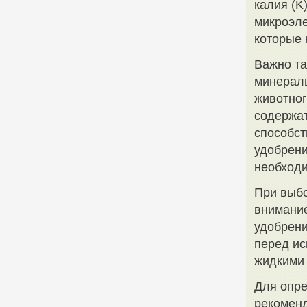
калия (K
микроэле
которые 
Важно та
минераль
животног
содержат
способст
удобрени
необход
При выбо
внимание
удобрени
перед ис
жидкими
Для опре
рекоменд