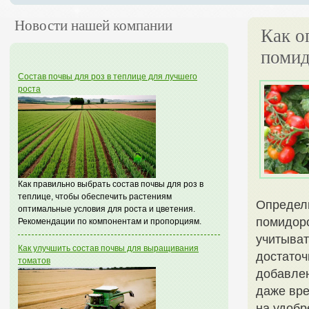
Новости нашей компании
Как о
помид
Состав почвы для роз в теплице для лучшего
роста
Как правильно выбрать состав почвы для роз в
теплице, чтобы обеспечить растениям
Определи
оптимальные условия для роста и цветения.
помидоро
Рекомендации по компонентам и пропорциям.
учитыват
Как улучшить состав почвы для выращивания
достаточ
томатов
добавлен
даже вре
на удобр