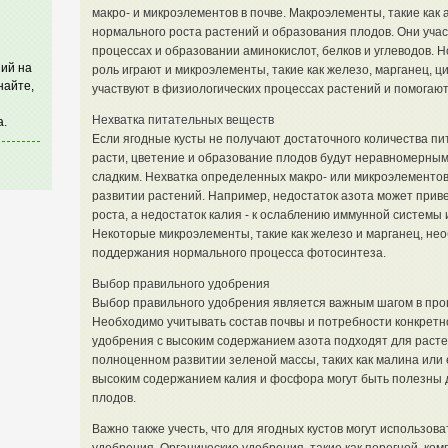
макро- и микроэлементов в почве. Макроэлементы, такие как 
нормального роста растений и образования плодов. Они уча
процессах и образовании аминокислот, белков и углеводов.
ий на
роль играют и микроэлементы, такие как железо, марганец, ци
найте,
участвуют в физиологических процессах растений и помогают
Нехватка питательных веществ
а.
Если ягодные кусты не получают достаточного количества пи
расти, цветение и образование плодов будут неравномерными
сладким. Нехватка определенных макро- или микроэлементо
развитии растений. Например, недостаток азота может прив
роста, а недостаток калия - к ослаблению иммунной системы
Некоторые микроэлементы, такие как железо и марганец, н
поддержания нормального процесса фотосинтеза.
Выбор правильного удобрения
Выбор правильного удобрения является важным шагом в проц
Необходимо учитывать состав почвы и потребности конкретн
удобрения с высоким содержанием азота подходят для растен
полноценном развитии зеленой массы, таких как малина или е
высоким содержанием калия и фосфора могут быть полезны 
плодов.
Важно также учесть, что для ягодных кустов могут использоват