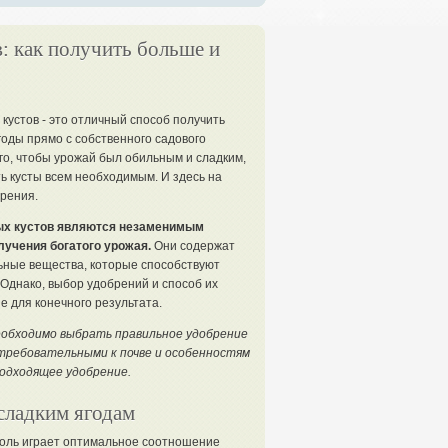
: как получить больше и
устов - это отличный способ получить
оды прямо с собственного садового
ого, чтобы урожай был обильным и сладким,
ь кусты всем необходимым. И здесь на
рения.
ых кустов являются незаменимым
учения богатого урожая.
Они содержат
ные вещества, которые способствуют
 Однако, выбор удобрений и способ их
 для конечного результата.
необходимо выбрать правильное удобрение
требовательными к почве и особенностям
подходящее удобрение.
сладким ягодам
роль играет оптимальное соотношение