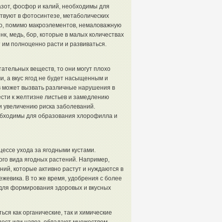
азот, фосфор и калий, необходимы для
ствуют в фотосинтезе, метаболических
 Но, помимо макроэлементов, немаловажную
нк, медь, бор, которые в малых количествах
 им полноценно расти и развиваться.
тательных веществ, то они могут плохо
, а вкус ягод не будет насыщенным и
в может вызвать различные нарушения в
ести к желтизне листьев и замедлению
 и увеличению риска заболеваний.
еобходимы для образования хлорофилла и
ессе ухода за ягодными кустами.
ого вида ягодных растений. Например,
ий, которые активно растут и нуждаются в
жевика. В то же время, удобрения с более
для формирования здоровых и вкусных
ься как органические, так и химические