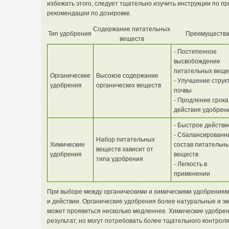
избежать этого, следует тщательно изучить инструкции по 
рекомендации по дозировке.
Содержание питательных
Тип удобрения
Преимуществ
веществ
- Постепенное
высвобождение
питательных веще
Органические
Высокое содержание
- Улучшение струк
удобрения
органических веществ
почвы
- Продление срока
действия удобрен
- Быстрое действи
- Сбалансированн
Набор питательных
Химические
состав питательн
веществ зависит от
удобрения
веществ
типа удобрения
- Легкость в
применении
При выборе между органическими и химическими удобрениями
и действии. Органические удобрения более натуральные и эк
может проявиться несколько медленнее. Химические удобрен
результат, но могут потребовать более тщательного контрол