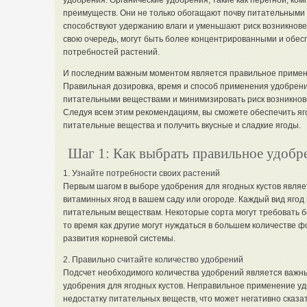
удобрения. Органические удобрения, такие как перегной, ко
преимуществ. Они не только обогащают почву питательными в
способствуют удержанию влаги и уменьшают риск возникнове
свою очередь, могут быть более концентрированными и обес
потребностей растений.
И последним важным моментом является правильное примене
Правильная дозировка, время и способ применения удобрени
питательными веществами и минимизировать риск возникнове
Следуя всем этим рекомендациям, вы сможете обеспечить я
питательные вещества и получить вкусные и сладкие ягоды.
Шаг 1: Как выбрать правильное удобр
1. Узнайте потребности своих растений
Первым шагом в выборе удобрения для ягодных кустов явля
витаминных ягод в вашем саду или огороде. Каждый вид ягод
питательным веществам. Некоторые сорта могут требовать б
то время как другие могут нуждаться в большем количестве
развития корневой системы.
2. Правильно считайте количество удобрений
Подсчет необходимого количества удобрений является важн
удобрения для ягодных кустов. Неправильное применение уд
недостатку питательных веществ, что может негативно сказат