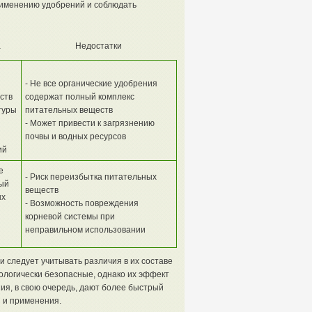
применению удобрений и соблюдать
а
Недостатки
- Не все органические удобрения
ств
содержат полный комплекс
туры
питательных веществ
- Может привести к загрязнению
почвы и водных ресурсов
ий
е
- Риск переизбытка питательных
ый
веществ
ых
- Возможность повреждения
корневой системы при
неправильном использовании
 следует учитывать различия в их составе
ологически безопасные, однако их эффект
ия, в свою очередь, дают более быстрый
я и применения.