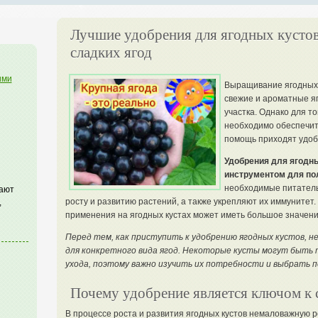
Лучшие удобрения для ягодных кустов
сладких ягод
ими
Выращивание ягодных к
свежие и ароматные яг
участка. Однако для т
необходимо обеспечит
помощь приходят удоб
Удобрения для ягодн
инструментом для пол
необходимые питатель
гают
росту и развитию растений, а также укрепляют их иммунитет.
,
применения на ягодных кустах может иметь большое значение
Перед тем, как приступить к удобрению ягодных кустов, 
для конкретного вида ягод. Некоторые кусты могут быть 
ухода, поэтому важно изучить их потребности и выбрать 
Почему удобрение является ключом к 
В процессе роста и развития ягодных кустов немаловажную 