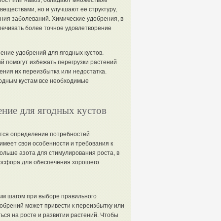
мпост или навоз, обладают множеством
еществами, но и улучшают ее структуру,
ния заболеваний. Химические удобрения, в
печивать более точное удовлетворение
ние удобрений для ягодных кустов.
й помогут избежать перегрузки растений
ния их переизбытка или недостатка.
годным кустам все необходимые
ение для ягодных кустов
ется определение потребностей
 имеет свои особенности и требования к
ольше азота для стимулирования роста, в
 фосфора для обеспечения хорошего
ым шагом при выборе правильного
обрений может привести к переизбытку или
ься на росте и развитии растений. Чтобы