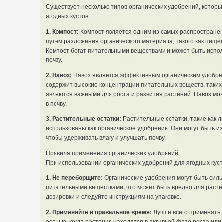
Существует несколько типов органических удобрений, котор
ягодных кустов:
1. Компост:
Компост является одним из самых распространен
путем разложения органического материала, такого как пище
Компост богат питательными веществами и может быть исполь
почву.
2. Навоз:
Навоз является эффективным органическим удобрен
содержит высокие концентрации питательных веществ, таких 
являются важными для роста и развития растений. Навоз мож
в почву.
3. Растительные остатки:
Растительные остатки, такие как ли
использованы как органическое удобрение. Они могут быть и
чтобы удерживать влагу и улучшать почву.
Правила применения органических удобрений
При использовании органических удобрений для ягодных куст
1. Не переборщите:
Органические удобрения могут быть силь
питательными веществами, что может быть вредно для раст
дозировки и следуйте инструкциям на упаковке.
2. Применяйте в правильное время:
Лучше всего применять 
осенью, когда растения находятся в активной фазе роста или 