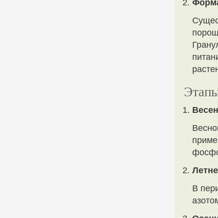
Форма
Сущес
порош
Грану
питан
расте
Этапы
Весен
Весно
приме
фосфо
Летне
В пер
азото