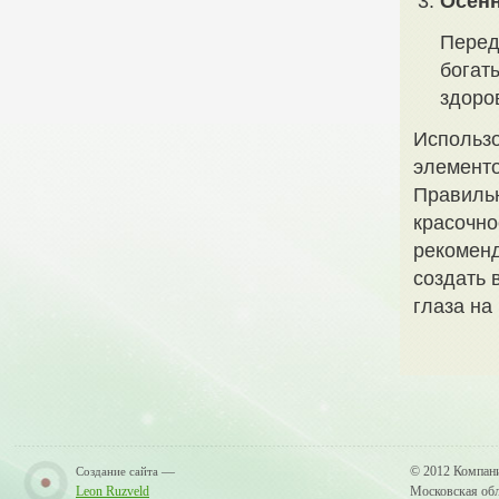
Осенн
Перед
богат
здоро
Использ
элементо
Правильн
красочно
рекоменд
создать 
глаза на
—
© 2012 Компан
Создание сайта
Leon Ruzveld
Московская обла