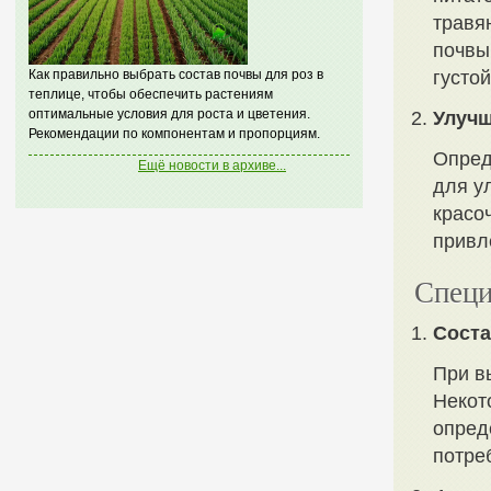
травя
почвы
Как правильно выбрать состав почвы для роз в
густой
теплице, чтобы обеспечить растениям
оптимальные условия для роста и цветения.
Улучш
Рекомендации по компонентам и пропорциям.
Опред
Ещё новости в архиве...
для у
красо
привл
Специ
Соста
При в
Некот
опред
потре