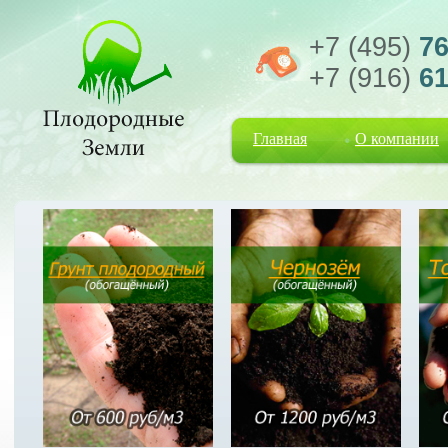
+7 (495)
76
+7 (916)
61
Главная
О компании