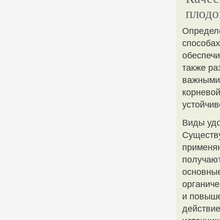
плодо
Определе
способах
обеспечи
также ра
важными 
корневой
устойчив
Виды уд
Существу
применяю
получают
основные
органиче
и повыше
действие