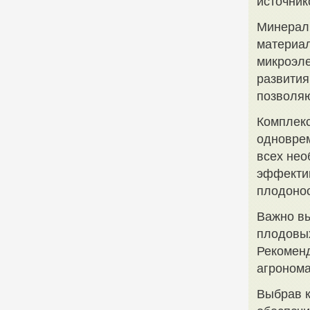
источник
Минерал
материал
микроэле
развития
позволяю
Комплекс
одноврем
всех нео
эффектив
плодонос
Важно вы
плодовых
Рекоменд
агронома
Выбрав к