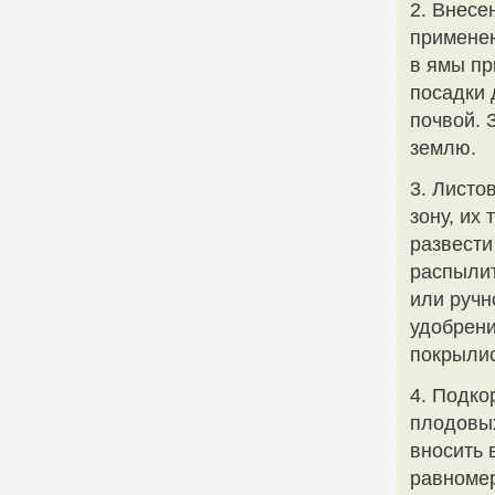
2. Внесе
применен
в ямы пр
посадки 
почвой. 
землю.
3. Листо
зону, их
развести
распылит
или ручн
удобрени
покрылис
4. Подко
плодовых
вносить 
равномер