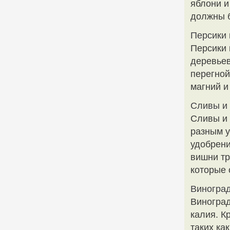
яблони и
должны б
Персики 
Персики 
деревьев
перегной
магний и
Сливы и
Сливы и
разным у
удобрени
вишни тр
которые 
Виногра
Виноград
калия. К
таких ка