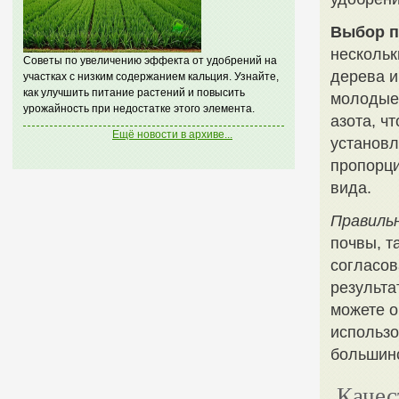
Выбор п
нескольк
Советы по увеличению эффекта от удобрений на
дерева и
участках с низким содержанием кальция. Узнайте,
как улучшить питание растений и повысить
молодые 
урожайность при недостатке этого элемента.
азота, ч
Ещё новости в архиве...
установл
пропорци
вида.
Правиль
почвы, т
согласов
результа
можете о
использо
большин
Качес