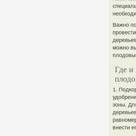
специаль
необход
Важно по
провести
деревьев
можно вы
плодовы
Где и
плодо
1. Подко
удобрени
зоны. Дл
деревьев
равномер
внести е