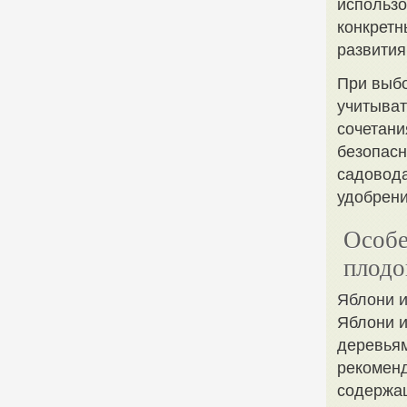
использ
конкретн
развития
При выбо
учитыват
сочетани
безопасн
садовода
удобрени
Особе
плодо
Яблони и
Яблони 
деревьям
рекоменд
содержащ