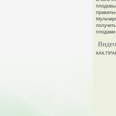
плодовых
правильн
Мульчиро
получить
плодами 
Видео
КАК ПР