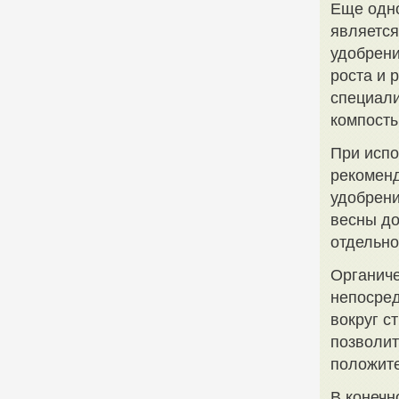
Еще одно
является
удобрени
роста и 
специал
компосты
При исп
рекоменд
удобрени
весны до
отдельно
Органиче
непосред
вокруг с
позволит
положите
В конечн