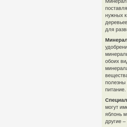
Минераль
поставля
нужных к
деревьев
для разв
Минерал
удобрени
минераль
обоих ви
минерала
вещества
полезны 
питание.
Специал
могут им
яблонь м
другие –