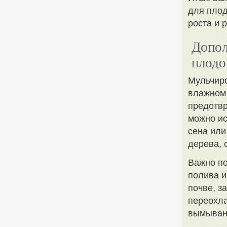
для плод
роста и 
Допол
плодо
Мульчиро
влажном 
предотвр
можно ис
сена или
дерева, 
Важно по
полива и
почве, з
переохла
вымыван