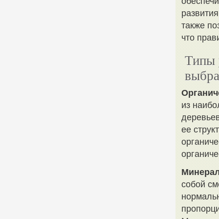
обеспечи
развития
также по
что прав
Типы 
выбра
Органич
из наибо
деревьев
ее струк
органиче
органиче
Минерал
собой см
нормальн
пропорци