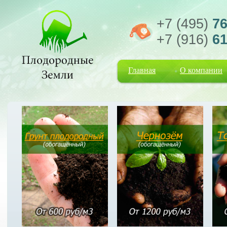
+7 (495)
76
+7 (916)
61
Главная
О компании