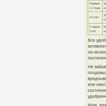
Первые
У
1-2 года
р
У
3-5 лет
и
Старше
К
5 лет
н
Все удоб
активног
на неско
постепе
Не забыв
плодовых
вредным 
или ожог
состояни
удобрени
Итак, ва