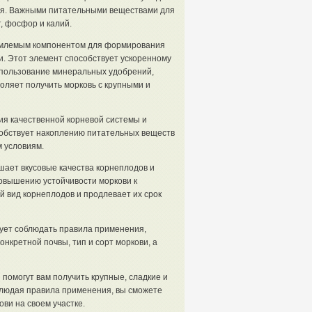
тия. Важными питательными веществами для
, фосфор и калий.
млемым компонентом для формирования
. Этот элемент способствует ускоренному
спользование минеральных удобрений,
оляет получить морковь с крупными и
я качественной корневой системы и
собствует накоплению питательных веществ
м условиям.
шает вкусовые качества корнеплодов и
повышению устойчивости моркови к
 вид корнеплодов и продлевает их срок
ует соблюдать правила применения,
нкретной почвы, тип и сорт моркови, а
омогут вам получить крупные, сладкие и
людая правила применения, вы сможете
ви на своем участке.