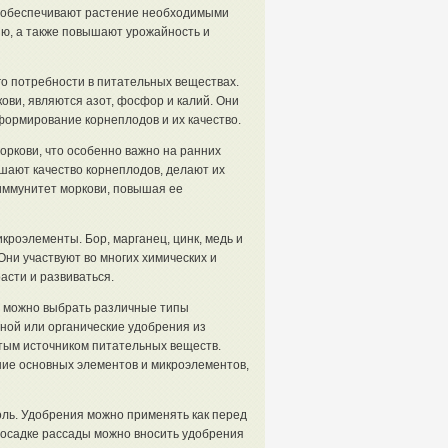
и обеспечивают растение необходимыми
ию, а также повышают урожайность и
о потребности в питательных веществах.
ви, являются азот, фосфор и калий. Они
 формирование корнеплодов и их качество.
ркови, что особенно важно на ранних
ают качество корнеплодов, делают их
иммунитет моркови, повышая ее
роэлементы. Бор, марганец, цинк, медь и
ни участвуют во многих химических и
асти и развиваться.
и, можно выбрать различные типы
гной или органические удобрения из
стым источником питательных веществ.
е основных элементов и микроэлементов,
ль. Удобрения можно применять как перед
 посадке рассады можно вносить удобрения