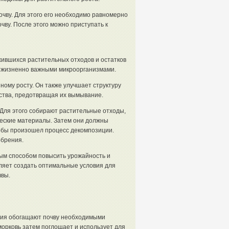
очву. Для этого его необходимо равномерно
чву. После этого можно приступать к
жившихся растительных отходов и остатков
и жизненно важными микроорганизмами.
ному росту. Он также улучшает структуру
ства, предотвращая их вымывание.
 Для этого собирают растительные отходы,
ческие материалы. Затем они должны
тобы произошел процесс декомпозиции.
обрения.
ым способом повысить урожайность и
оляет создать оптимальные условия для
чвы.
ия обогащают почву необходимыми
орковь затем поглощает и использует для