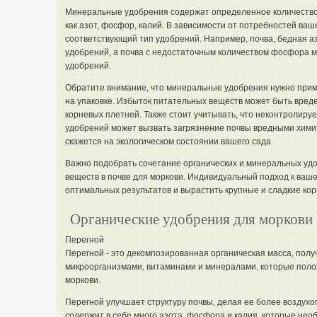
Минеральные удобрения содержат определенное количество 
как азот, фосфор, калий. В зависимости от потребностей ваш
соответствующий тип удобрений. Например, почва, бедная а
удобрений, а почва с недостаточным количеством фосфора 
удобрений.
Обратите внимание, что минеральные удобрения нужно при
на упаковке. Избыток питательных веществ может быть вред
корневых плетней. Также стоит учитывать, что неконтролир
удобрений может вызвать загрязнение почвы вредными хими
скажется на экологическом состоянии вашего сада.
Важно подобрать сочетание органических и минеральных уд
веществ в почве для моркови. Индивидуальный подход к ваше
оптимальных результатов и вырастить крупные и сладкие ко
Органические удобрения для моркови
Перегной
Перегной - это декомпозированная органическая масса, получ
микроорганизмами, витаминами и минералами, которые поло
моркови.
Перегной улучшает структуру почвы, делая ее более воздухо
содержит в себе много азота, фосфора и калия, которые нео