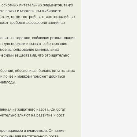
основных питательных элементов, таких
его почвы и моркови, вы выбираете
зотом, может потребовать азотнокалийных
может требовать фосфорно-калийных
менять осторожно, соблюдая рекомендации
ен для моркови и вызвать образование
уемое использование минеральных
ческими веществами, что отрицательно
обрений, обеспечивая баланс питательных
й почве и моркови поможет добиться
рнеплоды.
енная из животного навоза. Он богат
жительно влияют на развитие и рост
проницаемой и влагоемкой. Он также
бходимы для растительного роста.