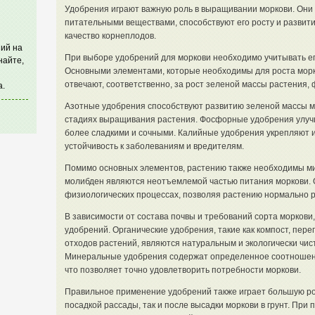
Удобрения играют важную роль в выращивании моркови. Он
питательными веществами, способствуют его росту и развит
качество корнеплодов.
ий на
При выборе удобрений для моркови необходимо учитывать ег
найте,
Основными элементами, которые необходимы для роста морко
отвечают, соответственно, за рост зеленой массы растения,
а.
Азотные удобрения способствуют развитию зеленой массы мо
стадиях выращивания растения. Фосфорные удобрения улучш
более сладкими и сочными. Калийные удобрения укрепляют 
устойчивость к заболеваниям и вредителям.
Помимо основных элементов, растению также необходимы мик
молибден являются неотъемлемой частью питания моркови. О
физиологических процессах, позволяя растению нормально р
В зависимости от состава почвы и требований сорта морков
удобрений. Органические удобрения, такие как компост, пере
отходов растений, являются натуральным и экологически чи
Минеральные удобрения содержат определенное соотношени
что позволяет точно удовлетворить потребности моркови.
Правильное применение удобрений также играет большую ро
посадкой рассады, так и после высадки моркови в грунт. При