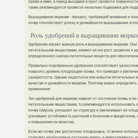
прямо в ямки, а перед высадкой в грунт провести поверхност
также рекомендуется провести несколько подкормок для под
Выращивание моркови - процесс, требующий внимания и зна
почву способствует успеху и урожайности выращивания этого
Роль удобрений в выращивании морко
Удобрения играют важную роль в выращивании моркови. Он
питательными веществами, влияют на его рост, развитие и 
определенного набора питательных веществ для обеспечения
Правильно подобранные удобрения способствуют целостном
повысить уровень плодородия почвы, что приводит к увелич
сахаристости. Однако недостаток или избыток питательных в
качестве и урожайности моркови. Поэтому важно определить
применения.
Тип удобрений для моркови зависит от состояния почвы и ее
питательными веществами, то рекомендуется использовать 
почву гумусом, улучшают ее структуру и увеличивают ее пло
усиливают устойчивость растений к болезням и вредителям, 
и повышению их качества.
Если же почва уже достаточно плодородна, то можно исполь
содержат необходимые растению макро- и микроэлементы, к