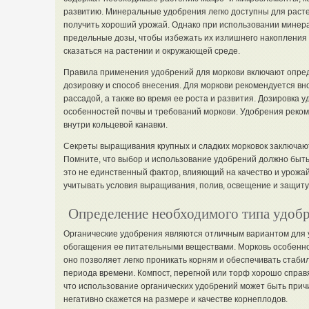
развитию. Минеральные удобрения легко доступны для расте
получить хороший урожай. Однако при использовании минер
предельные дозы, чтобы избежать их излишнего накопления в
сказаться на растении и окружающей среде.
Правила применения удобрений для моркови включают опред
дозировку и способ внесения. Для моркови рекомендуется вн
рассадой, а также во время ее роста и развития. Дозировка 
особенностей почвы и требований моркови. Удобрения реком
внутри кольцевой канавки.
Секреты выращивания крупных и сладких морковок заключаю
Помните, что выбор и использование удобрений должно быт
это не единственный фактор, влияющий на качество и урожа
учитывать условия выращивания, полив, освещение и защиту
Определение необходимого типа удоб
Органические удобрения являются отличным вариантом для 
обогащения ее питательными веществами. Морковь особенно 
оно позволяет легко проникать корням и обеспечивать стаби
периода времени. Компост, перегной или торф хорошо справя
что использование органических удобрений может быть прич
негативно скажется на размере и качестве корнеплодов.