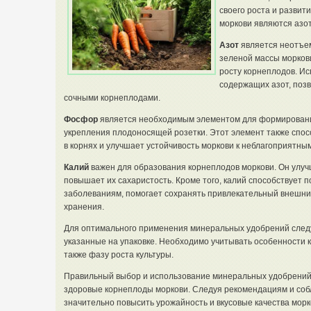
своего роста и разви
моркови являются азот
Азот
является неотъе
зеленой массы моркови
росту корнеплодов. И
содержащих азот, позв
сочными корнеплодами.
Фосфор
является необходимым элементом для формировани
укрепления плодоносящей розетки. Этот элемент также спо
в корнях и улучшает устойчивость моркови к неблагоприятны
Калий
важен для образования корнеплодов моркови. Он улуч
повышает их сахаристость. Кроме того, калий способствует 
заболеваниям, помогает сохранять привлекательный внешний
хранения.
Для оптимального применения минеральных удобрений след
указанные на упаковке. Необходимо учитывать особенности ко
также фазу роста культуры.
Правильный выбор и использование минеральных удобрений п
здоровые корнеплоды моркови. Следуя рекомендациям и соб
значительно повысить урожайность и вкусовые качества морко