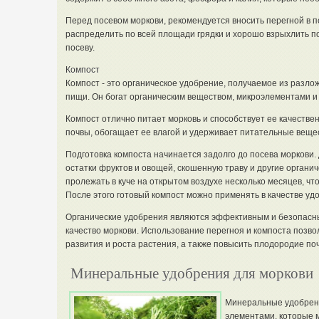
Перед посевом моркови, рекомендуется вносить перегной в п
распределить по всей площади грядки и хорошо взрыхлить по
посеву.
Компост
Компост - это органическое удобрение, получаемое из разло
пищи. Он богат органическим веществом, микроэлементами 
Компост отлично питает морковь и способствует ее качествен
почвы, обогащает ее влагой и удерживает питательные веще
Подготовка компоста начинается задолго до посева моркови.
остатки фруктов и овощей, скошенную траву и другие органи
пролежать в куче на открытом воздухе несколько месяцев, ч
После этого готовый компост можно применять в качестве уд
Органические удобрения являются эффективным и безопасн
качество моркови. Использование перегноя и компоста позв
развития и роста растения, а также повысить плодородие по
Минеральные удобрения для моркови
Минеральные удобрен
элементами, которые м