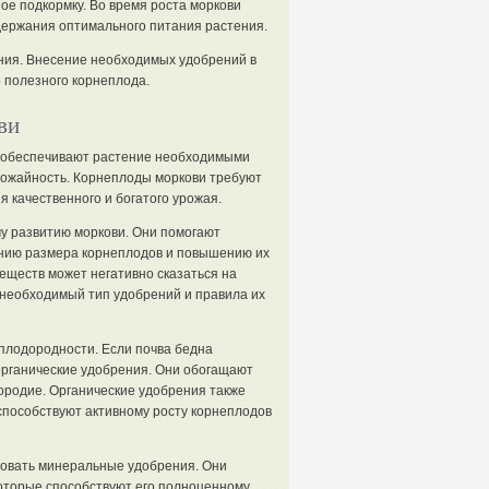
ное подкормку. Во время роста моркови
держания оптимального питания растения.
ния. Внесение необходимых удобрений в
 полезного корнеплода.
ви
и обеспечивают растение необходимыми
урожайность. Корнеплоды моркови требуют
 качественного и богатого урожая.
у развитию моркови. Они помогают
ению размера корнеплодов и повышению их
еществ может негативно сказаться на
 необходимый тип удобрений и правила их
 плодородности. Если почва бедна
органические удобрения. Они обогащают
дородие. Органические удобрения также
способствуют активному росту корнеплодов
зовать минеральные удобрения. Они
оторые способствуют его полноценному