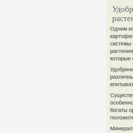
Удобр
расте
Одним из
картофел
системы 
растения
которые 
Удобрени
различны
впитыват
Существу
особенно
богаты о
положите
Минераль