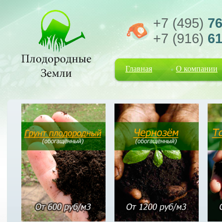
+7 (495)
76
+7 (916)
61
Главная
О компании