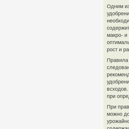
Одним и
удобрени
необходи
содержит
макро- и
оптималь
рост и р
Правила
следован
рекоменд
удобрени
всходов.
при опре
При пра
можно до
урожайно
содержащ