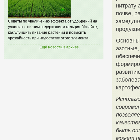
нитрату 
почве, р
замедляе
Советы по увеличению эффекта от удобрений на
участках с низким содержанием кальция. Узнайте,
продукци
как улучшить питание растений и повысить
урожайность при недостатке этого элемента.
Основны
Ещё новости в архиве...
азотные,
обеспечи
формиро
развитию
заболева
картофел
Использ
совреме
позволяе
качества
быть опт
может пр