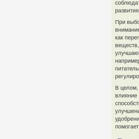
соблюдат
развития
При выбо
внимание
как пере
веществ,
улучшают
например
питатель
регулиро
В целом,
влияние 
способст
улучшени
удобрени
помогает