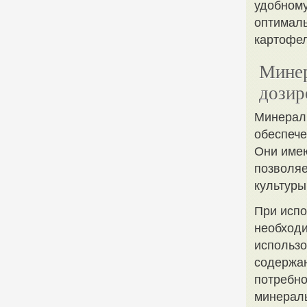
удобному
оптималь
картофел
Минер
дозир
Минерал
обеспеч
Они имею
позволяе
культуры
При испо
необход
использо
содержан
потребно
минераль