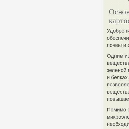
Основ
карто
Удобрени
обеспечи
почвы и 
Одним из
вещества
зеленой 
и белках
позволяе
вещества
повышает
Помимо о
микроэле
необходи