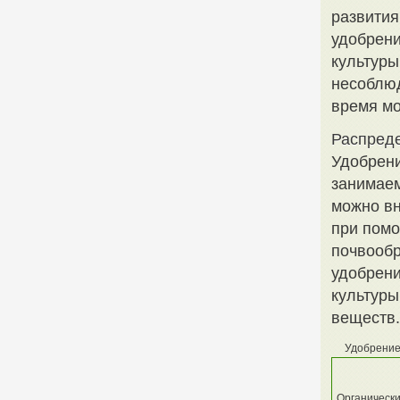
развития
удобрени
культуры
несоблюд
время мо
Распред
Удобрени
занимаем
можно вн
при помо
почвооб
удобрени
культуры
веществ.
Удобрени
Органическ