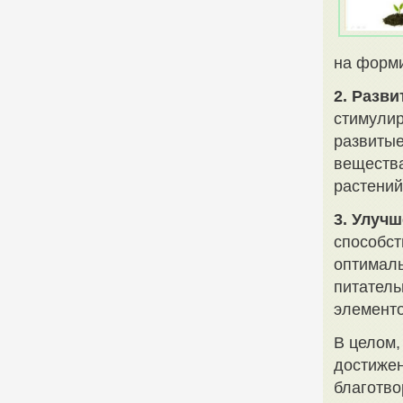
на форми
2. Разв
стимулир
развитые
вещества
растений
3. Улуч
способст
оптималь
питатель
элементо
В целом,
достижен
благотво