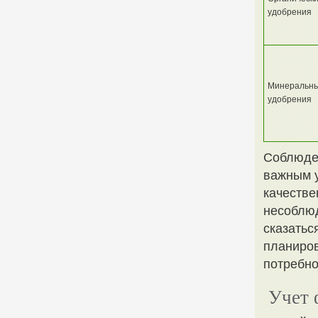
удобрения
Минеральн
удобрения
Соблюде
важным у
качестве
несоблюд
сказатьс
планиров
потребно
Учет 