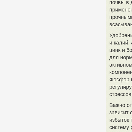
почвы в 
применен
прочными
всасываю
Удобрени
и калий,
цинк и б
для норм
активном
компонен
Фосфор н
регулиру
стрессов
Важно от
зависит 
избыток 
систему 