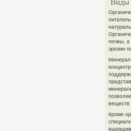
Виды 
Органиче
питатель
натураль
Органиче
почвы, а
эрозии п
Минераль
концент
поддержа
представ
минераль
позволяе
веществ 
Кроме ор
специали
выращив