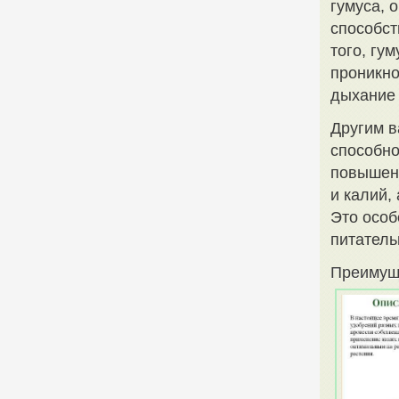
гумуса, 
способст
того, гу
проникно
дыхание 
Другим в
способно
повышени
и калий,
Это особ
питатель
Преимуще