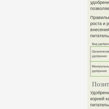
удобрени
позволяе
Правильн
роста и 
внесения
питатель
Вид удобре
Органическ
удобрения
Минеральн
удобрения
Позит
Удобрени
корней к
питатель