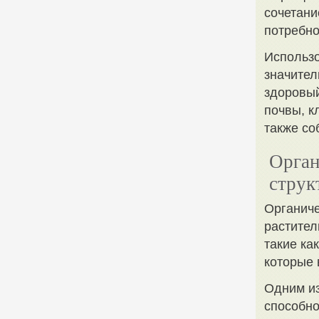
сочетани
потребно
Использо
значител
здоровый
почвы, к
также со
Орган
струк
Органиче
растител
такие ка
которые 
Одним из
способно