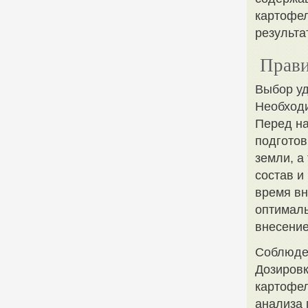
картофел
результа
Прави
Выбор у
Необходи
Перед н
подготов
земли, а
состав и
время вн
оптималь
внесение
Соблюден
Дозировк
картофел
анализа 