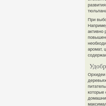
развития
тюльпана
При выбо
Например
активно 
повышенн
необходи
аромат, 
содержа
Удобр
Орхидеи 
деревьях
питатель
которые 
домашних
максимал