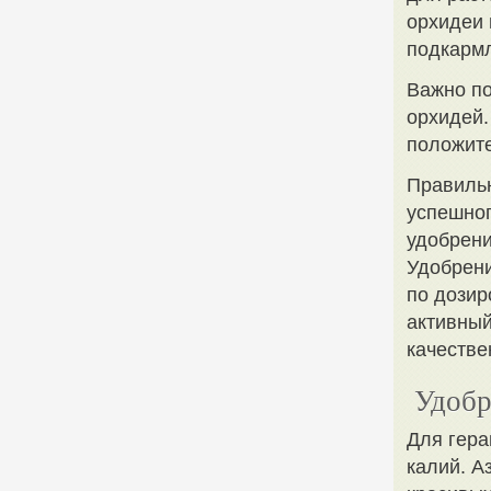
орхидеи 
подкармл
Важно по
орхидей.
положите
Правильн
успешног
удобрени
Удобрени
по дозир
активный
качестве
Удобр
Для гера
калий. А