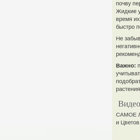
почву пе
Жидкие у
время их
быстро п
Не забыв
негативн
рекоменд
Важно:
п
учитыват
подобрат
растения
Видео
САМОЕ 
и Цвето