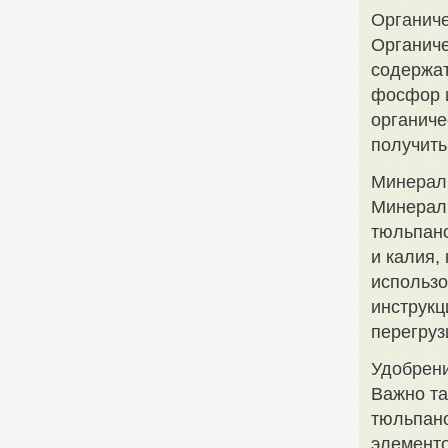
Органиче
Органиче
содержат
фосфор и
органиче
получить
Минерал
Минерал
тюльпан
и калия,
использо
инструкц
перегруз
Удобрен
Важно та
тюльпано
элементо