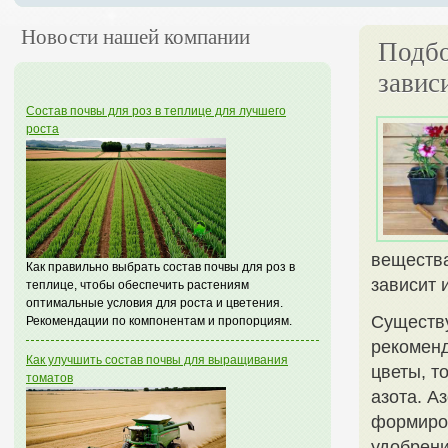
Новости нашей компании
Подбо
завис
Состав почвы для роз в теплице для лучшего
роста
вещества
Как правильно выбрать состав почвы для роз в
зависит 
теплице, чтобы обеспечить растениям
оптимальные условия для роста и цветения.
Существу
Рекомендации по компонентам и пропорциям.
рекоменд
Как улучшить состав почвы для выращивания
цветы, т
томатов
азота. А
формиров
удобрени