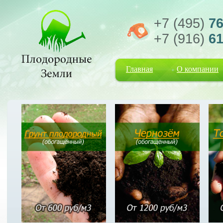
+7 (495)
76
+7 (916)
61
Главная
О компании