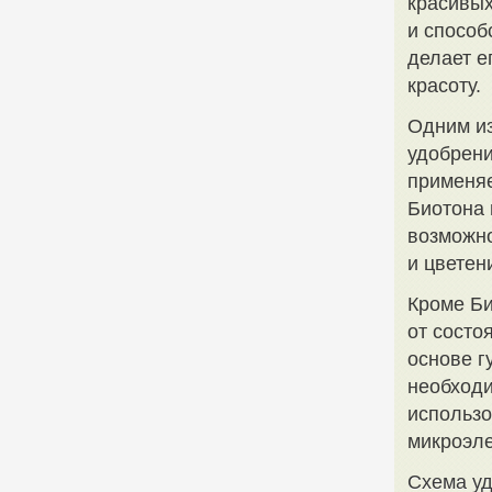
красивых
и способ
делает е
красоту.
Одним из
удобрени
применяе
Биотона 
возможно
и цветен
Кроме Би
от состо
основе г
необход
использо
микроэле
Схема уд