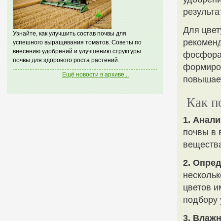
результа
Для цвет
Узнайте, как улучшить состав почвы для
рекоменд
успешного выращивания томатов. Советы по
внесению удобрений и улучшению структуры
фосфора 
почвы для здорового роста растений.
формиров
Ещё новости в архиве...
повышает
Как п
1. Анали
почвы в 
вещества
2. Опре
нескольк
цветов и
подбору 
3. Влаж