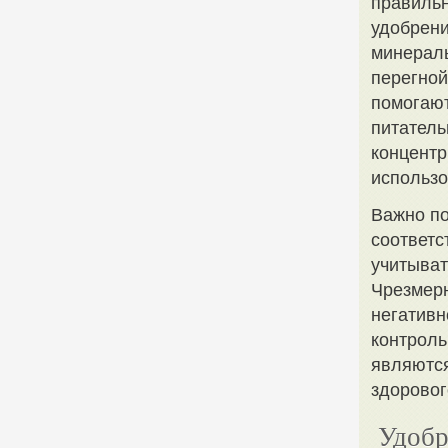
правильн
удобрени
минераль
перегной
помогают
питател
концентр
использо
Важно по
соответс
учитыват
Чрезмерн
негативн
контроль
являются
здоровог
Удобр