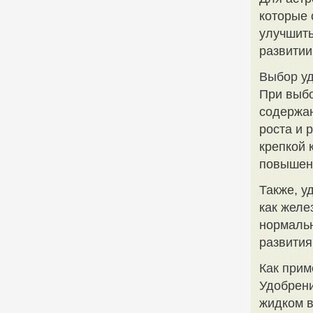
которые 
улучшить
развитии
Выбор уд
При выбо
содержан
роста и 
крепкой 
повышен
Также, у
как желе
нормальн
развития
Как прим
Удобрени
жидком в