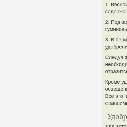
1. Весно
содержащ
2. Подка
гуминовы
3. В пер
удобрени
Следуя э
необход
отразитс
Кроме уд
освещенн
Все это 
ставшими
Удобр
Для астр