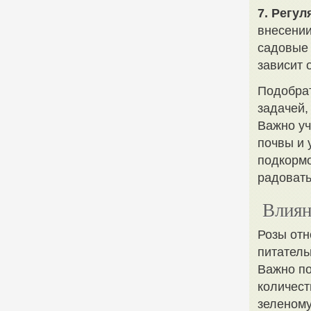
7. Регу
внесении
садовые 
зависит 
Подобрат
задачей,
Важно уч
почвы и 
подкормо
радовать
Влиян
Розы отн
питатель
Важно по
количест
зеленому