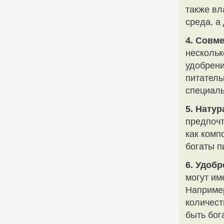
также вл
среда, а
4. Совм
нескольк
удобрени
питатель
специаль
5. Нату
предпочт
как комп
богаты п
6. Удоб
могут им
Например
количест
быть бог