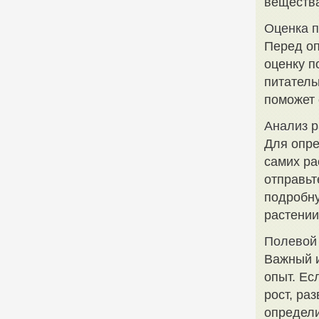
вещества
Оценка 
Перед оп
оценку п
питатель
поможет 
Анализ р
Для опре
самих ра
отправьт
подробн
растении
Полевой
Важный и
опыт. Ес
рост, ра
определи