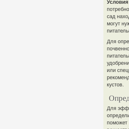
Условия
потребно
сад нахо
могут ну
питатель
Для опре
почвенно
питатель
удобрени
или спец
рекоменд
кустов.
Опред
Для эффе
определи
поможет 