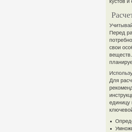
кустов и
Расче
Учитывай
Перед ра
потребно
свои осо
веществ.
планируе
Использу
Для расч
рекоменд
инструкц
единицу 
ключевой
Опреде
Умножь