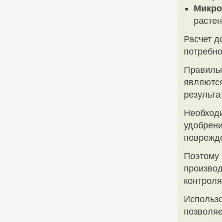
Микро
растен
Расчет д
потребно
Правиль
являютс
результа
Необходи
удобрени
поврежде
Поэтому
производ
контроля
Использо
позволяе