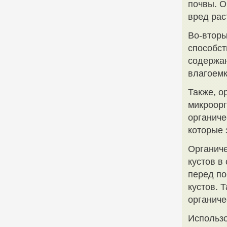
почвы. О
вред рас
Во-вторы
способст
содержан
влагоемк
Также, о
микроорг
органиче
которые 
Органиче
кустов в
перед по
кустов. 
органиче
Использо