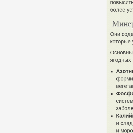
повысить
более ус
Минер
Они соде
которые 
Основные
ягодных 
Азотн
форми
вегета
Фосфо
систем
забол
Калий
и слад
и моро