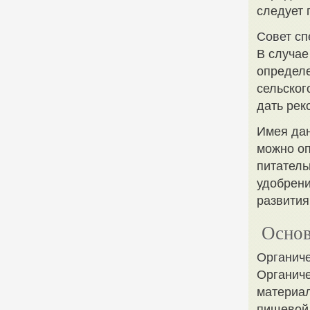
следует 
Совет сп
В случае
определе
сельског
дать рек
Имея дан
можно оп
питатель
удобрени
развития
Основ
Органиче
Органиче
материал
пищевой 