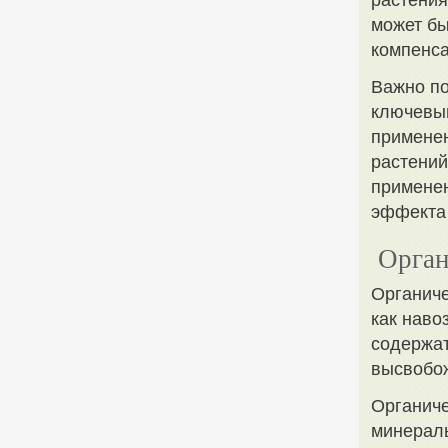
растения
может бы
компенса
Важно по
ключевым
применен
растений
применен
эффекта 
Орган
Органиче
как наво
содержат
высвобож
Органич
минераль