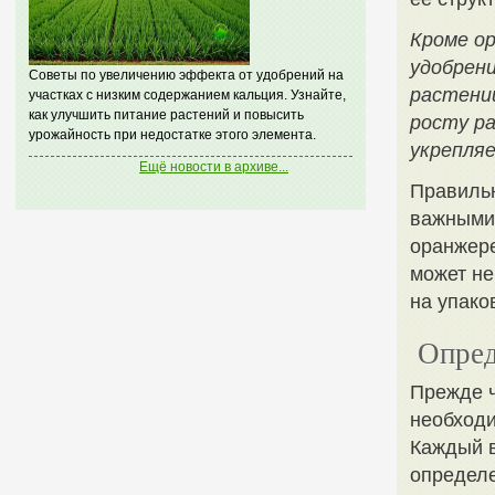
Кроме о
удобрен
Советы по увеличению эффекта от удобрений на
растений
участках с низким содержанием кальция. Узнайте,
как улучшить питание растений и повысить
росту р
урожайность при недостатке этого элемента.
укрепляе
Ещё новости в архиве...
Правильн
важными 
оранжере
может не
на упако
Опред
Прежде ч
необходи
Каждый в
определе