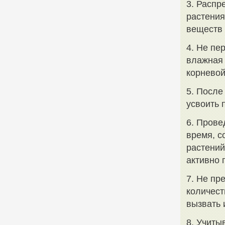
3. Распр
растения
веществ 
4. Не пе
влажная 
корневой
5. После
усвоить 
6. Прове
время, с
растений
активно 
7. Не п
количест
вызвать 
8. Учиты