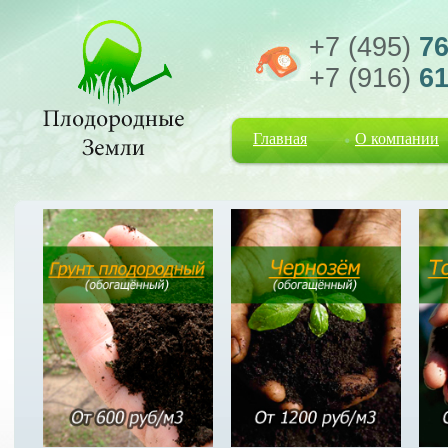
+7 (495)
76
+7 (916)
61
Главная
О компании