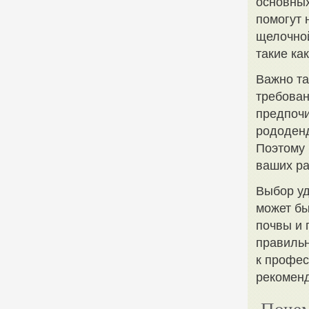
основных
помогут 
щелочной
такие ка
Важно та
требован
предпочи
рододенд
Поэтому 
ваших ра
Выбор уд
может бы
почвы и 
правильн
к профе
рекоменд