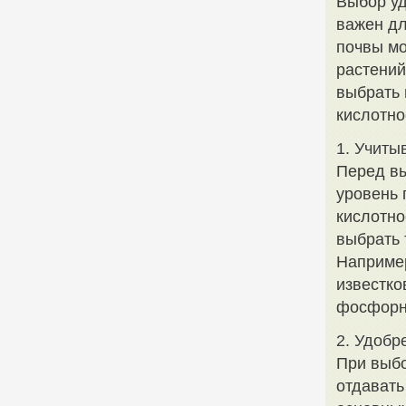
Выбор уд
важен дл
почвы мо
растений
выбрать 
кислотно
1. Учиты
Перед в
уровень 
кислотно
выбрать 
Например
известко
фосфорн
2. Удобр
При выбо
отдавать