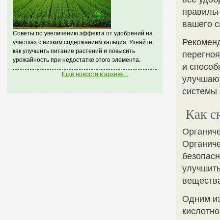
правильн
вашего с
Советы по увеличению эффекта от удобрений на
Рекоменд
участках с низким содержанием кальция. Узнайте,
как улучшить питание растений и повысить
перегноя
урожайность при недостатке этого элемента.
и способ
Ещё новости в архиве...
улучшают
системы 
Как с
Органиче
Органиче
безопасн
улучшить
веществ
Одним из
кислотно