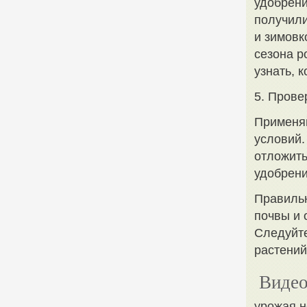
удобрени
получили
и зимовк
сезона р
узнать, 
5. Прове
Применяй
условий.
отложить
удобрени
Правильн
почвы и 
Следуйте
растений
Видео
урожая н