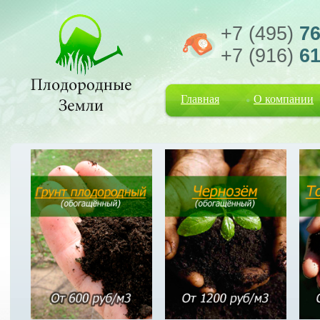
+7 (495)
76
+7 (916)
61
Главная
О компании