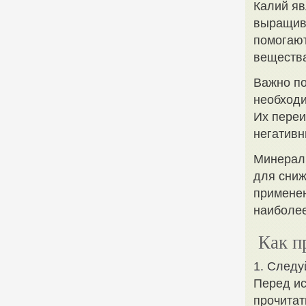
Калий яв
выращива
помогают
вещества
Важно по
необходи
Их переи
негативн
Минераль
для сниж
применен
наиболе
Как п
1. Следу
Перед ис
прочитат