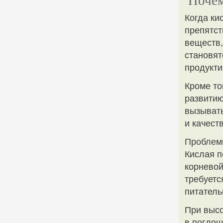
Почем
Когда ки
препятст
веществ,
становят
продукти
Кроме то
развитию
вызывать
и качест
Проблемы
Кислая п
корневой
требуетс
питатель
При высо
в поглощ