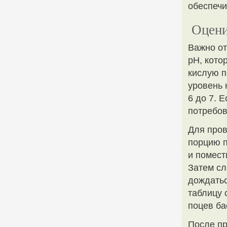
обеспечи
Оцени
Важно от
pH, кото
кислую п
уровень 
6 до 7. 
потребов
Для пров
порцию п
и помест
Затем сл
дождатьс
таблицу 
поцев ба
После пр