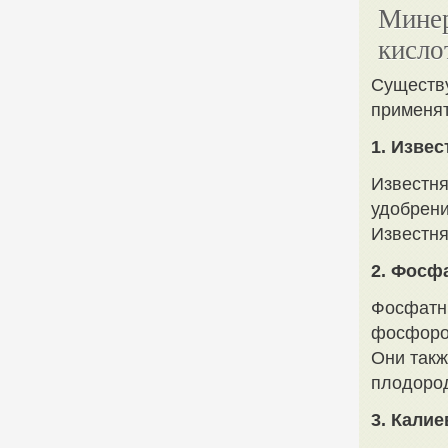
Минер
кисло
Существу
применят
1. Изве
Известня
удобрени
Известня
2. Фосф
Фосфатны
фосфором
Они такж
плодоро
3. Кали