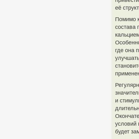
привести
её струк
Помимо к
состава 
кальцием
Особенно
где она 
улучшать
становит
применен
Регулярн
значител
и стимул
длительн
Окончате
условий 
будет за