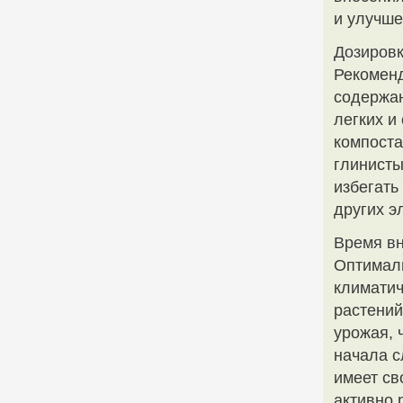
и улучше
Дозировк
Рекоменд
содержан
легких и
компоста
глинисты
избегать
других э
Время в
Оптималь
климатич
растений
урожая, 
начала с
имеет св
активно 