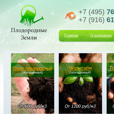
+7 (495)
76
+7 (916)
61
Главная
О компании