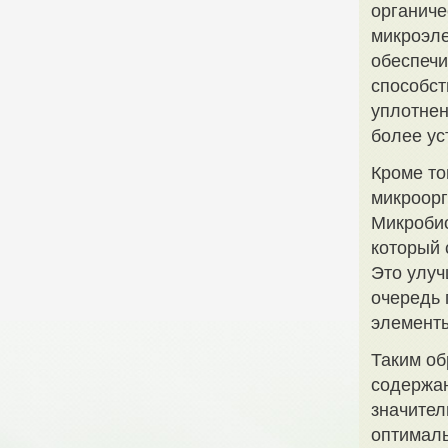
органиче
микроэле
обеспечи
способст
уплотнен
более ус
Кроме то
микроорг
Микробио
который 
Это улуч
очередь 
элемент
Таким об
содержан
значител
оптималь