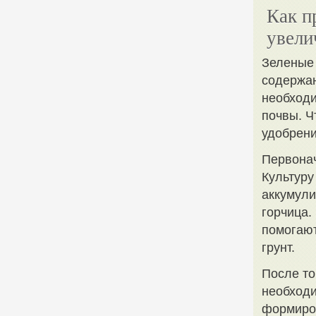
Как п
увели
Зеленые 
содержан
необходи
почвы. Ч
удобрени
Первонач
Культуру
аккумули
горчица.
помогают
грунт.
После то
необходи
формиров