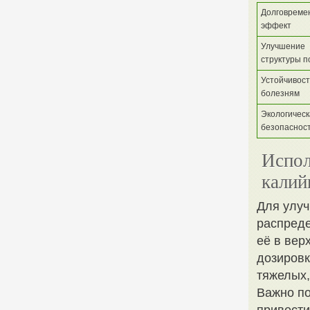
Долговреме
эффект
Улучшение
структуры п
Устойчивост
болезням
Экологичес
безопаснос
Испол
калий
Для улуч
распреде
её в вер
дозировк
тяжелых,
Важно по