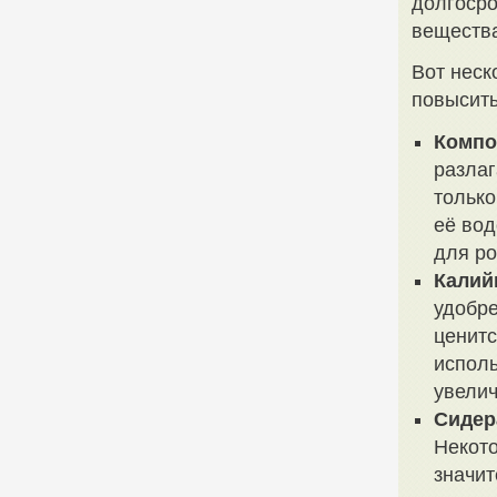
долгосро
вещества
Вот неск
повысить
Компо
разлаг
только
её во
для ро
Калий
удобре
ценитс
исполь
увелич
Сидер
Некото
значит