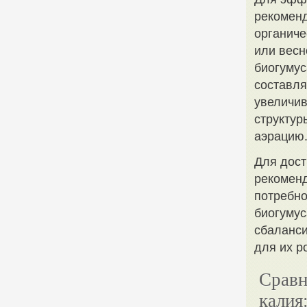
рекоменд
органиче
или весн
биогумус
составля
увеличив
структур
аэрацию
Для дост
рекоменд
потребно
биогумус
сбаланси
для их р
Сравн
калия