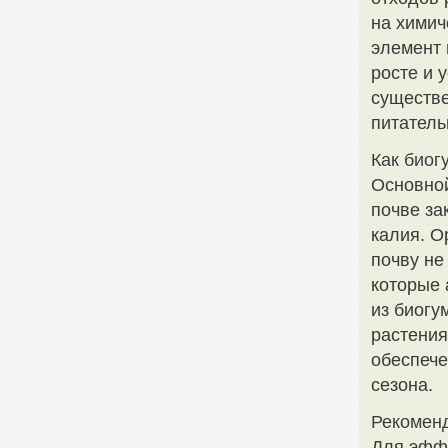
на химич
элемент 
росте и 
существе
питатель
Как биог
Основной
почве за
калия. О
почву не
которые 
из биогу
растения
обеспече
сезона.
Рекоменд
Для эфф