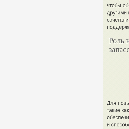
чтобы об
другими
сочетани
поддержа
Роль 
запас
Для повы
такие ка
обеспечи
и способ