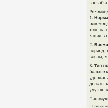
способст
Рекоменд
1.
Норма
рекоменд
тонн на 
калия в 
2.
Время
период, 
весны, к
3.
Тип п
больше к
удержани
делать н
улучшени
Преимущ
Преимущес