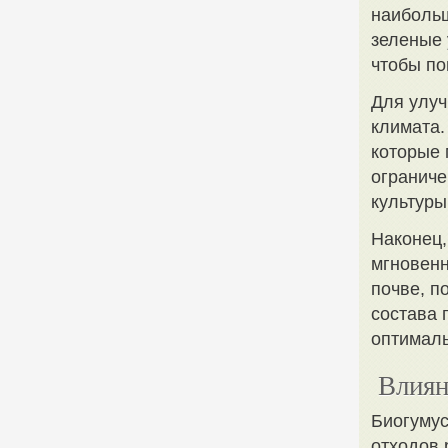
наибольш
зеленые 
чтобы по
Для улуч
климата.
которые 
ограниче
культуры
Наконец,
мгновенн
почве, п
состава 
оптималь
Влиян
Биогумус
отходов 