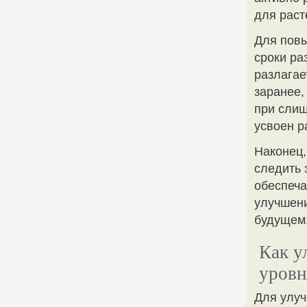
для раст
Для повы
сроки ра
разлагае
заранее,
при слиш
усвоен р
Наконец,
следить 
обеспеча
улучшени
будущем
Как у
уровн
Для улуч