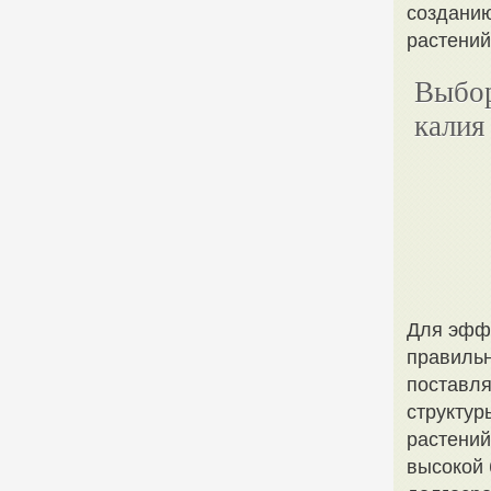
созданию
растений
Выбор
калия
Для эфф
правильн
поставля
структур
растений
высокой 