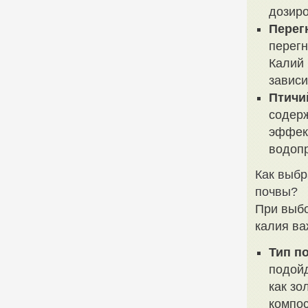
дозиро
Перег
перегн
Калий 
зависи
Птичи
содерж
эффект
водоп
Как выбр
почвы?
При выбо
калия ва
Тип п
подойд
как зо
компос