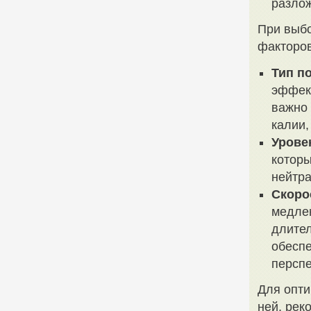
разло
При выбо
факторов
Тип п
эффект
важно 
калии,
Урове
которы
нейтра
Скоро
медлен
длител
обеспе
перспе
Для опти
ней, рек