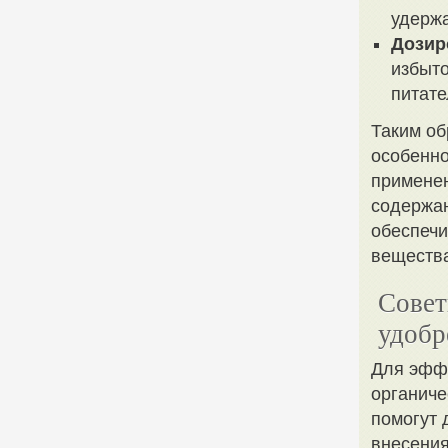
удерж
Дозир
избыто
питате
Таким об
особенно
применен
содержан
обеспеч
вещества
Совет
удобр
Для эфф
органиче
помогут 
внесения