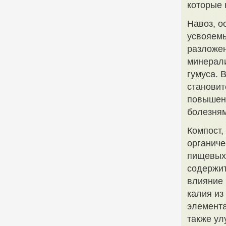
которые 
Навоз, о
усвояемы
разложен
минерали
гумуса. 
становит
повышенн
болезням
Компост,
органиче
пищевых 
содержит
влияние 
калия из
элемента
также ул