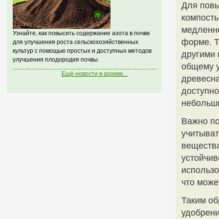
Для повы
компосты
медленно
Узнайте, как повысить содержание азота в почве
форме. Т
для улучшения роста сельскохозяйственных
культур с помощью простых и доступных методов
другими
улучшения плодородия почвы.
общему у
Ещё новости в архиве...
древесна
доступно
небольши
Важно по
учитыват
вещества
устойчив
использо
что може
Таким об
удобрени