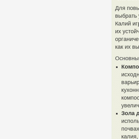
Для повы
выбрать 
Калий иг
их устой
органиче
как их в
Основные
Компо
исходн
варьир
кухонн
компос
увелич
Зола 
испол
почвах
калия,