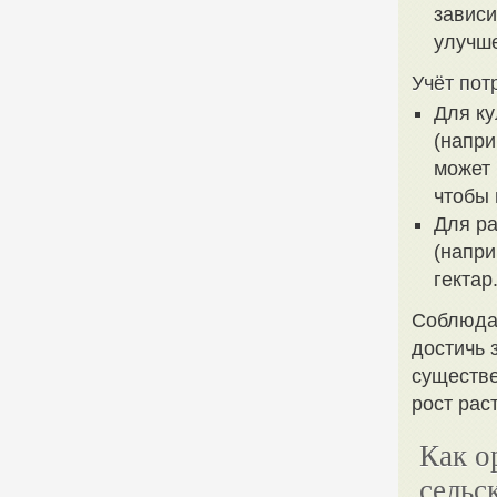
зависи
улучше
Учёт пот
Для ку
(напри
может 
чтобы
Для ра
(напри
гектар
Соблюдая
достичь 
существе
рост рас
Как о
сельс