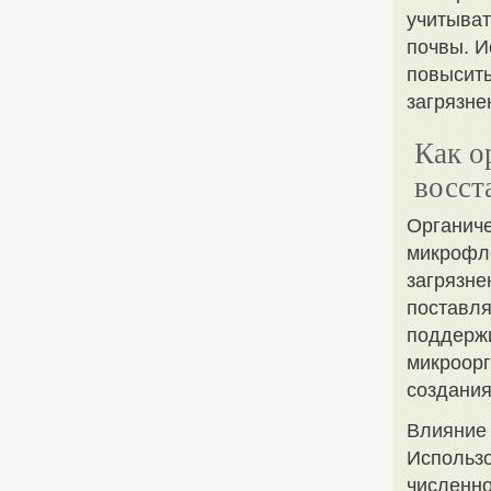
учитыват
почвы. И
повысить
загрязне
Как о
восст
Органиче
микрофло
загрязне
поставля
поддержи
микроорг
создания
Влияние 
Использо
численно