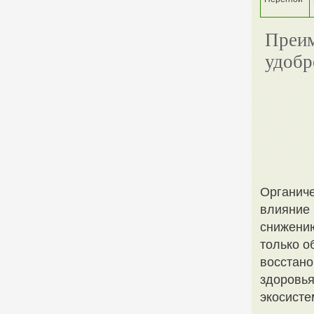
Преим
удобр
Органиче
влияние 
снижению
только о
восстано
здоровья
экосисте