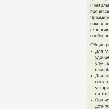
Правильн
процессе
Чрезмерн
накоплен
экологию
особенно
Общие р
Для гл
удобре
улучш
способ
Для пе
гектар
ускори
питате
При и
дозиро