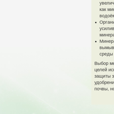
увелич
как ми
водоё
Органи
усилив
минера
Минер
вымыв
среды 
Выбор ме
целей ис
защиты э
удобрени
почвы, н