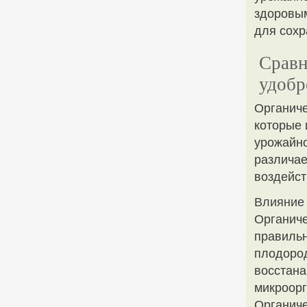
здоровым
для сохр
Сравн
удобр
Органиче
которые 
урожайно
различае
воздейст
Влияние 
Органиче
правильн
плодород
восстана
микроор
Органиче