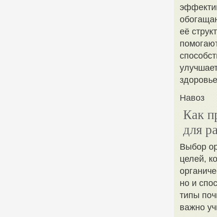
эффектив
обогаща
её струк
помогают
способст
улучшает
здоровье
Навоз
Как п
для р
Выбор ор
целей, к
органиче
но и спо
типы поч
важно уч