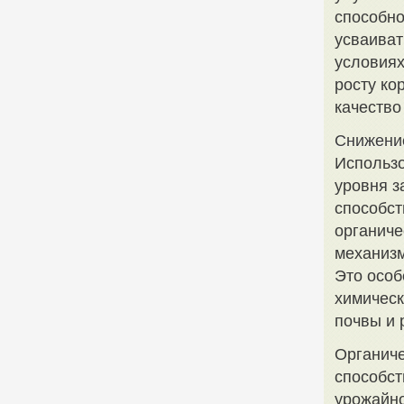
способно
усваиват
условиях
росту ко
качество
Снижени
Использо
уровня з
способст
органиче
механизм
Это особ
химическ
почвы и 
Органиче
способст
урожайно