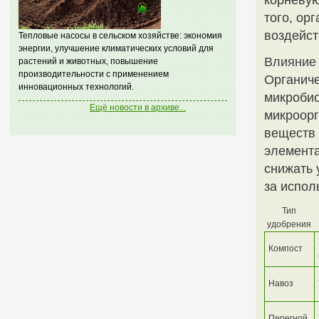
корневую
того, ор
воздейст
Тепловые насосы в сельском хозяйстве: экономия
энергии, улучшение климатических условий для
Влияние 
растений и животных, повышение
производительности с применением
Органиче
инновационных технологий.
микробио
Ещё новости в архиве...
микроорг
веществ
элемента
снижать 
за испол
Тип
удобрения
Компост
Навоз
Перегной