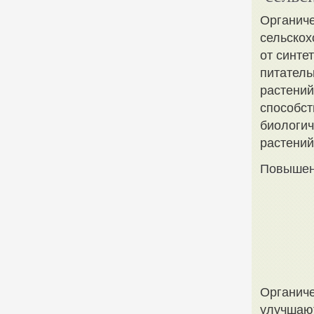
Органиче
сельскох
от синте
питатель
растений
способст
биологич
растений
Повышен
Органиче
улучшают