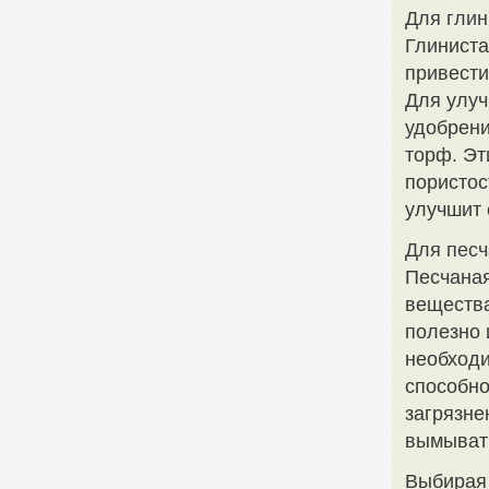
Для глин
Глиниста
привести
Для улуч
удобрени
торф. Эт
пористос
улучшит 
Для песч
Песчаная
вещества
полезно 
необходи
способно
загрязне
вымывать
Выбирая 