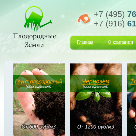
+7 (495)
76
+7 (916)
61
Главная
О компании