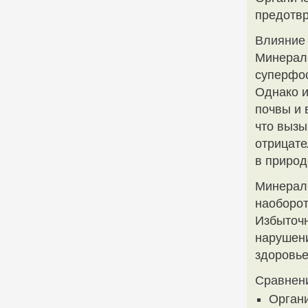
предотвр
Влияние
Минераль
суперфос
Однако и
почвы и 
что вызы
отрицате
в природ
Минераль
наоборот
Избыточн
нарушени
здоровье
Сравнени
Органи