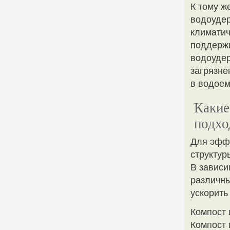
К тому ж
водоудер
климатич
поддержи
водоудер
загрязне
в водоем
Какие
подхо
Для эффе
структур
В зависи
различны
ускорить
Компост 
Компост 