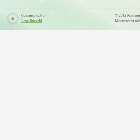
—
© 2012 Компан
Создание сайта
Leon Ruzveld
Московская обла