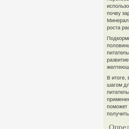
использо
почву за
Минераль
роста ра
Подкормк
половин
питатель
развитие
желтеющ
В итоге,
шагом дл
питатель
применен
поможет 
получить
Опред