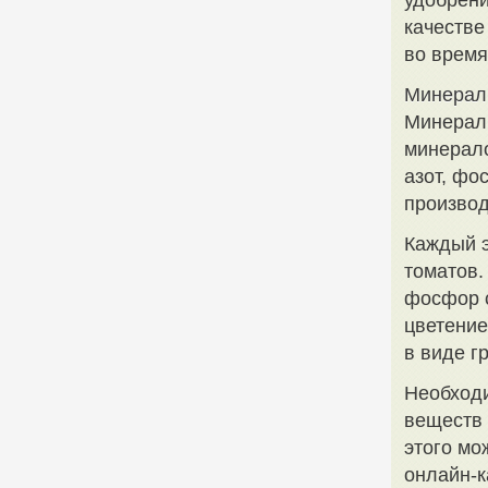
удобрени
качестве
во время
Минерал
Минераль
минерало
азот, фо
производ
Каждый э
томатов.
фосфор с
цветени
в виде г
Необходи
веществ 
этого мо
онлайн-к