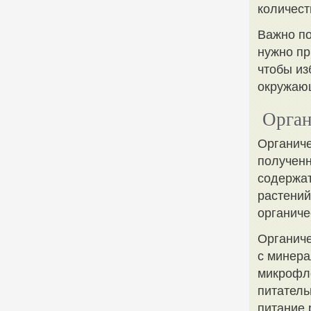
количест
Важно по
нужно пр
чтобы из
окружаю
Орган
Органиче
полученн
содержат
растений
органиче
Органиче
с минера
микрофло
питатель
питание 