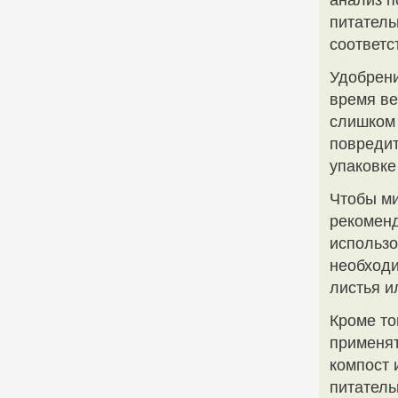
анализ п
питатель
соответс
Удобрени
время ве
слишком 
повредит
упаковке
Чтобы ми
рекоменд
использо
необходи
листья и
Кроме то
применят
компост 
питатель