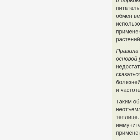
и борьбы
питатель
обмен ве
использо
применен
растений
Правила 
основой
недостат
сказатьс
болезней
и частот
Таким об
неотъемл
теплице.
иммуните
применен