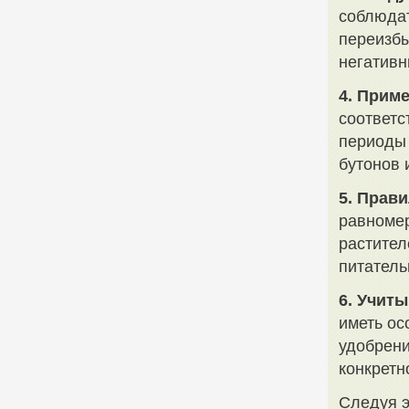
соблюдат
переизбы
негативн
4. Прим
соответс
периоды 
бутонов 
5. Прав
равномер
растител
питатель
6. Учит
иметь ос
удобрени
конкретн
Следуя э