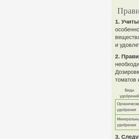
Прави
1. Учит
особенно
вещества
и удовле
2. Прав
необходи
Дозировк
томатов 
Виды
удобрений
Органическ
удобрения
Минеральн
удобрения
3. След