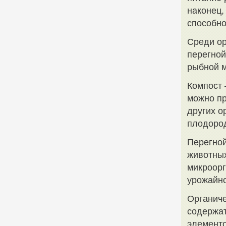
наконец,
способно
Среди ор
перегной
рыбной м
Компост 
можно пр
других о
плодород
Перегной
животных
микроорг
урожайно
Органиче
содержат
элементо