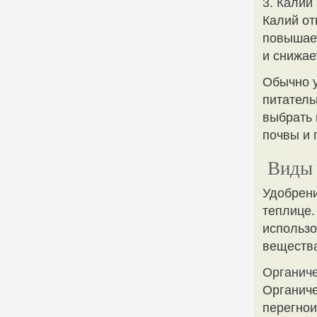
3. Калий
Калий от
повышает
и снижае
Обычно у
питатель
выбрать 
почвы и 
Виды 
Удобрени
теплице.
использ
вещества
Органиче
Органиче
перегнои