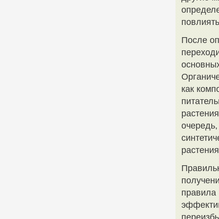
определе
повлиять
После о
переходи
основных
Органиче
как комп
питатель
растения
очередь,
синтетич
растения
Правильн
получени
правила 
эффектив
переизбы