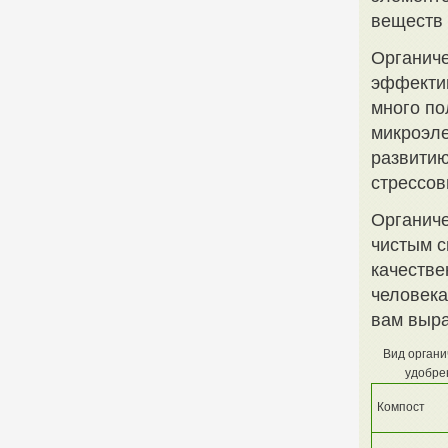
веществ 
Органиче
эффектив
много по
микроэле
развитию
стрессов
Органиче
чистым с
качестве
человека
вам выра
Вид органи
удобре
Компост