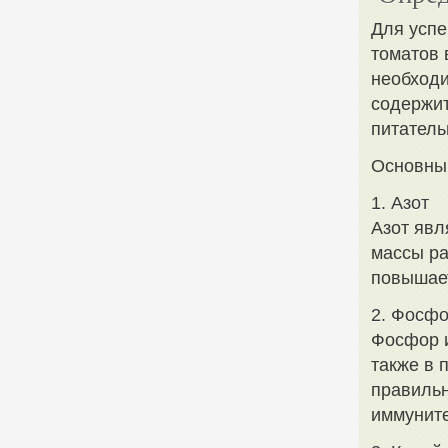
Для успе
томатов 
необход
содержит
питатель
Основны
1. Азот
Азот явл
массы ра
повышает
2. Фосф
Фосфор и
также в 
правильн
иммуните