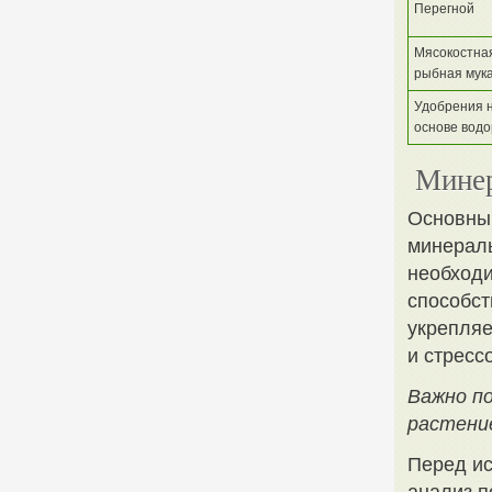
Перегной
Мясокостна
рыбная мук
Удобрения 
основе вод
Минер
Основны
минераль
необходи
способст
укрепляе
и стресс
Важно по
растение
Перед ис