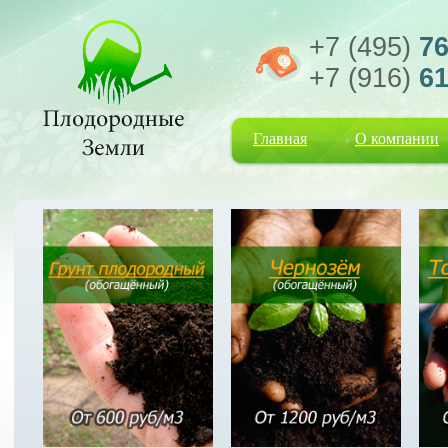
+7 (495)
76
+7 (916)
61
Главная
О компании