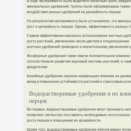
В ходе эксперимента было выделено несколько групп, каждая
минеральных удобрений. Группы были сформированы таким о
воздействия разных удобрений на урожайность перцев.
По результатам эксперимента было установлено, что минер
рост и урожайность перцев. Однако, эффективность разных т
Самым эффективным оказалось использование азотных удоб
росту растений, увеличению числа цветков и плодоношению. 
азотных удобрений приводило к значительному увеличению 
Фосфорные удобрения также имели положительное влияние 
способствовали развитию корневой системы растений, а так
вредителям.
Калийные удобрения оказали наименьшее влияние на урожайн
вклад в повышение устойчивости растений к стрессовым усло
Водорастворимые удобрения и их вли
перцев
Во-первых, водорастворимые удобрения могут проникать неп
позволяет им быстро поставлять необходимые питательные 
росту перцев и повышению их урожайности.
Кроме того, водорастворимые удобрения обеспечивают боле