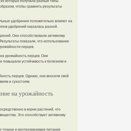
 из которых получала разные типы
бразом, чтобы сравнить результаты
альные удобрения положительно влияют на
ипов удобрений оказалась разной.
рений. Они способствовали активному
Результаты показали, что использование
урожайности перцев.
на урожайность перцев. Они
же повышали устойчивость к болезням и
ость перцев. Однако, они вносили свой
виям и сухостоям.
яние на урожайность
осредственно в корни растений, что
вещества. Это способствует активному
е точное и контролируемое питание