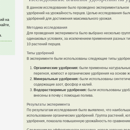
В данном исследовании было проведено экспериментальное 
удобрений на урожайность перцев. Целью исследования бы
удобрений для достижения максимального урожая.
ий на
найте,
Методика исследования
Для проведения эксперимента было выбрано несколько групп
а.
одинаковых условиях, за исключением применения разных ти
10 растений перцев.
Типы удобрений
В эксперименте были использованы следующие типы удобре
Органические удобрения:
были применены натуральные 
перегноя, компост и органические удобрения на основе ж
Минеральные удобрения:
были использованы синтетиче
содержащие азот, фосфор и калий.
Водорастворимые удобрения:
были использованы удобр
внесены в почву с помощью полива.
Результаты эксперимента
По результатам исследования было выявлено, что наибольш
использовании органических удобрений. Группа растений, к
удобрения, показала повышенную урожайность по сравнению 