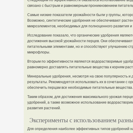
Следующим по эффективности оказалось использование вод
связано с быстрым и равномерным проникновением питатель
Самые низкие показатели урожайности были у группы, кото
Возможно, синтетические удобрения не обеспечивают расте
микроэлементов, необходимых для полноценного развития и 
Исследование показало, что органические удобрения являю
достижения высокой урожайности перцев. Они обеспечивают
питательными элементами, но и способствуют улучшению стр
микрофлоры.
Вторым по эффективности являются водорастворимые удобр
равномерно доставлять питательные вещества к корням раст
Минеральные удобрения, несмотря на свою популярность и д
результаты. Рекомендуется использовать их в сочетании с о
обеспечить перцам все необходимые питательные вещества.
Таким образом, для достижения максимального урожая перце
удобрений, а также возможное использование водорастворим
развития растений.
Эксперименты с использованием разн
Для определения наиболее эффективных типов удобрений н