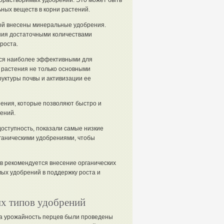
орастворимых удобрений. Это может быть
ных веществ в корни растений.
рой внесены минеральные удобрения.
ния достаточными количествами
роста.
тся наиболее эффективными для
 растения не только основными
уктуры почвы и активизации ее
ения, которые позволяют быстро и
ений.
оступность, показали самые низкие
рганическими удобрениями, чтобы
в рекомендуется внесение органических
ых удобрений в поддержку роста и
ых типов удобрений
а урожайность перцев были проведены