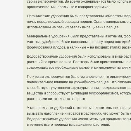
серии экспериментов. Во время экспериментов было использ
органические, минеральные и водорастворимые.
Органические удобрения были представлены компостом, пер
почву перед посадкой рассады перцев. Органоминеральные 
использованы на разных этапах выращивания перцев.
Минеральные удобрения были представлены азотными, фос
Азотные удобрения были нанесены на почву перед посадкой
формирования плодов, а калийные – на поздних этапах разв
Водорастворимые удобрения были использованы в виде раст
растений во время полива. Растворы были приготовлены на 
содержащих все необходимые макро- и микроэлементы для хо
По итогам экспериментов было установлено, что органическ
положительное влияние на урожайность перцев. Это связано 
способствуют улучшению структуры почвы, предоставляют 
вещества и способствуют активации микроорганизмов, котор
растениями питательных веществ.
У минеральных удобрений также есть положительное влияние
вызывать накопление нитратов в растениях, что может быть
Водорастворимые удобрения имеют меньшую продолжительно
в течение всего периода выращивания растений.