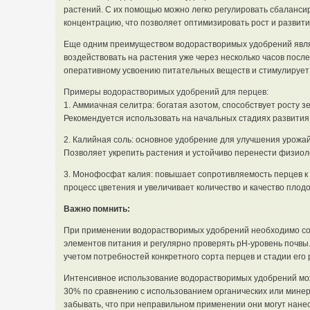
растений. С их помощью можно легко регулировать сбаланси
концентрацию, что позволяет оптимизировать рост и развити
Еще одним преимуществом водорастворимых удобрений явля
воздействовать на растения уже через несколько часов посл
оперативному усвоению питательных веществ и стимулирует 
Примеры водорастворимых удобрений для перцев:
1. Аммиачная селитра: богатая азотом, способствует росту 
Рекомендуется использовать на начальных стадиях развития
2. Калийная соль: основное удобрение для улучшения урожа
Позволяет укрепить растения и устойчиво перенести физиол
3. Монофосфат калия: повышает сопротивляемость перцев к
процесс цветения и увеличивает количество и качество плодо
Важно помнить:
При применении водорастворимых удобрений необходимо с
элементов питания и регулярно проверять pH-уровень почвы
учетом потребностей конкретного сорта перцев и стадии его 
Интенсивное использование водорастворимых удобрений мож
30% по сравнению с использованием органических или минер
забывать, что при неправильном применении они могут нане