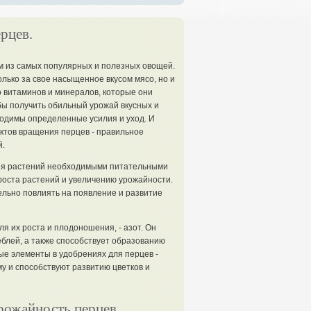
рцев.
 из самых популярных и полезных овощей.
лько за свое насыщенное вкусом мясо, но и
 витаминов и минералов, которые они
бы получить обильный урожай вкусных и
ходимы определенные усилия и уход. И
ктов вращения перцев - правильное
.
ия растений необходимыми питательными
роста растений и увеличению урожайности.
льно повлиять на появление и развитие
 их роста и плодоношения, - азот. Он
еблей, а также способствует образованию
ые элементы в удобрениях для перцев -
у и способствуют развитию цветков и
рожайность перцев