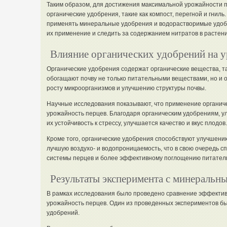
Таким образом, для достижения максимальной урожайности 
органические удобрения, такие как компост, перегной и гнил
применять минеральные удобрения и водорастворимые удоб
их применение и следить за содержанием нитратов в растени
Влияние органических удобрений на 
Органические удобрения содержат органические вещества, так
обогащают почву не только питательными веществами, но и 
росту микроорганизмов и улучшению структуры почвы.
Научные исследования показывают, что применение органич
урожайность перцев. Благодаря органическим удобрениям, 
их устойчивость к стрессу, улучшается качество и вкус плодов.
Кроме того, органические удобрения способствуют улучшению
лучшую воздухо- и водопроницаемость, что в свою очередь с
системы перцев и более эффективному поглощению питател
Результаты эксперимента с минеральн
В рамках исследования было проведено сравнение эффектив
урожайность перцев. Один из проведенных экспериментов 
удобрений.