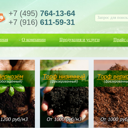
+7 (495)
764-13-64
+7 (916)
611-59-31
вная
О компании
Продукция и услуги
Прайс-