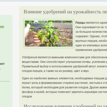
Влияние удобрений на урожайность пе
Перцы
являются одним
ими
Они оцениваются не то
за большое количество
содержат. Однако, что
крупных перцев, необ
один из ключевых аспе
применение удобрений
Удобрения
являются важными компонентами для обеспечен
веществами. Они способствуют улучшению почвы, усилению 
гают
Правильный выбор и использование удобрений могут значите
,
плодов перцев, а также на их размер, цвет и вкус.
Один из наиболее важных элементов, необходимых перцам для
играет роль в формировании стержня растения, листьев и ст
белка, который необходим для развития плодов. Другие важн
фосфор и калий, которые помогают укрепить корневую систем
плодов.
Исследование влияния удобрений на у