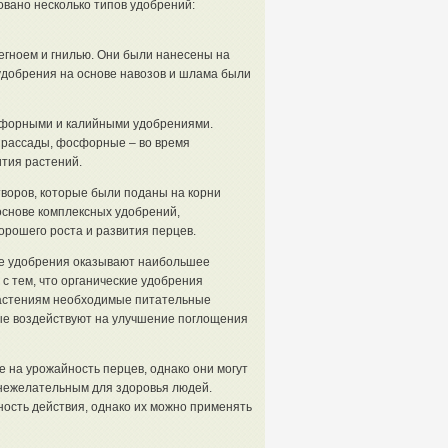
овано несколько типов удобрений:
егноем и гнилью. Они были нанесены на
удобрения на основе навозов и шлама были
форными и калийными удобрениями.
 рассады, фосфорные – во время
ития растений.
воров, которые были поданы на корни
основе комплексных удобрений,
рошего роста и развития перцев.
ие удобрения оказывают наибольшее
с тем, что органические удобрения
растениям необходимые питательные
ые воздействуют на улучшение поглощения
 на урожайность перцев, однако они могут
 нежелательным для здоровья людей.
сть действия, однако их можно применять