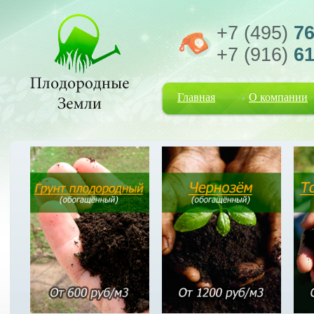
+7 (495)
76
+7 (916)
61
Главная
О компании