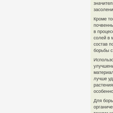
значител
засолени
Кроме то
почвенны
в процес
солей в 
состав п
борьбы с
Использо
улучшени
материал
лучше уд
растения
особенно
Для борь
органиче