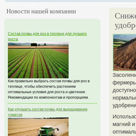
Новости нашей компании
Сниже
удобр
Состав почвы для роз в теплице для лучшего
роста
Засолени
Как правильно выбрать состав почвы для роз в
фермеры 
теплице, чтобы обеспечить растениям
доступно
оптимальные условия для роста и цветения.
нормаль
Рекомендации по компонентам и пропорциям.
удобрени
Как улучшить состав почвы для выращивания
томатов
Использо
магний и
оптималь