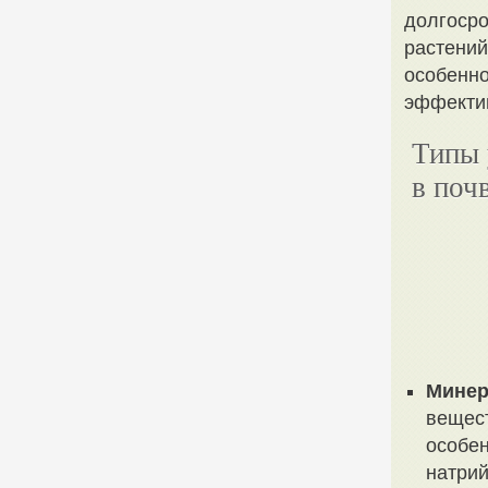
долгосро
растений
особенно
эффекти
Типы 
в поч
Минер
вещест
особен
натрий