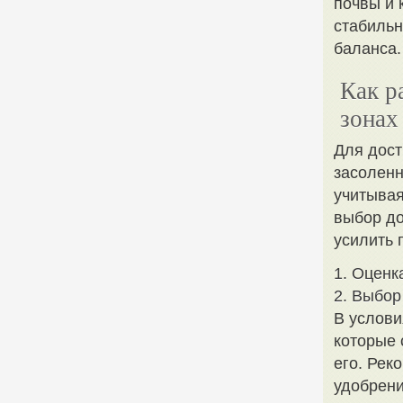
почвы и 
стабильн
баланса.
Как р
зонах
Для дост
засоленн
учитывая
выбор до
усилить 
1. Оценк
2. Выбор
В услови
которые 
его. Рек
удобрени