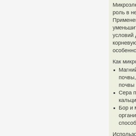
Микроэле
роль в н
Применен
уменьшит
условий 
корневую
особенно
Как микр
Магни
почвы,
почвы 
Сера п
кальци
Бор и 
органи
спосо
Использо