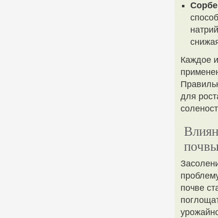
Сорбе
способ
натрий
снижая
Каждое и
применен
Правильн
для рост
соленост
Влиян
почвы
Засолени
проблему
почве ст
поглощат
урожайно