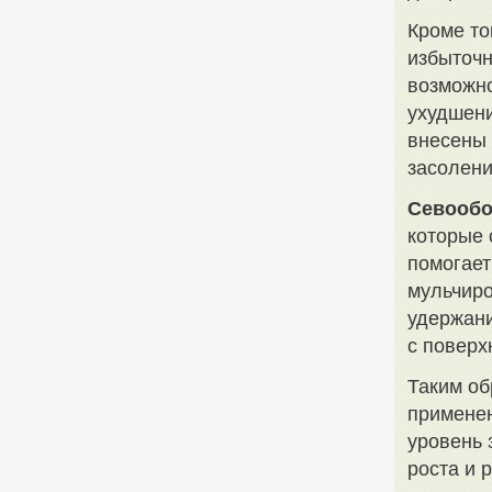
Кроме то
избыточн
возможно
ухудшени
внесены 
засолени
Севообо
которые 
помогает
мульчиро
удержани
с поверх
Таким об
применен
уровень 
роста и 