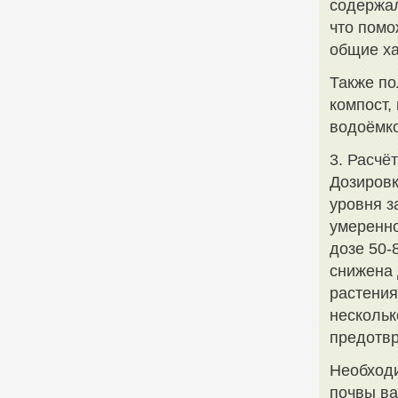
содержал
что помо
общие ха
Также по
компост,
водоёмко
3. Расчё
Дозировк
уровня з
умеренно
дозе 50-
снижена 
растения
нескольк
предотвр
Необходи
почвы ва