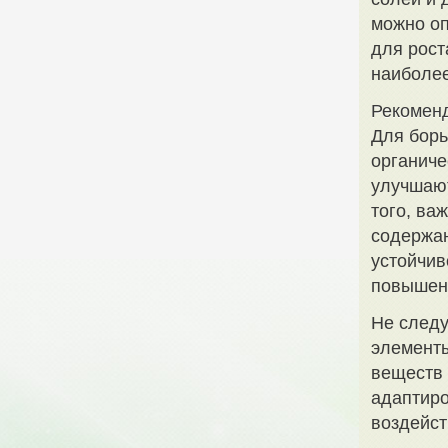
можно оп
для рост
наиболее
Рекоменд
Для борь
органиче
улучшают
того, ва
содержан
устойчив
повышен
Не следу
элементы
веществ 
адаптиро
воздейст