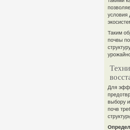
такими к
позволяе
условия 
экосисте
Таким об
почвы по
структур
урожайно
Техни
восст
Для эффе
предотвр
выбору и
почв тре
структур
Определ