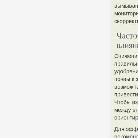
вымывани
монитори
скоррект
Часто
влиян
Снижение
правильн
удобрени
почвы к 
возможна
привести
Чтобы из
между вн
ориентир
Для эфф
рекоменд