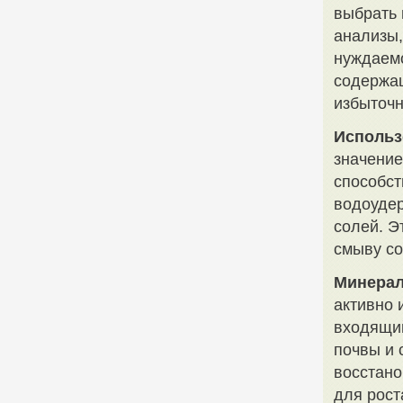
выбрать 
анализы,
нуждаемо
содержащ
избыточн
Использ
значение
способст
водоуде
солей. Э
смыву со
Минерал
активно 
входящий
почвы и 
восстано
для рост