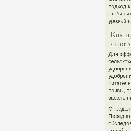
подход к
стабильн
урожайно
Как п
агрот
Для эффе
сельскох
удобрени
удобрени
питатель
почвы, 
засоленн
Определе
Перед вн
обследов
солей и 