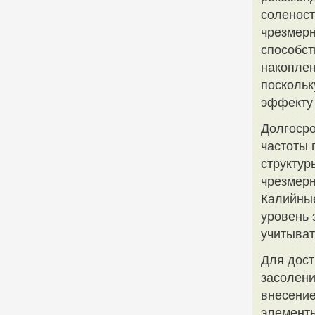
соленост
чрезмерн
способст
накоплен
поскольк
эффекту 
Долгосро
частоты 
структур
чрезмерн
Калийны
уровень 
учитыват
Для дост
засолени
внесение
элементы