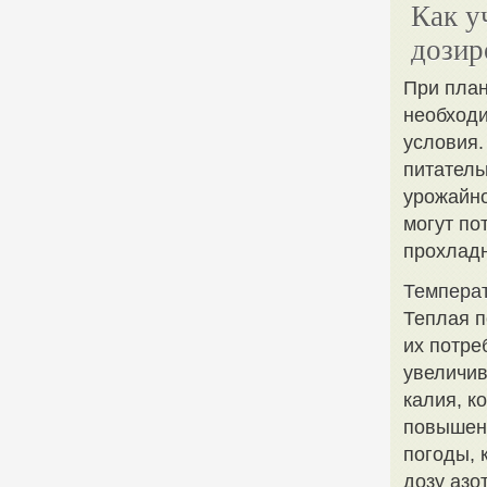
Как у
дозир
При пла
необходи
условия.
питатель
урожайно
могут по
прохладн
Температ
Теплая п
их потре
увеличив
калия, к
повышени
погоды, 
дозу азо