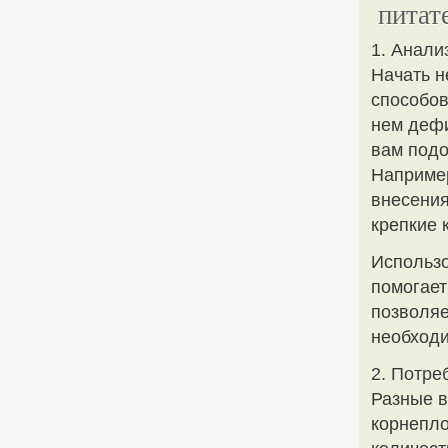
питат
1. Анали
Начать н
способов
нем дефи
вам подо
Например
внесения
крепкие 
Использ
помогает
позволяе
необход
2. Потре
Разные в
корнепло