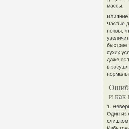
массы.
Влияние 
Частые д
почвы, ч
увеличит
быстрее 
сухих ус
даже есл
в засушл
нормальн
Ошибк
и как
1. Невер
Один из 
слишком 
Избыточн