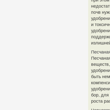
при этом
недостат
почв нуж
удобрени
и токсич
удобрени
поддержи
излишней
Песчана
Песчаная
веществ,
удобрени
быть нем
компенси
удобрени
бор, для
роста ра