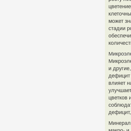
цветение
клеточны
может зн
стадии р
обеспечи
количест
Микроэл
Микроэле
и другие
дефицит 
влияет н
улучшает
цветков 
соблюдат
дефицит,
Минерал
макро- и