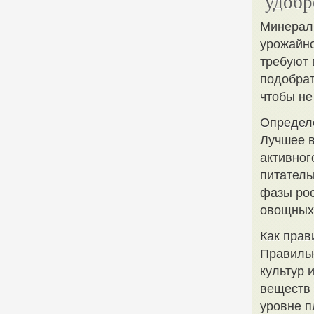
удобр
Минерал
урожайно
требуют 
подобрат
чтобы не
Определ
Лучшее в
активног
питатель
фазы рос
овощных 
Как прав
Правильн
культур 
веществ 
уровне п