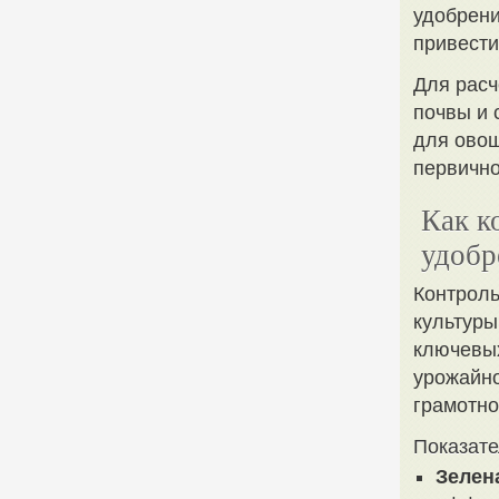
удобрени
привести
Для расч
почвы и 
для овощ
первично
Как к
удобр
Контроль
культуры
ключевых
урожайно
грамотно
Показате
Зелен