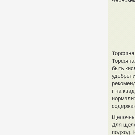
Чернозе
Торфяна
Торфяная
быть кис
удобрени
рекоменд
г на ква
нормализ
содержан
Щелочны
Для щело
подход. 