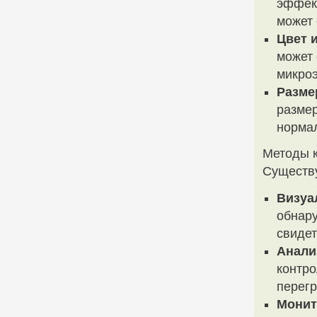
эффект
может 
Цвет и
может 
микро
Разме
размер
норма
Методы к
Существу
Визуа
обнару
свидет
Анали
контро
перегр
Монит