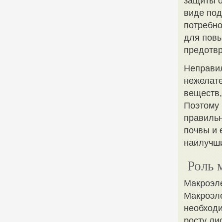
защиты о
виде под
потребно
для повы
предотвр
Неправил
нежелате
веществ,
Поэтому 
правильн
почвы и 
наилучши
Роль 
Макроэл
Макроэле
необходи
росту ли