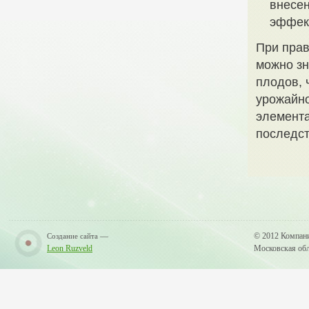
внесен
эффек
При пра
можно зн
плодов, 
урожайн
элемента
последст
—
© 2012 Компан
Создание сайта
Leon Ruzveld
Московская обла