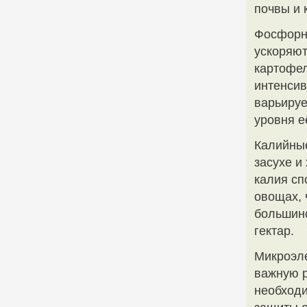
почвы и 
Фосфорны
ускоряют
картофел
интенси
варьируе
уровня е
Калийные
засухе и
калия сп
овощах, 
большинс
гектар.
Микроэле
важную р
необходи