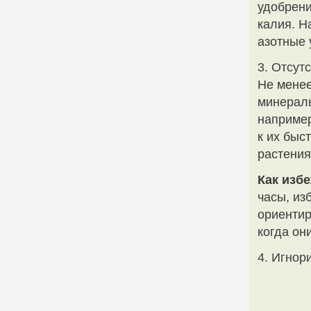
удобрени
калия. Н
азотные 
3. Отсут
Не мене
минераль
например
к их быс
растения
Как избе
часы, из
ориентир
когда он
4. Игнор