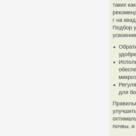
таких ка
рекоменд
г на ква
Подбор у
усвоение
Обрати
удобре
Испол
обеспе
микро
Регуля
для бо
Правильн
улучшить
оптималь
почвы, и