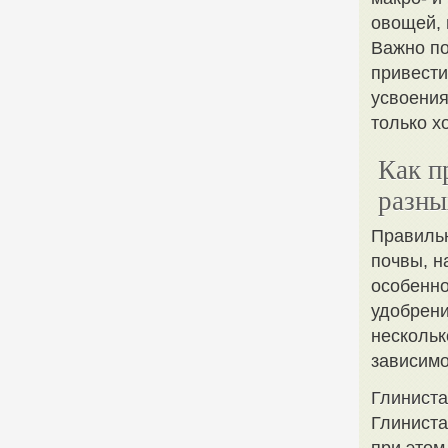
овощей, 
Важно по
привести
усвоения
только х
Как п
разны
Правильн
почвы, н
особенно
удобрени
нескольк
зависимо
Глиниста
Глиниста