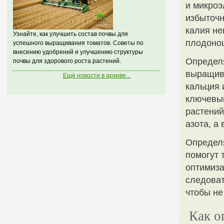
и микроэ
избыточн
калия не
Узнайте, как улучшить состав почвы для
плодоно
успешного выращивания томатов. Советы по
внесению удобрений и улучшению структуры
Определя
почвы для здорового роста растений.
выращива
Ещё новости в архиве...
кальция 
ключевым
растений
азота, а
Определя
помогут 
оптимиза
следоват
чтобы не
Как о