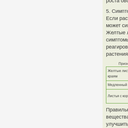
роста ов
5. Симп
Если рас
может си
Желтые л
симптомы
реагиров
растения
Приз
Желтые лист
краям
Медленный 
Листья с ко
Правильн
вещества
улучшить