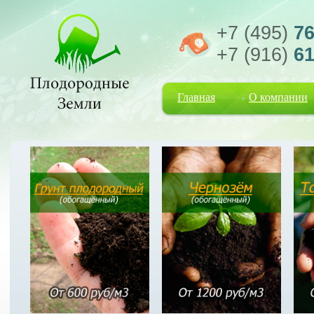
+7 (495)
76
+7 (916)
61
Главная
О компании