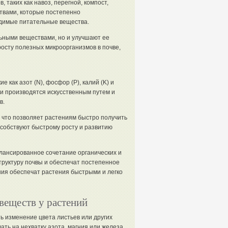
 таких как навоз, перегной, компост,
ствами, которые постепенно
димые питательные вещества.
ьными веществами, но и улучшают ее
осту полезных микроорганизмов в почве,
как азот (N), фосфор (P), калий (K) и
и производятся искусственным путем и
в.
что позволяет растениям быстро получить
особствуют быстрому росту и развитию
лансированное сочетание органических и
руктуру почвы и обеспечат постепенное
ия обеспечат растения быстрыми и легко
веществ у растений
 изменение цвета листьев или других
ть на нехватку азота, магния или железа.