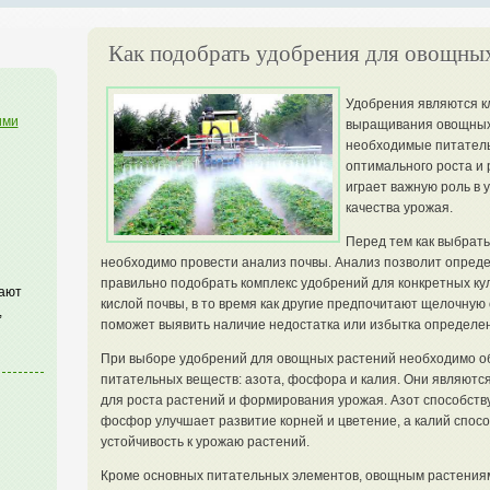
Как подобрать удобрения для овощных
Удобрения являются к
ими
выращивания овощных
необходимые питатель
оптимального роста и
играет важную роль в
качества урожая.
Перед тем как выбрат
необходимо провести анализ почвы. Анализ позволит определ
правильно подобрать комплекс удобрений для конкретных ку
гают
кислой почвы, в то время как другие предпочитают щелочную
,
поможет выявить наличие недостатка или избытка определен
При выборе удобрений для овощных растений необходимо о
питательных веществ: азота, фосфора и калия. Они являют
для роста растений и формирования урожая. Азот способств
фосфор улучшает развитие корней и цветение, а калий спос
устойчивость к урожаю растений.
Кроме основных питательных элементов, овощным растениям