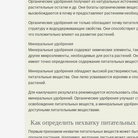
Органические удобрения получают из натуральных источников,
растительные остатки и др. Они богаты органическими веще
высвобождаются в почву и предоставляют растениям необхо
Органические удобрения не только обогащают почву питател
структуру и водоудерживающие свойства. Они способствуют р
что положительно влияет на развитие растений.
Минеральные удобрения
Минеральные удобрения содержат химические элементы, такие 
другие микроэлементы, необходимые для роста растений. Он
имеют точно определенное содержание питательных вещест
Минеральные удобрения обладают высокой растворимостью, 
питательные вещества. Они легко усваиваются корнями и сп
растений.
Для наилучшего результата рекомендуется использовать сба
минеральных удобрений. Органические удобрения улучшат ст
освобождение питательных веществ, а минеральные удобрен
доступными питательными веществами.
Как определить нехватку питательных 
Первым признаком нехватки питательных веществ может быть
органов растения. Например, желтение листьев может указыва