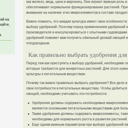
как железо, медь, цинк и марганец. Они играют важную роль 
обеспечивают нормальное функционирование растений. При
внимание на наличие этих микроэлементов в составе продукт
ий на
Важно помнить, что каждая культура имеет свои особенности
найте,
выбору удобрений. Поэтому перед применением удобрений 
производителя и консультироваться с опытными садоводами
а.
удобрений поможет вам получить обильный урожай овощей и
плодородным.
Как правильно выбрать удобрения для
Перед тем как приступить к выбору удобрений, необходимо 
которые требуются для конкретных растений. Для этого нуж
культуры к питательным веществам.
Почему так важно правильно выбрать удобрения? Все дело в 
свои потребности в питательных веществах. Чтобы добиться
овощей, необходимо учитывать эти потребности.
Удобрения должны содержать необходимые макроэлементы,
являются основными питательными веществами для боль
Также удобрения должны содержать микроэлементы, такие 
необходимы для нормального роста и развития растений.
Еще одним важным параметром при выборе удобрений явл