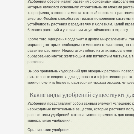
Удобрения обеспечивают растения с основными макроэлемент
которые являются основными строительными блоками растен
хлорофилла, важного пигмента, который позволяет растениям
энергию. Фосфор способствует развитию корневой системы и 
устойчивость растения к вредителям и болезням. Калий играе
баланса растений и увеличении их устойчивости к стрессу.
Кроме того, удобрения содержат и другие микроэлементы, таки
марганец, которые необходимы в меньших количествах, но та
развития растений. Недостаток любого из этих микроэлемен
образованию клеток, желтеющим или пятнистым листьям, а 
растения.
Выбор правильных удобрений для овощных растений позвол
питательные вещества для здорового и эффективного роста
можно получить более плодотворный урожай овощей, лучшее 
Какие виды удобрений существуют дл
Удобрения представляют собой важный элемент успешного р
необходимые питательные вещества, которые растения полу
разные типы удобрений, которые можно применять для овощн
минеральные удобрения.
Органические удобрения