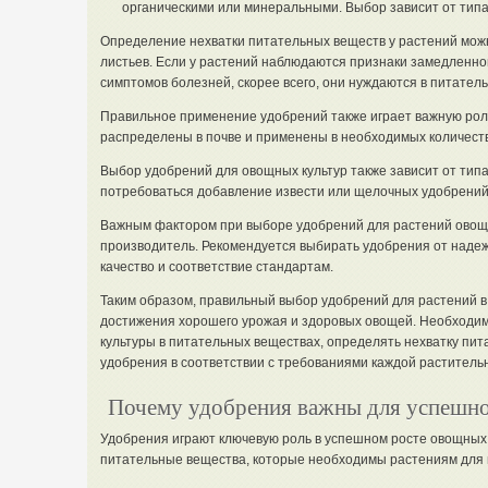
органическими или минеральными. Выбор зависит от типа
Определение нехватки питательных веществ у растений мож
листьев. Если у растений наблюдаются признаки замедленног
симптомов болезней, скорее всего, они нуждаются в питател
Правильное применение удобрений также играет важную рол
распределены в почве и применены в необходимых количеств
Выбор удобрений для овощных культур также зависит от типа
потребоваться добавление извести или щелочных удобрений
Важным фактором при выборе удобрений для растений овощно
производитель. Рекомендуется выбирать удобрения от наде
качество и соответствие стандартам.
Таким образом, правильный выбор удобрений для растений 
достижения хорошего урожая и здоровых овощей. Необходим
культуры в питательных веществах, определять нехватку пи
удобрения в соответствии с требованиями каждой растительн
Почему удобрения важны для успешно
Удобрения играют ключевую роль в успешном росте овощных
питательные вещества, которые необходимы растениям для п