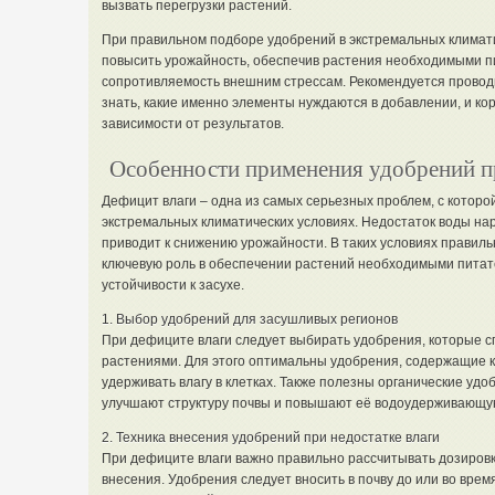
вызвать перегрузки растений.
При правильном подборе удобрений в экстремальных климат
повысить урожайность, обеспечив растения необходимыми п
сопротивляемость внешним стрессам. Рекомендуется проводи
знать, какие именно элементы нуждаются в добавлении, и ко
зависимости от результатов.
Особенности применения удобрений п
Дефицит влаги – одна из самых серьезных проблем, с которой
экстремальных климатических условиях. Недостаток воды на
приводит к снижению урожайности. В таких условиях правил
ключевую роль в обеспечении растений необходимыми пита
устойчивости к засухе.
1. Выбор удобрений для засушливых регионов
При дефиците влаги следует выбирать удобрения, которые 
растениями. Для этого оптимальны удобрения, содержащие к
удерживать влагу в клетках. Также полезны органические удоб
улучшают структуру почвы и повышают её водоудерживающу
2. Техника внесения удобрений при недостатке влаги
При дефиците влаги важно правильно рассчитывать дозировк
внесения. Удобрения следует вносить в почву до или во врем