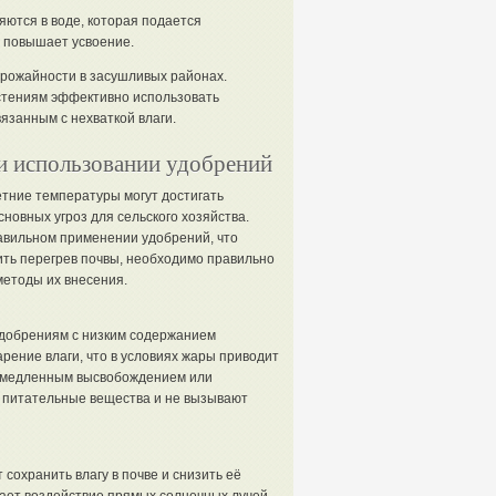
ются в воде, которая подается
и повышает усвоение.
урожайности в засушливых районах.
стениям эффективно использовать
вязанным с нехваткой влаги.
ри использовании удобрений
етние температуры могут достигать
сновных угроз для сельского хозяйства.
авильном применении удобрений, что
ть перегрев почвы, необходимо правильно
етоды их внесения.
удобрениям с низким содержанием
рение влаги, что в условиях жары приводит
 с медленным высвобождением или
 питательные вещества и не вызывают
сохранить влагу в почве и снизить её