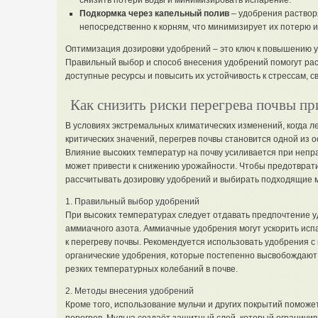
снизить потери воды и минимизировать испарение.
Подкормка через капельный полив
– удобрения растворя
непосредственно к корням, что минимизирует их потерю 
Оптимизация дозировки удобрений – это ключ к повышению 
Правильный выбор и способ внесения удобрений помогут ра
доступные ресурсы и повысить их устойчивость к стрессам, с
Как снизить риски перегрева почвы п
В условиях экстремальных климатических изменений, когда л
критических значений, перегрев почвы становится одной из о
Влияние высоких температур на почву усиливается при непр
может привести к снижению урожайности. Чтобы предотврати
рассчитывать дозировку удобрений и выбирать подходящие м
1. Правильный выбор удобрений
При высоких температурах следует отдавать предпочтение 
аммиачного азота. Аммиачные удобрения могут ускорить испа
к перегреву почвы. Рекомендуется использовать удобрения
органические удобрения, которые постепенно высвобождают
резких температурных колебаний в почве.
2. Методы внесения удобрений
Кроме того, использование мульчи и других покрытий поможет 