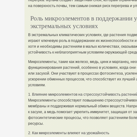
перегрев. Мульча создаёт защитный слой, который ограничи
на поверхность почвы, тем самым снижая риск перегрева и у
Роль микроэлементов в поддержании у
экстремальных условиях
В экстремальных климатических условиях, где растения под
играют ключевую роль в поддержании их жизнеспособности и
хотя и необходимы растениям в малых количествах, оказыва
устойчивость к неблагоприятным условиям окружающей сред
Микроэлементы, такие как железо, медь, цинк и марганец, н
функционирования растений, особенно в условиях, когда они
или засухой. Они участвуют в процессах фотосинтеза, усиле
ускорении обменных процессов, что способствует их лучшей
условиям.
1. Влияние микроэлементов на стрессоустойчивость растени
Микроэлементы способствуют повышению стрессоустойчивост
мембраны и поддерживая нормальный обмен веществ. Наприм
к засухе, а медь помогает укрепить иммунитет, защищая от з
фотосинтетические процессы, что позволяет растениям бол
ресурсы.
2. Как микроэлементы влияют на урожайность