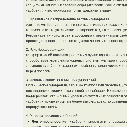
специфики культуры и степени дефицита влаги. Важно следи
удобрений и возможностью почвы удерживать влагу.
1. Правильное распределение азотных удобрений
Азотные удобрения должны вноситься в меньших дозах в усл
количество азота увеличивает испарение воды и способству
Рекомендуется использовать удобрения с медленным высвоб
происходило постепенно, не создавая дополнительного стресс
2. Роль фосфора и калия
Фосфор и калий помогают растениям лучше адаптироваться 
способствуют укреплению корневой системы, улучшая способ
засушливых районах дозировку фосфора и калия можно увели
перед посевом.
3. Использование органических удобрений
Органические удобрения, такие как компост или перегной, ул
повышению ее водоудерживающей способности. Их применен
поддерживать стабильный уровень питательных веществ и о
удобрения можно вносить в более высоких дозах по сравнени
перегружают почву.
4. Методы внесения удобрений
Ленточное внесение
– удобрения вносятся в непосредств