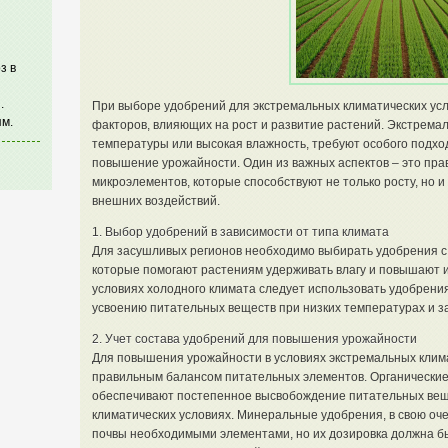
з в
.
При выборе удобрений для экстремальных климатических усл
м.
факторов, влияющих на рост и развитие растений. Экстремаль
температуры или высокая влажность, требуют особого подхо
повышение урожайности. Один из важных аспектов – это пра
микроэлементов, которые способствуют не только росту, но 
внешних воздействий.
1. Выбор удобрений в зависимости от типа климата
Для засушливых регионов необходимо выбирать удобрения с
которые помогают растениям удерживать влагу и повышают их
условиях холодного климата следует использовать удобрени
усвоению питательных веществ при низких температурах и 
2. Учет состава удобрений для повышения урожайности
Для повышения урожайности в условиях экстремальных клим
правильным балансом питательных элементов. Органические у
обеспечивают постепенное высвобождение питательных веще
климатических условиях. Минеральные удобрения, в свою оч
почвы необходимыми элементами, но их дозировка должна бы