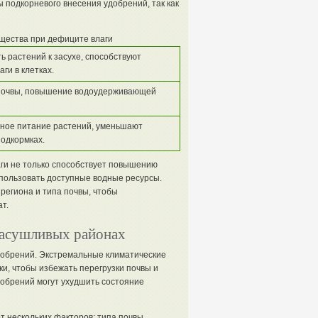
 подкорневого внесения удобрений, так как
ества при дефиците влаги
 растений к засухе, способствуют
ги в клетках.
почвы, повышение водоудерживающей
ное питание растений, уменьшают
подкормках.
ги не только способствует повышению
пользовать доступные водные ресурсы.
региона и типа почвы, чтобы
т.
засушливых районах
добрений. Экстремальные климатические
ки, чтобы избежать перегрузки почвы и
обрений могут ухудшить состояние
т нескольких факторов: типа почвы,