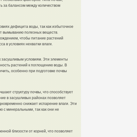
ть за балансом между количеством
овиях дефицита воды, так как избыточное
ет вымыванию полезных веществ.
ождением, чтобы питание растений
а в условиях нехватки влаги.
к засушливым условиям. Эти элементы
ность растений к поглощению воды. В
чить, особенно при подготовке почвы
учшают структуру почвы, что способствует
ие в засушливых районах позволяет
дновременно снижает испарение влаги. Эти
ю с минеральными, так как они не
енной близости от корней, что позволяет