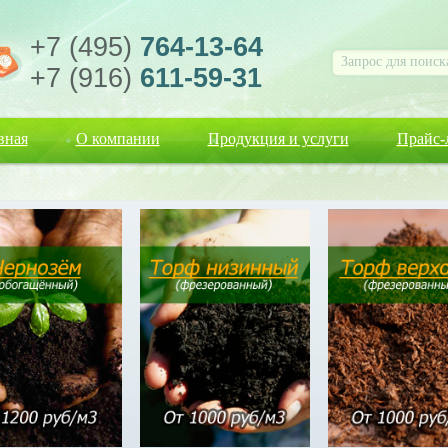
+7 (495)
764-13-64
+7 (916)
611-59-31
вная
О компании
Продукция и услуги
Прайс-