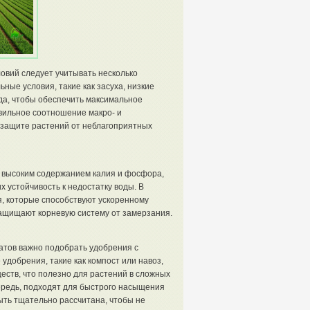
овий следует учитывать несколько
ные условия, такие как засуха, низкие
да, чтобы обеспечить максимальное
вильное соотношение макро- и
и защите растений от неблагоприятных
 высоким содержанием калия и фосфора,
 устойчивость к недостатку воды. В
я, которые способствуют ускоренному
защищают корневую систему от замерзания.
атов важно подобрать удобрения с
добрения, такие как компост или навоз,
ств, что полезно для растений в сложных
ередь, подходят для быстрого насыщения
ть тщательно рассчитана, чтобы не