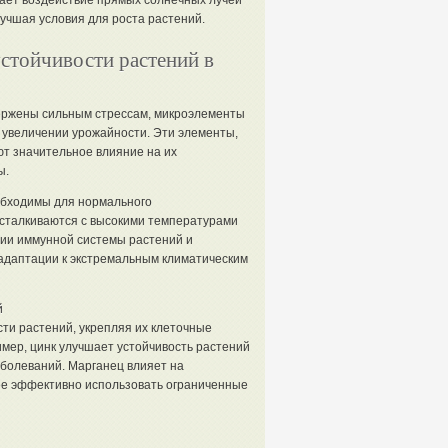
вает воздействие прямых солнечных лучей
лучшая условия для роста растений.
стойчивости растений в
вержены сильным стрессам, микроэлементы
 увеличении урожайности. Эти элементы,
ют значительное влияние на их
ы.
еобходимы для нормального
 сталкиваются с высокими температурами
нии иммунной системы растений и
 адаптации к экстремальным климатическим
й
и растений, укрепляя их клеточные
ер, цинк улучшает устойчивость растений
аболеваний. Марганец влияет на
ее эффективно использовать ограниченные