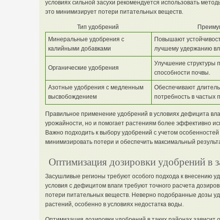
условиях сильной засухи рекомендуется использовать методы
это минимизирует потери питательных веществ.
Тип удобрений
Преимущ
Минеральные удобрения с
Повышают устойчивость
калийными добавками
лучшему удержанию вла
Улучшение структуры 
Органические удобрения
способности почвы.
Азотные удобрения с медленным
Обеспечивают длитель
высвобождением
потребность в частых 
Правильное применение удобрений в условиях дефицита вла
урожайности, но и помогает растениям более эффективно ис
Важно подходить к выбору удобрений с учетом особенностей 
минимизировать потери и обеспечить максимальный результа
Оптимизация дозировки удобрений в 
Засушливые регионы требуют особого подхода к внесению у
условия с дефицитом влаги требуют точного расчета дозиров
потери питательных веществ. Неверно подобранные дозы уд
растений, особенно в условиях недостатка воды.
Оптимизация дозировки удобрений в таких районах зависит о