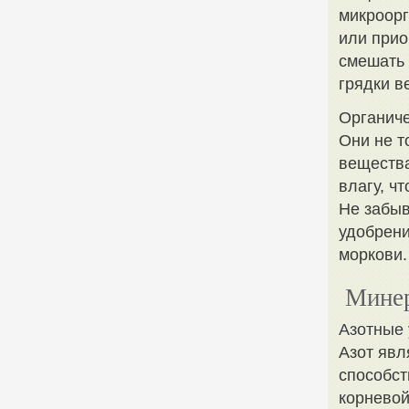
микроорг
или прио
смешать 
грядки в
Органиче
Они не т
вещества
влагу, ч
Не забыв
удобрени
моркови.
Минер
Азотные
Азот явл
способст
корневой