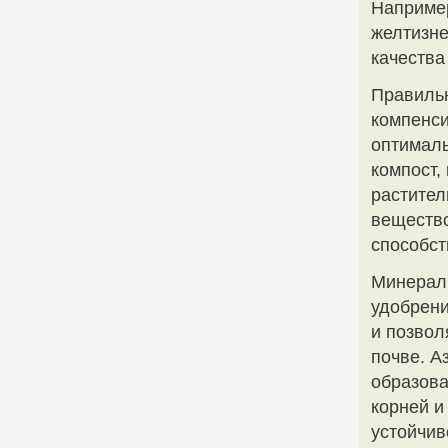
Например
желтизне
качества
Правильн
компенси
оптималь
компост,
растител
вещество
способст
Минераль
удобрен
и позвол
почве. А
образова
корней и
устойчив