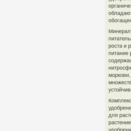
органиче
обладают
обогащен
Минераль
питатель
роста и 
питание 
содержащ
нитросфе
моркови
множест
устойчив
Комплекс
удобрени
для раст
растение
удобрени