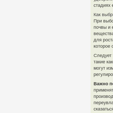
стадиях 
Как выбр
При выбо
почвы и 
веществ
для рост
которое 
Следует 
такие ка
могут из
регулиро
Важно п
применят
производ
переувла
сказатьс