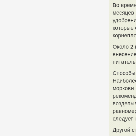
Во время
месяцев 
удобрен
которые 
корнепло
Около 2 
внесение
питатель
Способы
Наиболе
моркови 
рекоменд
возделыв
равномер
следует 
Другой с