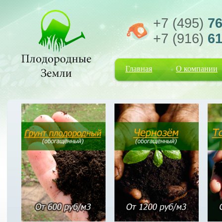
+7 (495)
76
+7 (916)
61
Главная
О компании