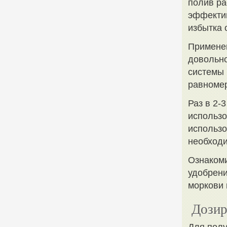
полив ра
эффектив
избытка 
Применен
довольно
системы 
равномер
Раз в 2-
использо
использо
необходи
Ознакоми
удобрени
моркови 
Дозир