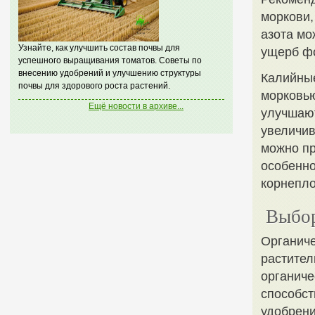
моркови,
азота мо
Узнайте, как улучшить состав почвы для
ущерб ф
успешного выращивания томатов. Советы по
внесению удобрений и улучшению структуры
Калийные
почвы для здорового роста растений.
морковью
Ещё новости в архиве...
улучшают
увеличив
можно пр
особенно
корнепло
Выбор
Органиче
растител
органич
способст
удобрени