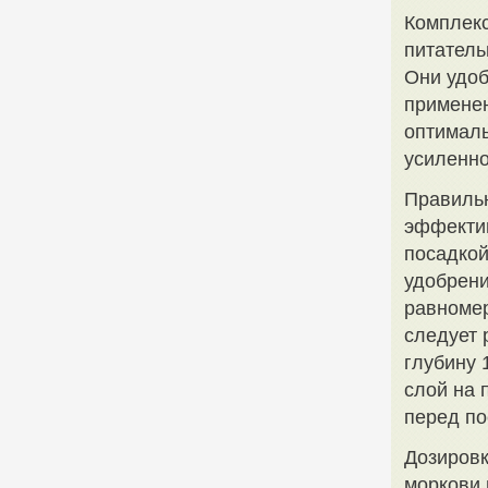
Комплекс
питатель
Они удоб
применен
оптималь
усиленно
Правильн
эффектив
посадкой
удобрени
равноме
следует 
глубину 
слой на 
перед по
Дозировк
моркови 