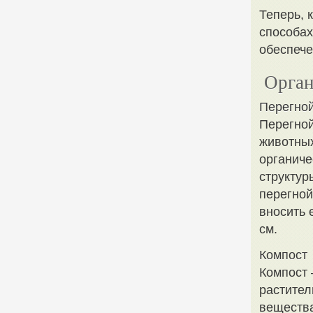
Теперь, 
способах
обеспече
Орган
Перегно
Перегной
животных
органиче
структур
перегной
вносить е
см.
Компост
Компост 
растител
вещества