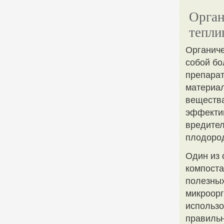
Орган
тепли
Органиче
собой бо
препарат
материал
вещества
эффектив
вредител
плодоро
Один из 
компоста
полезных
микроорг
использо
правильн