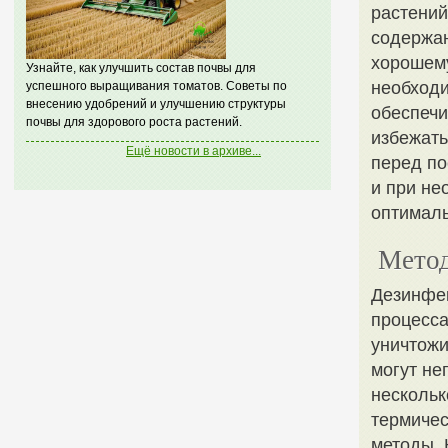
растений
содержан
хорошему
Узнайте, как улучшить состав почвы для
необходи
успешного выращивания томатов. Советы по
внесению удобрений и улучшению структуры
обеспечи
почвы для здорового роста растений.
избежать
Ещё новости в архиве...
перед по
и при не
оптималь
Метод
Дезинфек
процесса
уничтожи
могут не
нескольк
термичес
методы. 