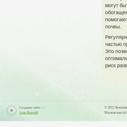
могут бы
обогащен
помогают
почвы.
Регулярн
частью п
Это позв
оптималь
риск раз
—
© 2012 Компан
Создание сайта
Leon Ruzveld
Московская обла