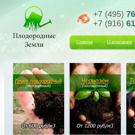
+7 (495)
76
+7 (916)
61
Главная
О компании