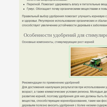
Перегной. Помогает удерживать влагу и питательные вещ
Гумус. Обогащает почву органическими веществами и пов
Правильный выбор удобрения помогает улучшить корневую си
и здоровье. Регулярное использование органических и сбал
способствует увеличению устойчивости деревьев к заболева
Особенности удобрений для стимулиро
Основные компоненты, стимулирующие рост корней
Рекомендации по применению удобрений
Для достижения наилучших результатов при использовании у
возраст, а также климатические условия региона. Молодые д
развитию корней, поэтому удобрения для них должны быть 
вещества, способствующие корнеобразованию, такие как фо
деревьям полезно вносить удобрения с более низким содержа