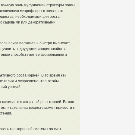
т важную роль в улучшении структуры почвы
увеличению микрофлоры в почве, что
вещества, необходимыми для роста
 с садовыми или декоративными
если почва песчаная и быстро высыхает,
 улучшить водоудерживающие свойства
оторые способствуют её аэрированию и
ивного роста корней. В то время как
е калия и микроэлементов, чтобы
оший урожай.
а начинается активный рост корней. Важно
ыток питательных веществ может привести к
стения.
развитие корневой системы за счет