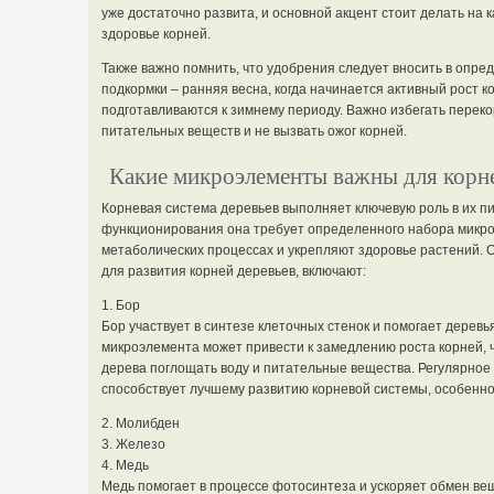
уже достаточно развита, и основной акцент стоит делать н
здоровье корней.
Также важно помнить, что удобрения следует вносить в опр
подкормки – ранняя весна, когда начинается активный рост ко
подготавливаются к зимнему периоду. Важно избегать перек
питательных веществ и не вызвать ожог корней.
Какие микроэлементы важны для корне
Корневая система деревьев выполняет ключевую роль в их пи
функционирования она требует определенного набора микроэ
метаболических процессах и укрепляют здоровье растений.
для развития корней деревьев, включают:
1. Бор
Бор участвует в синтезе клеточных стенок и помогает деревь
микроэлемента может привести к замедлению роста корней, ч
дерева поглощать воду и питательные вещества. Регулярное
способствует лучшему развитию корневой системы, особенно 
2. Молибден
3. Железо
4. Медь
Медь помогает в процессе фотосинтеза и ускоряет обмен вещ