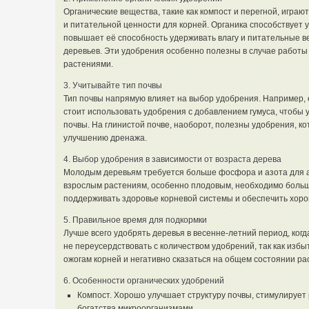
Органические вещества, такие как компост и перегной, играю
и питательной ценности для корней. Органика способствует 
повышает её способность удерживать влагу и питательные 
деревьев. Эти удобрения особенно полезны в случае работы
растениями.
3. Учитывайте тип почвы
Тип почвы напрямую влияет на выбор удобрения. Например, 
стоит использовать удобрения с добавлением гумуса, чтобы
почвы. На глинистой почве, наоборот, полезны удобрения, к
улучшению дренажа.
4. Выбор удобрения в зависимости от возраста дерева
Молодым деревьям требуется больше фосфора и азота для акт
взрослым растениям, особенно плодовым, необходимо больш
поддерживать здоровье корневой системы и обеспечить хор
5. Правильное время для подкормки
Лучше всего удобрять деревья в весенне-летний период, когд
не переусердствовать с количеством удобрений, так как изб
ожогам корней и негативно сказаться на общем состоянии ра
6. Особенности органических удобрений
Компост. Хорошо улучшает структуру почвы, стимулирует 
богатства микроорганизмами.