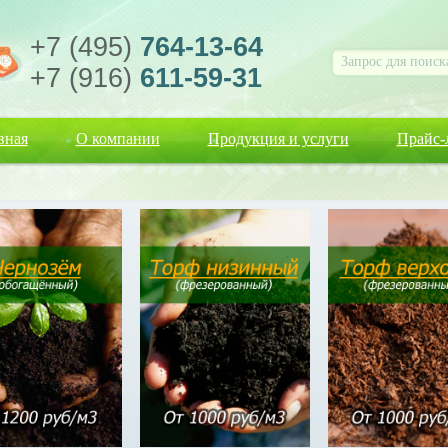
+7 (495)
764-13-64
+7 (916)
611-59-31
вная
О компании
Продукция и услуги
Прайс-