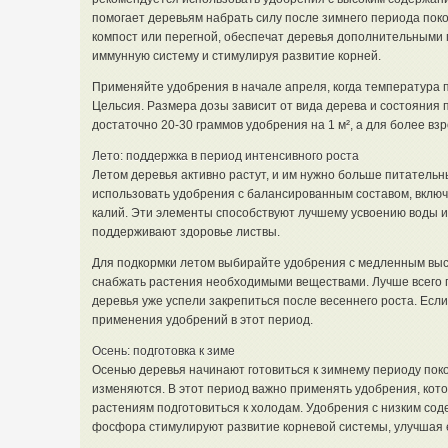
помогает деревьям набрать силу после зимнего периода покоя
компост или перегной, обеспечат деревья дополнительными
иммунную систему и стимулируя развитие корней.
Применяйте удобрения в начале апреля, когда температура п
Цельсия. Размера дозы зависит от вида дерева и состояния
достаточно 20-30 граммов удобрения на 1 м², а для более взр
Лето: поддержка в период интенсивного роста
Летом деревья активно растут, и им нужно больше питательн
использовать удобрения с балансированным составом, включ
калий. Эти элементы способствуют лучшему усвоению воды и
поддерживают здоровье листвы.
Для подкормки летом выбирайте удобрения с медленным выс
снабжать растения необходимыми веществами. Лучше всего п
деревья уже успели закрепиться после весеннего роста. Если
применения удобрений в этот период.
Осень: подготовка к зиме
Осенью деревья начинают готовиться к зимнему периоду поко
изменяются. В этот период важно применять удобрения, кот
растениям подготовиться к холодам. Удобрения с низким сод
фосфора стимулируют развитие корневой системы, улучшая е