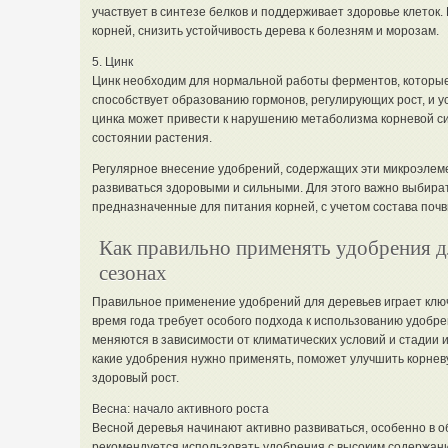
участвует в синтезе белков и поддерживает здоровье клеток
корней, снизить устойчивость дерева к болезням и морозам.
5. Цинк
Цинк необходим для нормальной работы ферментов, которые 
способствует образованию гормонов, регулирующих рост, и у
цинка может привести к нарушению метаболизма корневой с
состоянии растения.
Регулярное внесение удобрений, содержащих эти микроэлеме
развиваться здоровыми и сильными. Для этого важно выбира
предназначенные для питания корней, с учетом состава почв
Как правильно применять удобрения д
сезонах
Правильное применение удобрений для деревьев играет ключе
время года требует особого подхода к использованию удобре
меняются в зависимости от климатических условий и стадии их
какие удобрения нужно применять, поможет улучшить корневу
здоровый рост.
Весна: начало активного роста
Весной деревья начинают активно развиваться, особенно в о
рекомендуется использовать удобрения с высоким содержани