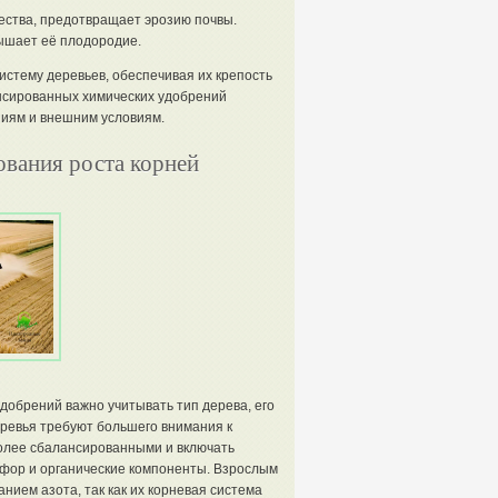
ества, предотвращает эрозию почвы.
ышает её плодородие.
стему деревьев, обеспечивая их крепость
ансированных химических удобрений
ниям и внешним условиям.
вания роста корней
добрений важно учитывать тип дерева, его
еревья требуют большего внимания к
более сбалансированными и включать
сфор и органические компоненты. Взрослым
нием азота, так как их корневая система