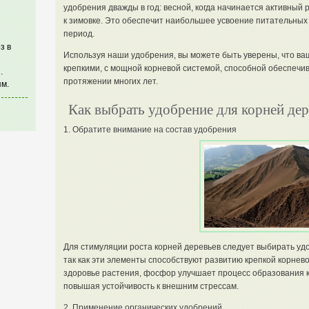
удобрения дважды в год: весной, когда начинается активный р
к зимовке. Это обеспечит наибольшее усвоение питательных
период.
з в
Используя наши удобрения, вы можете быть уверены, что ва
крепкими, с мощной корневой системой, способной обеспечив
.
протяжении многих лет.
м.
Как выбрать удобрение для корней дер
1. Обратите внимание на состав удобрения
Для стимуляции роста корней деревьев следует выбирать уд
так как эти элементы способствуют развитию крепкой корне
здоровье растения, фосфор улучшает процесс образования ко
повышая устойчивость к внешним стрессам.
2. Применение органических удобрений