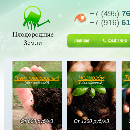
+7 (495)
76
+7 (916)
61
Главная
О компании