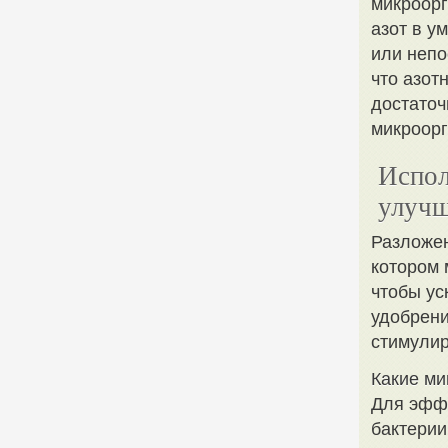
микроорг
азот в у
или непо
что азот
достаточ
микроорг
Испол
улучш
Разложен
котором 
чтобы ус
удобрени
стимулир
Какие м
Для эфф
бактерии