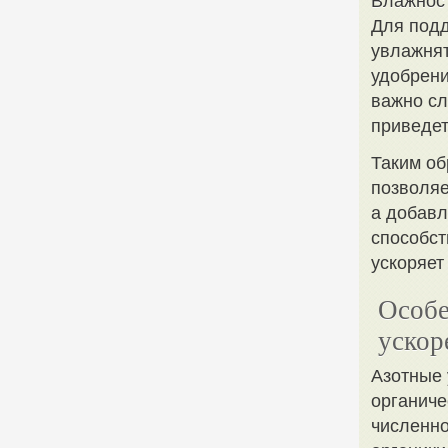
Влажнос
Для подд
увлажнят
удобрени
важно сл
приведет
Таким об
позволяе
а добав
способст
ускоряет
Особе
ускор
Азотные 
органиче
численно