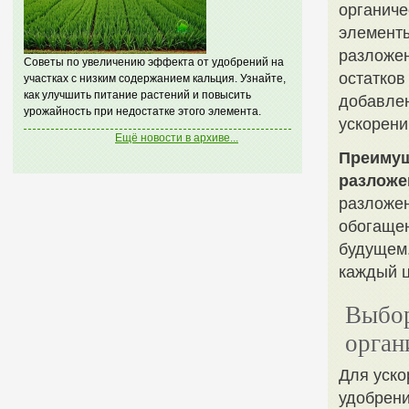
органиче
элементы
разложен
Советы по увеличению эффекта от удобрений на
остатков
участках с низким содержанием кальция. Узнайте,
как улучшить питание растений и повысить
добавлен
урожайность при недостатке этого элемента.
ускорени
Ещё новости в архиве...
Преимущ
разложе
разложен
обогаще
будущем.
каждый ц
Выбор
орган
Для уско
удобрени