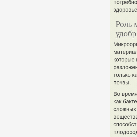
потребно
здоровье
Роль 
удобр
Микроорг
материал
которые 
разложен
только к
почвы.
Во время
как бакт
сложных 
вещества
способст
плодород