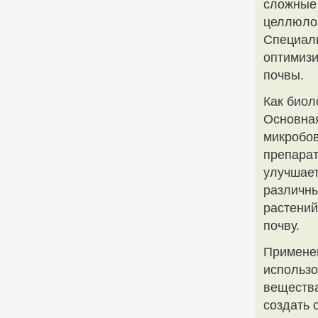
сложные 
целлюлоз
Специал
оптимизи
почвы.
Как биол
Основная
микробов
препарат
улучшает
различны
растений
почву.
Применен
использо
вещества
создать 