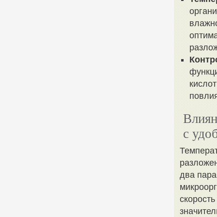
органи
влажн
оптима
разло
Контр
функци
кислот
повлия
Влиян
с удо
Температ
разложен
два пара
микроорг
скорость
значител