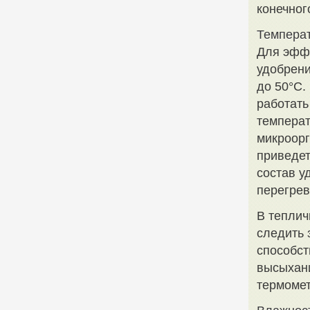
конечног
Темпера
Для эффе
удобрени
до 50°C.
работать
температ
микроорг
приведет
состав у
перегрев
В теплич
следить 
способст
высыхани
термомет