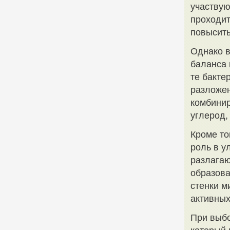
участвую
проходит
повысить
Однако в
баланса 
те бакте
разложен
комбинир
углерод,
Кроме то
роль в у
разлагаю
образова
стенки м
активных
При выбо