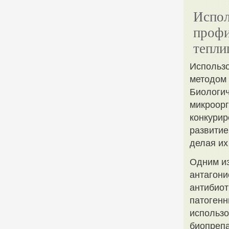
Испол
профи
тепли
Использ
методом 
Биологич
микроорг
конкурир
развитие
делая их
Одним из
антагони
антибиот
патогенн
использо
биопрепа