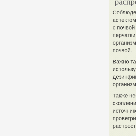
распр
Соблюден
аспектом
с почвой
перчатки
организм
почвой.
Важно та
использу
дезинфиц
организм
Также не
скоплени
источник
проветри
распрост