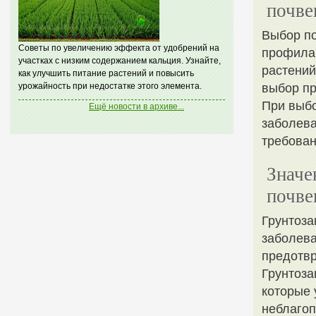
почве
Выбор по
Советы по увеличению эффекта от удобрений на
профилак
участках с низким содержанием кальция. Узнайте,
растений
как улучшить питание растений и повысить
урожайность при недостатке этого элемента.
выбор пр
При выбо
Ещё новости в архиве...
заболева
требован
Значе
почве
Грунтоза
заболева
предотвр
Грунтоза
которые 
неблагоп