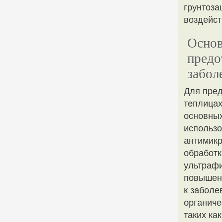
грунтоза
воздейст
Основ
предо
забол
Для пред
теплицах
основных
использо
антимикр
обработк
ультрафи
повышени
к заболе
органиче
таких ка