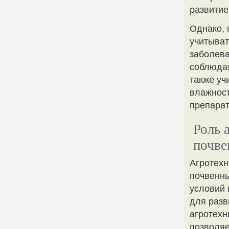
развитие
Однако, 
учитыват
заболева
соблюдая
также уч
влажност
препарат
Роль 
почве
Агротехн
почвенны
условий 
для разв
агротехн
позволяе