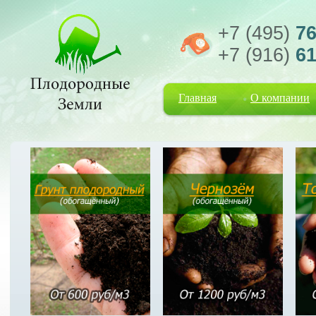
+7 (495)
76
+7 (916)
61
Главная
О компании