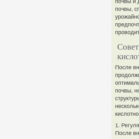
почвы и 
почвы, с
урожайно
предпочт
проводит
Совет
кисло
После вн
продолжи
оптималь
почвы, н
структур
нескольк
кислотно
1. Регул
После вн