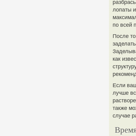
разбрасы
лопаты и
максимал
по всей 
После то
заделать
Заделыва
как изве
структур
рекоменд
Если ваш
лучше вс
растворе
также мо
случае р
Время