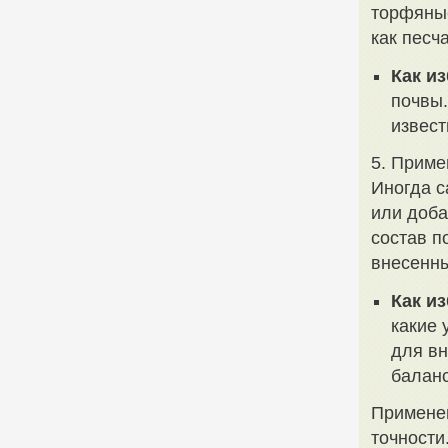
торфяные
как песч
Как и
почвы.
извест
5. Приме
Иногда с
или доба
состав п
внесенны
Как и
какие 
для вн
баланс
Применен
точности