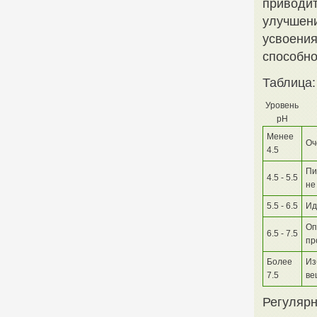
приводит
улучшени
усвоени
способно
Таблица:
Уровень
pH
Менее
Оч
4.5
Пи
4.5 - 5.5
не
5.5 - 6.5
Ид
Оп
6.5 - 7.5
пр
Более
Из
7.5
ве
Регулярн