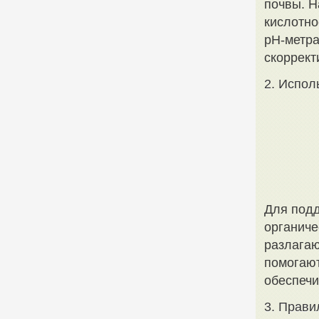
почвы. Н
кислотно
pH-метра
скоррект
2. Испол
Для подд
органиче
разлагаю
помогают
обеспеч
3. Прави