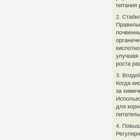
питания 
2. Стаби
Правильн
почвенны
органиче
кислотно
улучшая 
роста ра
3. Возде
Когда ки
за химич
Использо
для корн
питатель
4. Повы
Регулярн