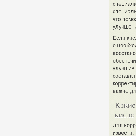
специал
специали
что помо
улучшени
Если кис
о необхо
восстано
обеспеч
улучшив 
состава 
корректи
важно дл
Какие
кисло
Для корр
извести,