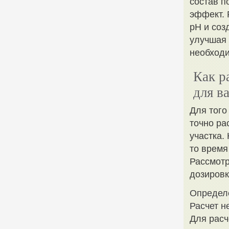
состав п
эффект. 
pH и соз
улучшая 
необход
Как р
для в
Для того
точно ра
участка.
то время
Рассмотр
дозировк
Определе
Расчет н
Для расч