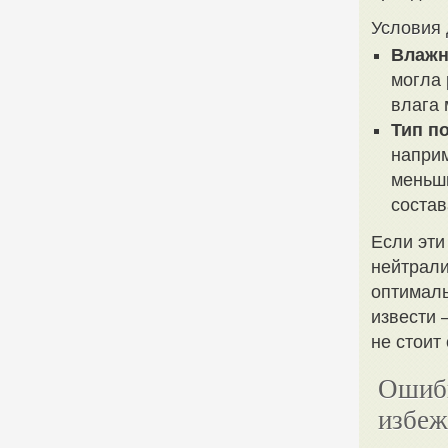
Условия 
Влажн
могла 
влага 
Тип п
напри
меньши
состав
Если эти
нейтрали
оптималь
извести 
не стоит
Ошибк
избеж