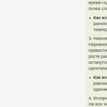
время го
почва сл
Как и
ранняя
темпер
3. Невоз
Неровное
привести
росте ра
останутс
щелочен
Как и
равном
одинак
4. Игнор
Не все т