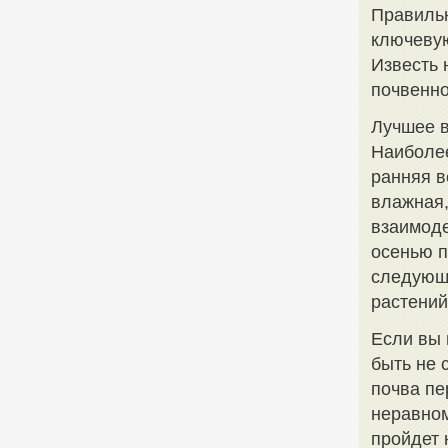
Правильн
ключевую
Известь 
почвенно
Лучшее в
Наиболее
ранняя в
влажная,
взаимоде
осенью п
следующе
растений
Если вы 
быть не 
почва пе
неравном
пройдет 