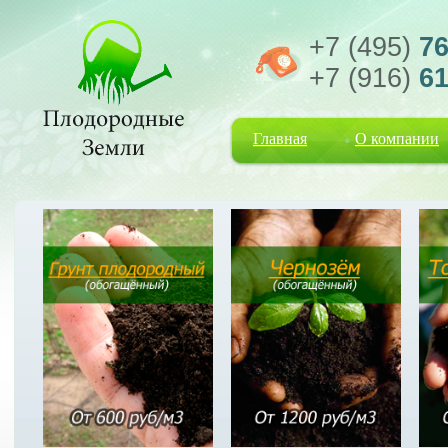
+7 (495)
76
+7 (916)
61
Главная
О компании