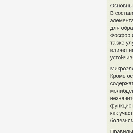
Основны
В состав
элемента
для обра
Фосфор с
также ул
влияет н
устойчиво
Микроэл
Кроме ос
содержат
молибден
незначит
функцион
как учас
болезням
Правиль