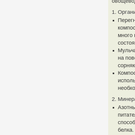
овощево
1. Орган
Перегн
компос
много 
состоя
Мульча
на пов
сорняк
Компос
исполь
необхо
2. Минер
Азотны
питате
способ
белка.