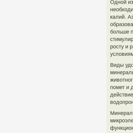
Одной из
необходи
калий. А
образова
больше п
стимулир
росту и 
условиям
Виды удо
минераль
животног
помет и
действие
водопро
Минераль
микроэле
функцион