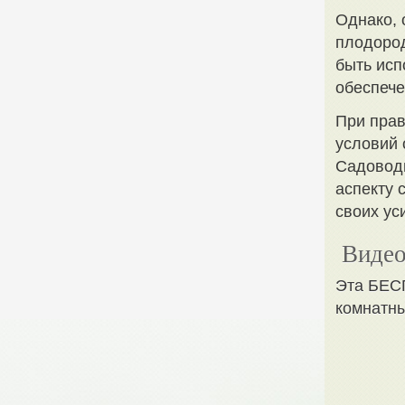
Однако, 
плодород
быть исп
обеспече
При прав
условий 
Садоводы
аспекту 
своих у
Видео
Эта БЕ
комнатны