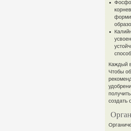
Фосфо
корнев
форми
образо
Калийн
усвоен
устойч
способ
Каждый в
Чтобы об
рекоменд
удобрени
получить
создать 
Орган
Органиче