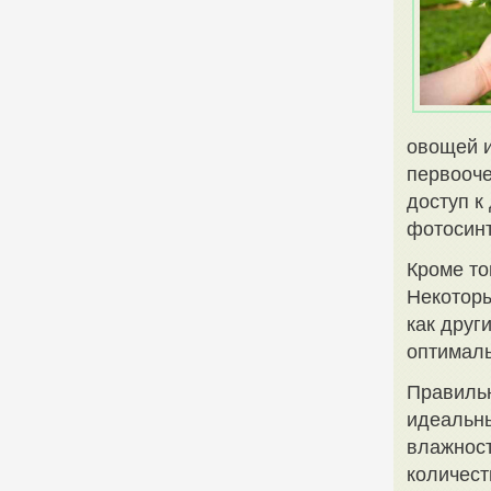
овощей и
первооче
доступ к
фотосинт
Кроме то
Некоторы
как друг
оптималь
Правильн
идеальн
влажност
количест