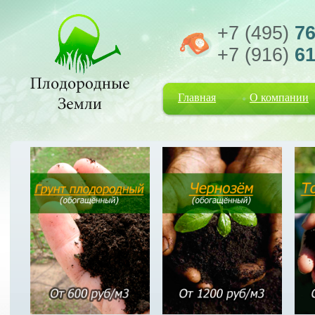
+7 (495)
76
+7 (916)
61
Главная
О компании