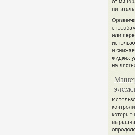
от минер
питатель
Органиче
способам
или пере
использо
и снижае
жидких у
на листь
Минер
элеме
Использо
контроли
которые 
выращива
определе