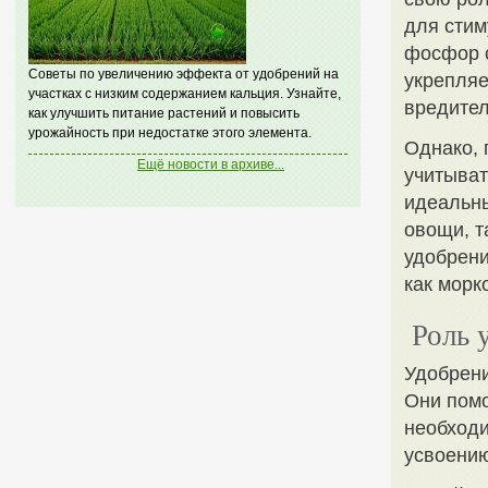
для стим
фосфор с
Советы по увеличению эффекта от удобрений на
укрепляе
участках с низким содержанием кальция. Узнайте,
вредите
как улучшить питание растений и повысить
урожайность при недостатке этого элемента.
Однако, 
Ещё новости в архиве...
учитыват
идеальны
овощи, т
удобрени
как морк
Роль 
Удобрени
Они помо
необход
усвоению