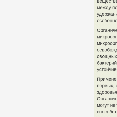
вещества
между по
удержани
особенно
Органиче
микроорг
микроорг
освобожд
овощных 
бактерий
устойчив
Применен
первых, 
здоровья
Органиче
могут не
способст