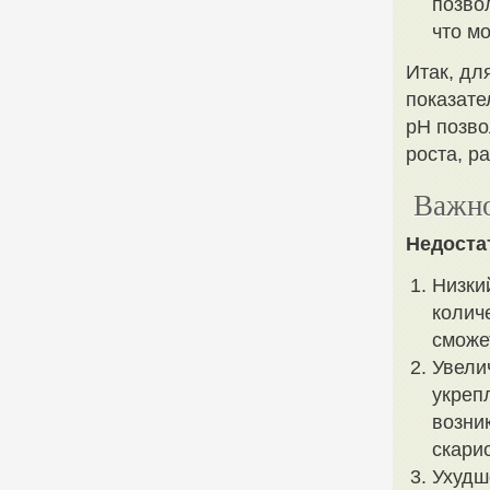
позво
что м
Итак, дл
показате
pH позво
роста, р
Важно
Недоста
Низки
колич
сможе
Увели
укреп
возни
скари
Ухудш