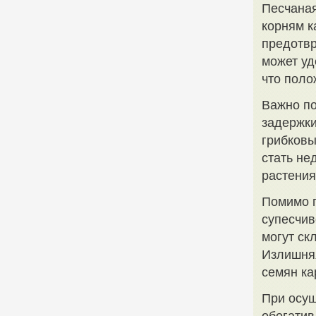
Песчаная
корням к
предотвр
может уд
что поло
Важно по
задержки
грибковы
стать не
растения
Помимо п
супесчив
могут ск
Излишняя
семян ка
При осущ