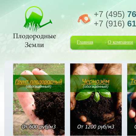
+7 (495)
76
+7 (916)
61
Главная
О компании