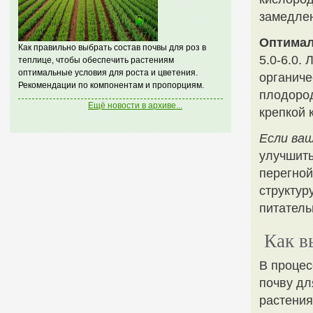
замедлен
Оптимал
Как правильно выбрать состав почвы для роз в
5.0-6.0.
теплице, чтобы обеспечить растениям
оптимальные условия для роста и цветения.
органиче
Рекомендации по компонентам и пропорциям.
плодород
Ещё новости в архиве...
крепкой 
Если ва
улучшить
перегной
структур
питатель
Как в
В проце
почву дл
растения