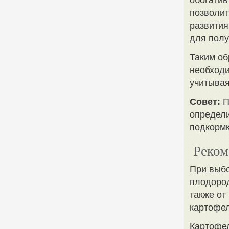
обогатив
позволит
развития
для полу
Таким об
необходи
учитывая
Совет:
П
определи
подкормк
Реком
При выбо
плодород
также от
картофел
Картофел