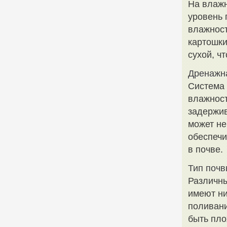
На влажн
уровень 
влажност
картошки
сухой, ч
Дренажн
Система 
влажност
задержи
может не
обеспечи
в почве.
Тип поч
Различны
имеют ни
поливани
быть пл