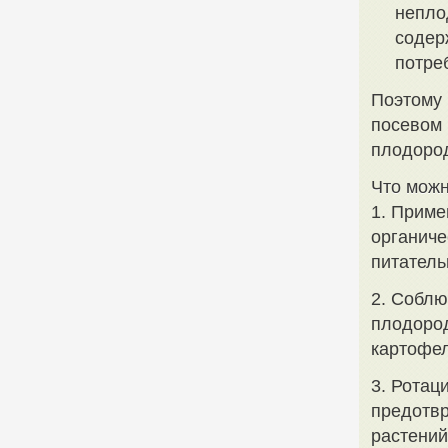
непло
содер
потре
Поэтому 
посевом 
плодоро
Что можн
1. Приме
органиче
питател
2. Соблю
плодород
картофел
3. Ротац
предотвр
растений