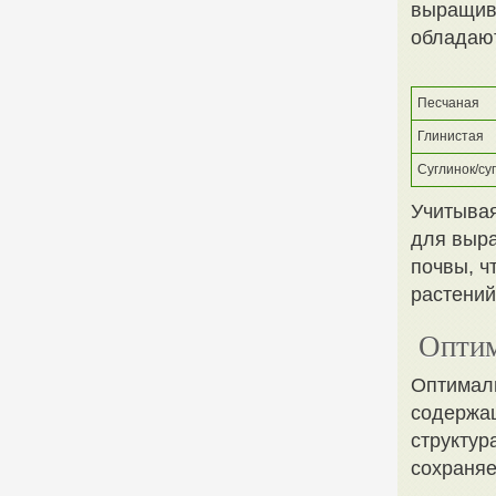
выращива
обладают
Песчаная
Глинистая
Суглинок/су
Учитывая
для выра
почвы, ч
растений
Оптим
Оптималь
содержащ
структур
сохраняе