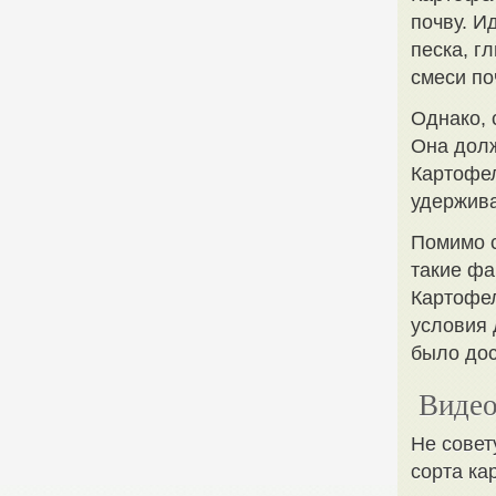
почву. И
песка, г
смеси по
Однако, 
Она долж
Картофел
удержива
Помимо с
такие фа
Картофел
условия 
было дос
Видео
Не совет
сорта к