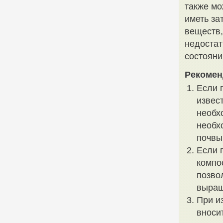
также мо
иметь за
веществ,
недостат
состояни
Рекомен
Если 
извес
необх
необх
почвы
Если 
компо
позво
выращ
При и
вноси