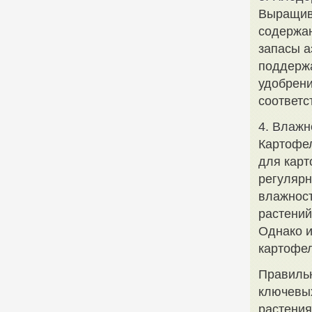
Выращива
содержан
запасы а
поддержа
удобрени
соответс
4. Влажн
Картофел
для карт
регулярн
влажност
растений
Однако и
картофел
Правильн
ключевых
растения