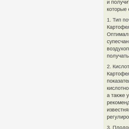
и получи
которые 
1. Тип п
Картофел
Оптимал
супесчан
воздухоп
получать
2. Кисло
Картофел
показате
кислотно
а также 
рекоменд
известня
регулиро
3. Плод