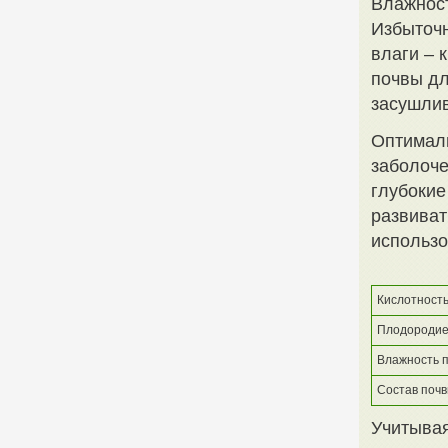
Влажност
Избыточн
влаги – 
почвы дл
засушлив
Оптималь
заболоче
глубокие
развиват
использо
Кислотность
Плодородие
Влажность 
Состав поч
Учитывая