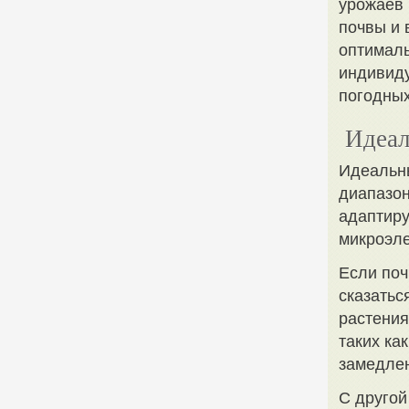
урожаев 
почвы и 
оптималь
индивиду
погодных
Идеал
Идеальны
диапазон
адаптиру
микроэл
Если поч
сказатьс
растения
таких ка
замедлен
С другой