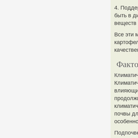
4. Подде
быть в д
веществ
Все эти 
картофел
качестве
Факто
Климатич
Климатич
влияющих
продолжи
климатич
почвы дл
особенно
Подпочв