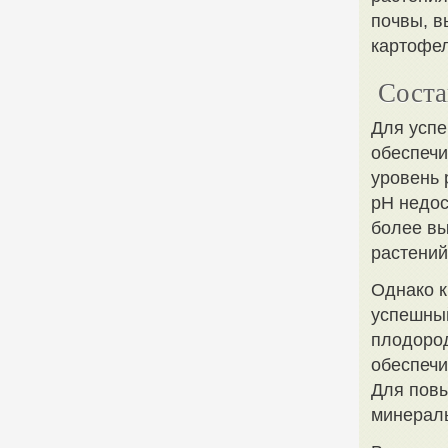
почвы, в
картофел
Соста
Для успе
обеспечи
уровень 
pH недос
более вы
растений
Однако к
успешный
плодород
обеспечи
Для повы
минерал