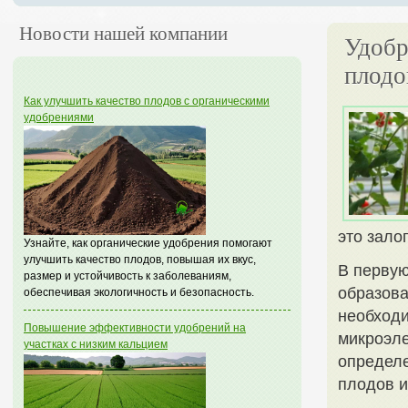
Новости нашей компании
Удобр
плодо
Как улучшить качество плодов с органическими
удобрениями
это зало
Узнайте, как органические удобрения помогают
улучшить качество плодов, повышая их вкус,
В первую
размер и устойчивость к заболеваниям,
образова
обеспечивая экологичность и безопасность.
необходи
Повышение эффективности удобрений на
микроэле
участках с низким кальцием
определе
плодов и