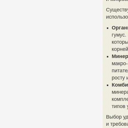
Существу
использ
Орган
гумус.
которы
корней
Минер
макро-
питате
росту 
Комби
минер
компле
типов 
Выбор уд
и требов