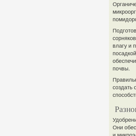
Органиче
микроорг
помидор
Подготов
сорняков
влагу и 
посадкой
обеспечи
почвы.
Правильн
создать 
способст
Разно
Удобрен
Они обе
и микроэ