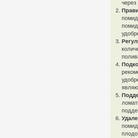
через
Прави
помид
помид
удобр
Регул
колич
полив
Подко
реком
удобр
являю
Подде
ломат
подде
Удале
помид
плодо