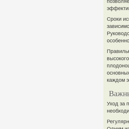
позволяе
эффектив
Сроки ис
зависимо
Руководс
особенн
Правильн
высокого
плодонош
основных
каждом э
Важны
Уход за 
необходи
Регуляр
Одним из