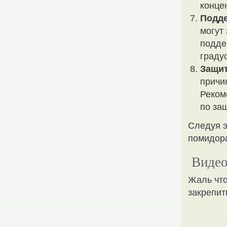
конце
Подде
могут
подде
граду
Защит
причи
Реком
по за
Следуя э
помидора
Видео
Жаль что
закрепит