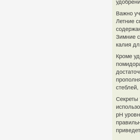
удобрени
Важно уч
Летние с
содержан
Зимние с
калия дл
Кроме уд
помидора
достаточ
прополня
стеблей,
Секреты
использо
pH уровн
правильн
приведет