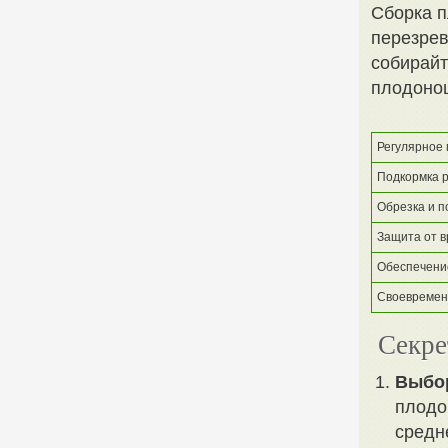
Сборка п
перезрев
собирай
плодонош
Регулярное
Подкормка 
Обрезка и п
Защита от в
Обеспечени
Своевремен
Секре
Выбор
плодо
средн