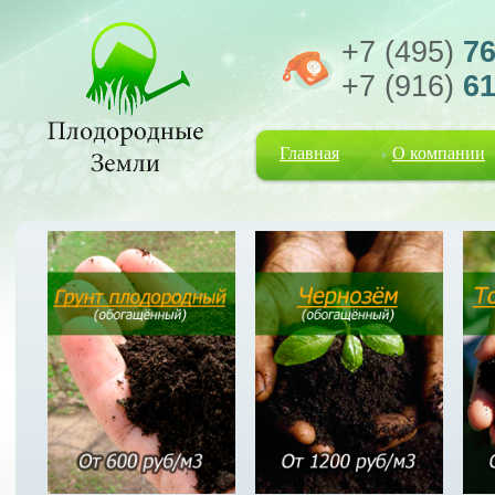
+7 (495)
76
+7 (916)
61
Главная
О компании