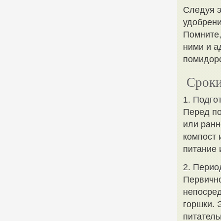
Следуя э
удобрени
Помните,
ними и а
помидор
Сроки
1. Подго
Перед по
или ранн
компост 
питание 
2. Перио
Первично
непосред
горшки. 
питатель