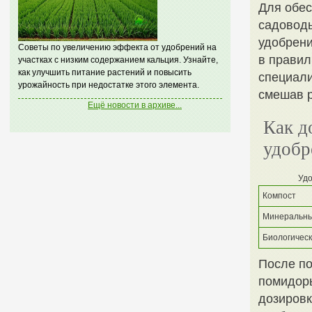
Для обес
садовод
удобрени
Советы по увеличению эффекта от удобрений на
в правил
участках с низким содержанием кальция. Узнайте,
как улучшить питание растений и повысить
специали
урожайность при недостатке этого элемента.
смешав 
Ещё новости в архиве...
Как д
удобр
Уд
Компост
Минеральны
Биологичес
После по
помидоры
дозировк