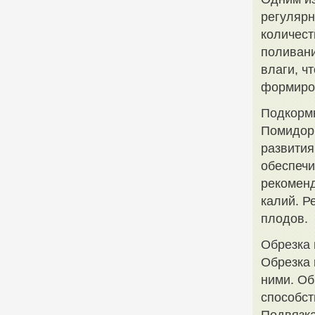
регулярн
количест
поливани
влаги, ч
формиро
Подкорм
Помидоры
развития
обеспечи
рекоменд
калий. Р
плодов.
Обрезка 
Обрезка 
ними. Об
способст