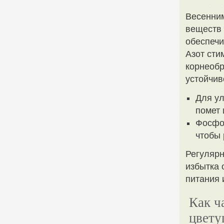
Весенни
веществ 
обеспечи
Азот сти
корнеобр
устойчив
Для ул
помет
Фосфор
чтобы 
Регулярн
избытка 
питания 
Как ч
цвету