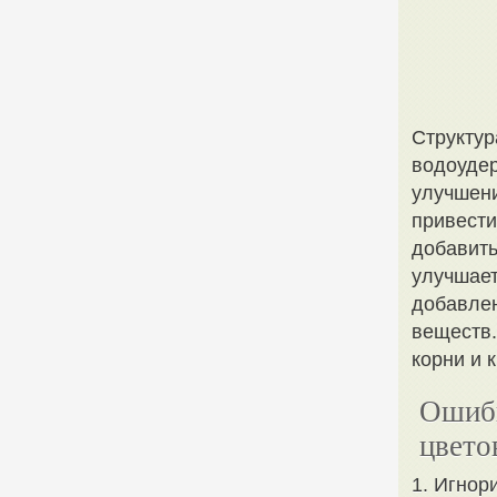
Структур
водоудер
улучшени
привести
добавить
улучшает
добавлен
веществ.
корни и 
Ошибк
цвето
1. Игнор