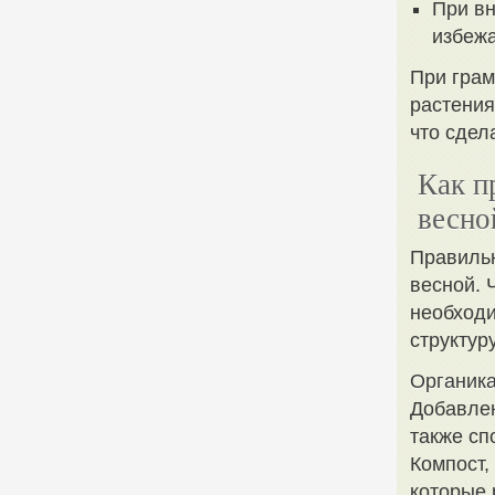
При вн
избеж
При грам
растения
что сдел
Как п
весно
Правильн
весной. 
необходи
структуру
Органика
Добавлен
также сп
Компост,
которые 