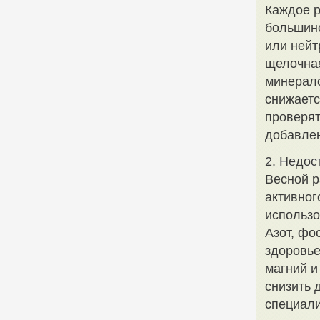
Каждое р
большинс
или нейт
щелочная
минерало
снижаетс
проверят
добавлен
2. Недос
Весной р
активног
использо
Азот, фо
здоровье
магний и
снизить 
специали