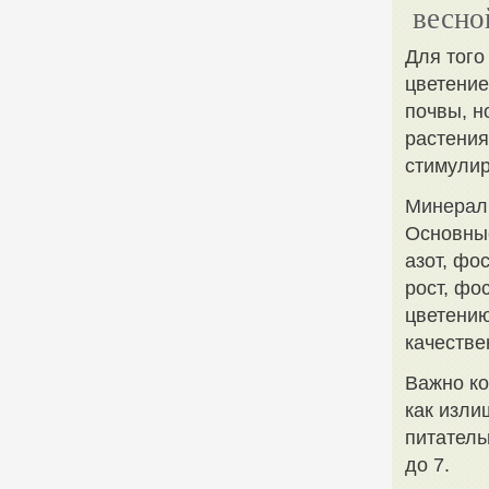
весно
Для того
цветение
почвы, н
растения
стимулир
Минералы
Основные
азот, фо
рост, фо
цветению
качестве
Важно к
как изли
питатель
до 7.