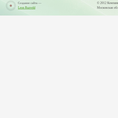
—
© 2012 Компан
Создание сайта
Leon Ruzveld
Московская обла