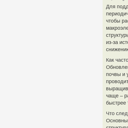
Для подд
периодич
чтобы ра
макроэле
структур
из-за ис
снижению
Как част
Обновлен
почвы и 
проводит
выращива
чаще – р
быстрее 
Что след
Основные
структур