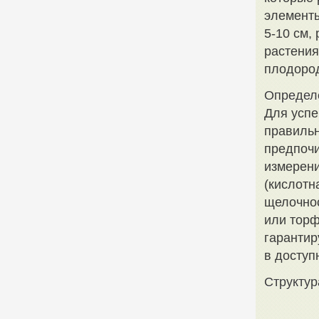
элементы
5-10 см,
растения
плодоро
Определе
Для успе
правильн
предпочи
измерени
(кислотн
щелочнос
или торф
гарантир
в доступ
Структур