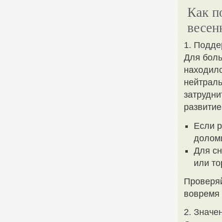
Как п
весен
1. Подде
Для боль
находилс
нейтраль
затрудни
развитие
Если p
доломи
Для сн
или то
Проверяй
вовремя 
2. Значе