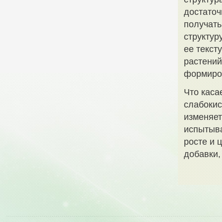
достаточ
получать
структур
ее текст
растений
формиро
Что каса
слабокис
изменяет
испытыва
росте и 
добавки,