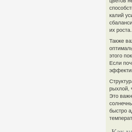
цветов н
способст
калий ус
сбаланси
их роста.
Также в
оптималь
этого по
Если поч
эффектив
Структур
рыхлой, 
Это важн
солнечны
быстро а
температ