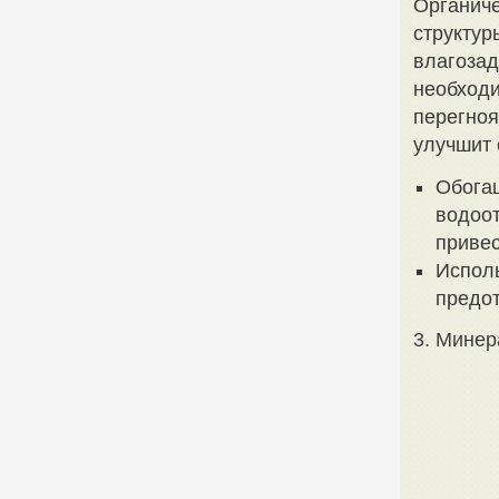
Органиче
структур
влагоза
необход
перегноя
улучшит 
Обога
водоот
привес
Исполь
предот
3. Минер