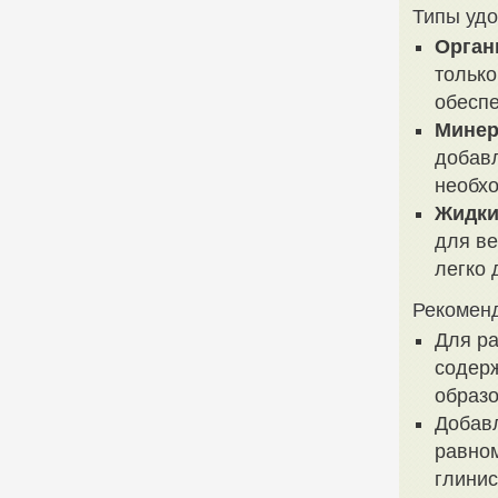
Типы удо
Орган
только
обеспе
Минер
добав
необхо
Жидки
для ве
легко 
Рекомен
Для ра
содерж
образо
Добавл
равном
глинис