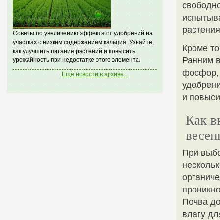
свободно
испытыва
растения
Советы по увеличению эффекта от удобрений на
участках с низким содержанием кальция. Узнайте,
Кроме то
как улучшить питание растений и повысить
Ранним в
урожайность при недостатке этого элемента.
фосфор, 
Ещё новости в архиве...
удобрен
и повыси
Как в
весен
При выбо
нескольк
органиче
проникно
Почва до
влагу дл