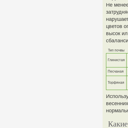
Не мене
затрудня
нарушает
цветов о
высок ил
сбаланси
Тип почвы
Глинистая
Песчаная
Торфяная
Использу
весенних
нормальн
Какие