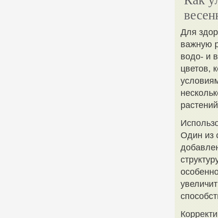
Как у
весен
Для здор
важную р
водо- и 
цветов, 
условиям
нескольк
растений
Использо
Один из 
добавлен
структур
особенно
увеличит
способст
Корректи