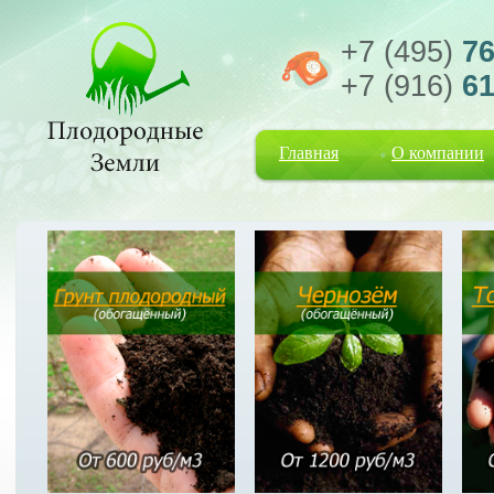
+7 (495)
76
+7 (916)
61
Главная
О компании