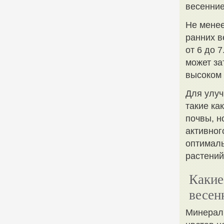
весенние
Не менее
ранних в
от 6 до 
может за
высоком 
Для улуч
такие ка
почвы, н
активног
оптималь
растений
Какие
весен
Минералы