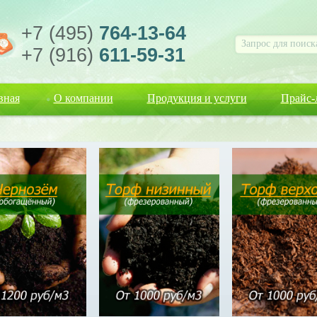
+7 (495)
764-13-64
+7 (916)
611-59-31
вная
О компании
Продукция и услуги
Прайс-