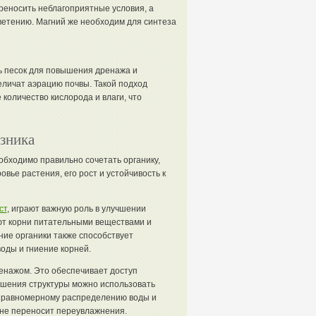
реносить неблагоприятные условия, а
ветению. Магний же необходим для синтеза
ь песок для повышения дренажа и
еличат аэрацию почвы. Такой подход
 количество кислорода и влаги, что
зника
обходимо правильно сочетать органику,
вье растения, его рост и устойчивость к
ст
, играют важную роль в улучшении
ают корни питательными веществами и
ие органики также способствует
оды и гниение корней.
ренажом. Это обеспечивает доступ
учшения структуры можно использовать
т равномерному распределению воды и
й не переносит переувлажнения.