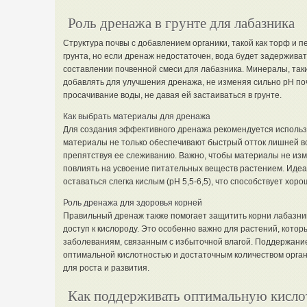
Роль дренажа в грунте для лабазника
Структура почвы с добавлением органики, такой как торф и 
грунта, но если дренаж недостаточен, вода будет задерживат
составлении почвенной смеси для лабазника. Минералы, таки
добавлять для улучшения дренажа, не изменяя сильно pH по
просачивание воды, не давая ей застаиваться в грунте.
Как выбрать материалы для дренажа
Для создания эффективного дренажа рекомендуется использо
материалы не только обеспечивают быстрый отток лишней во
препятствуя ее слеживанию. Важно, чтобы материалы не изме
повлиять на усвоение питательных веществ растением. Идеа
оставаться слегка кислым (pH 5,5-6,5), что способствует хор
Роль дренажа для здоровья корней
Правильный дренаж также помогает защитить корни лабазник
доступ к кислороду. Это особенно важно для растений, котор
заболеваниям, связанным с избыточной влагой. Поддержание
оптимальной кислотностью и достаточным количеством орган
для роста и развития.
Как поддерживать оптимальную кисло