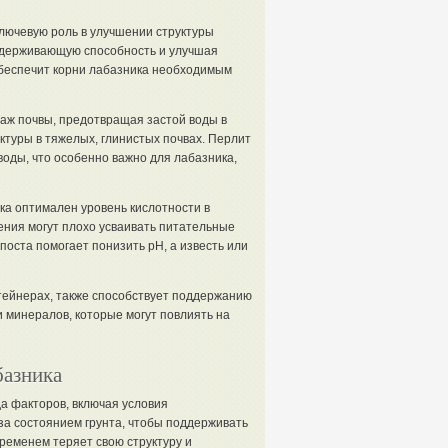
 ключевую роль в улучшении структуры
оудерживающую способность и улучшая
обеспечит корни лабазника необходимым
наж почвы, предотвращая застой воды в
ктуры в тяжелых, глинистых почвах. Перлит
оды, что особенно важно для лабазника,
ика оптимален уровень кислотности в
тения могут плохо усваивать питательные
поста помогает понизить pH, а известь или
нтейнерах, также способствует поддержанию
 минералов, которые могут повлиять на
базника
да факторов, включая условия
за состоянием грунта, чтобы поддерживать
временем теряет свою структуру и