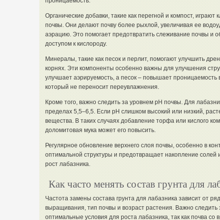
проницаемость.
Органические добавки, такие как перегной и компост, играют
почвы. Они делают почву более рыхлой, увеличивая ее вод
аэрацию. Это помогает предотвратить слеживание почвы и 
доступом к кислороду.
Минералы, такие как песок и перлит, помогают улучшить дре
корнях. Эти компоненты особенно важны для улучшения стру
улучшает аэрируемость, а песок – повышает проницаемость в
который не переносит переувлажнения.
Кроме того, важно следить за уровнем pH почвы. Для лабазн
пределах 5,5–6,5. Если pH слишком высокий или низкий, рас
вещества. В таких случаях добавление торфа или кислого ком
доломитовая мука может его повысить.
Регулярное обновление верхнего слоя почвы, особенно в ко
оптимальной структуры и предотвращает накопление солей и
рост лабазника.
Как часто менять состав грунта для ла
Частота замены состава грунта для лабазника зависит от ря
выращивания, тип почвы и возраст растения. Важно следить 
оптимальные условия для роста лабазника, так как почва со 