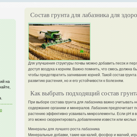
Состав грунта для лабазника для здор
Для улучшения структуры почвы можно добавить песок и перл
доступ воздуха к корням. Важно помнить, что смесь должна б
чтобы предотвратить загнивание корней. Такой состав грунта
развитию растения, но и его устойчивости к болезням.
ий на
найте,
Как выбрать подходящий состав грунта
а.
При выборе состава грунта для лабазника важно учитывать н
содержание органики и минералов. Лабазник предпочитает поч
го
растению эффективно усваивать микроэлементы. Если pH в в
это можно скорректировать добавлением извести или кислых 
Минералы для лучшего роста лабазника
Минеральные добавки, такие как калий, фосфор и магний, иг