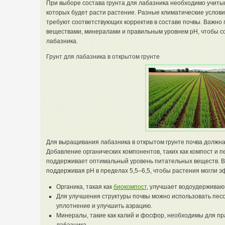
При выборе состава грунта для лабазника необходимо учитыва
которых будет расти растение. Разные климатические услови
требуют соответствующих корректив в составе почвы. Важно
веществами, минералами и правильным уровнем pH, чтобы с
лабазника.
Грунт для лабазника в открытом грунте
Для выращивания лабазника в открытом грунте почва должн
Добавление органических компонентов, таких как компост и пе
поддерживает оптимальный уровень питательных веществ. В
поддерживая pH в пределах 5,5–6,5, чтобы растения могли 
Органика, такая как
биокомпост
, улучшает водоудерживаю
Для улучшения структуры почвы можно использовать песо
уплотнение и улучшить аэрацию.
Минералы, такие как калий и фосфор, необходимы для пр