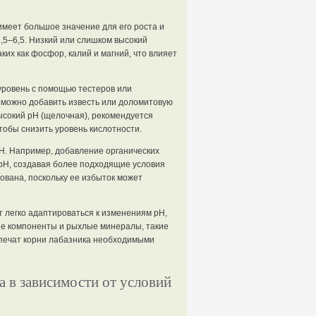
имеет большое значение для его роста и
,5–6,5. Низкий или слишком высокий
их как фосфор, калий и магний, что влияет
уровень с помощью тестеров или
, можно добавить известь или доломитовую
высокий pH (щелочная), рекомендуется
чтобы снизить уровень кислотности.
pH. Например, добавление органических
 pH, создавая более подходящие условия
ована, поскольку ее избыток может
 легко адаптироваться к изменениям pH,
ие компоненты и рыхлые минералы, такие
спечат корни лабазника необходимыми
а в зависимости от условий