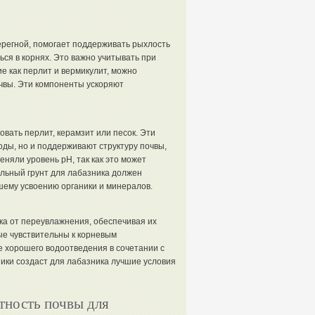
перегной, помогает поддерживать рыхлость
ься в корнях. Это важно учитывать при
е как перлит и вермикулит, можно
чвы. Эти компоненты ускоряют
вать перлит, керамзит или песок. Эти
ды, но и поддерживают структуру почвы,
няли уровень pH, так как это может
льный грунт для лабазника должен
ошему усвоению органики и минералов.
а от переувлажнения, обеспечивая их
ые чувствительны к корневым
 хорошего водоотведения в сочетании с
ики создаст для лабазника лучшие условия
тность почвы для