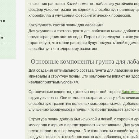
состояния растения. Калий помогает лабазнику устойчиво пе
фосфор ускоряет развитие корней и способствует раннему ц
хлорофилла и улучшения фотосинтетических процессов.
з в
Как улучшить состав почвы для лабазника
Для улучшения состава грунта для лабазника можно добавит
.
предотвращения застоя воды. Перлит и вермикулит также ув
м.
гарантирует, что корни растения будут получать необходимое
способствует его здоровому развитию.
Основные компоненты грунта для лаба
Для создания оптимального состава грунта для лабазника не
минералы и структуру почвы. Эти компоненты влияют на здоро
неблагоприятным условиям.
Органические вещества, такие как перегной, торф и
биокомпо
структуры почвы. Они помогают сохранить влагу, обеспечив
способствуют развитию полезных микроорганизмов. Добавлен
улучшению аэрируемости почвы, что предотвращает застой в
Структура почвы должна быть рыхлой и легкой, с хорошим д
кислорода к корням и предотвращает их загнивание. Для ул
песок, перлит или вермикулит. Эти компоненты способствую
воздуха в почве, что особенно важно для лабазника, которы