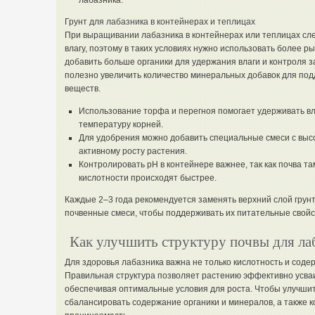
лабазника.
Грунт для лабазника в контейнерах и теплицах
При выращивании лабазника в контейнерах или теплицах сле
влагу, поэтому в таких условиях нужно использовать более 
добавить больше органики для удержания влаги и контроля з
полезно увеличить количество минеральных добавок для по
веществ.
Использование торфа и перегноя помогает удерживать вл
температуру корней.
Для удобрения можно добавить специальные смеси с высо
активному росту растения.
Контролировать pH в контейнере важнее, так как почва та
кислотности происходят быстрее.
Каждые 2–3 года рекомендуется заменять верхний слой грунт
почвенные смеси, чтобы поддерживать их питательные свойс
Как улучшить структуру почвы для ла
Для здоровья лабазника важна не только кислотность и содер
Правильная структура позволяет растению эффективно усваи
обеспечивая оптимальные условия для роста. Чтобы улучшит
сбалансировать содержание органики и минералов, а также 