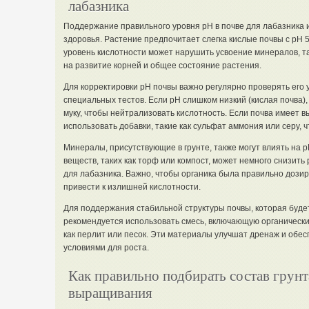
лабазника
Поддержание правильного уровня pH в почве для лабазника 
здоровья. Растение предпочитает слегка кислые почвы с pH 5
уровень кислотности может нарушить усвоение минералов, так
на развитие корней и общее состояние растения.
Для корректировки pH почвы важно регулярно проверять его 
специальных тестов. Если pH слишком низкий (кислая почва)
муку, чтобы нейтрализовать кислотность. Если почва имеет 
использовать добавки, такие как сульфат аммония или серу, 
Минералы, присутствующие в грунте, также могут влиять на 
веществ, таких как торф или компост, может немного снизить
для лабазника. Важно, чтобы органика была правильно дозир
привести к излишней кислотности.
Для поддержания стабильной структуры почвы, которая будет
рекомендуется использовать смесь, включающую органическ
как перлит или песок. Эти материалы улучшат дренаж и обе
условиями для роста.
Как правильно подбирать состав грунт
выращивания