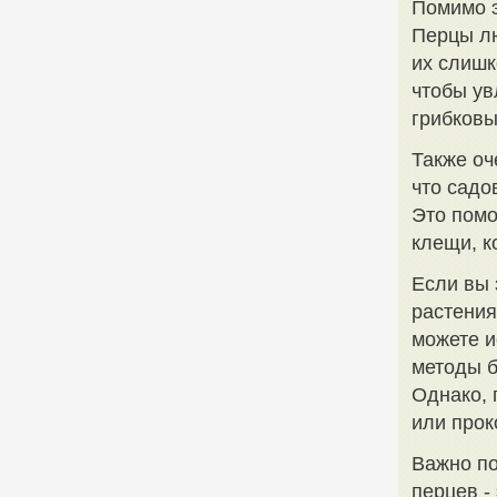
Помимо э
Перцы лю
их слишк
чтобы ув
грибковы
Также оч
что садо
Это помо
клещи, к
Если вы 
растения
можете и
методы б
Однако, 
или прок
Важно по
перцев -