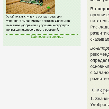
Во-перв
органиче
Узнайте, как улучшить состав почвы для
питатель
успешного выращивания томатов. Советы по
внесению удобрений и улучшению структуры
Расклад
почвы для здорового роста растений.
развитию
Ещё новости в архиве...
сказывае
Во-втор
рекоменд
определе
основным
с баланс
развитие
Секре
1. Значе
Удобрени