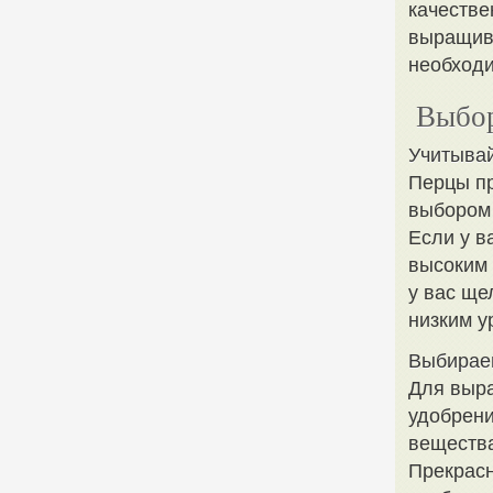
качестве
выращива
необходи
Выбор
Учитывай
Перцы п
выбором 
Если у в
высоким 
у вас ще
низким у
Выбирае
Для выра
удобрени
вещества
Прекрасн