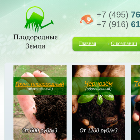
+7 (495)
76
+7 (916)
61
Главная
О компании