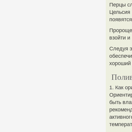
Перцы сл
Цельсия 
появятся
Пророще
взойти и
Следуя э
обеспечи
хороший 
Полив
1. Как о
Ориентир
быть вла
рекоменд
активног
температ