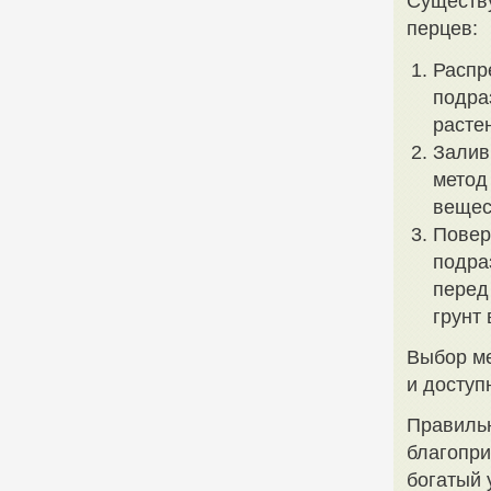
Существу
перцев:
Распр
подра
расте
Залив
метод
вещес
Повер
подра
перед
грунт 
Выбор ме
и доступ
Правильн
благопри
богатый 