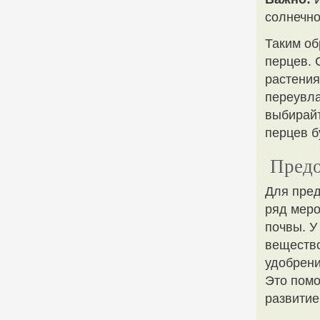
солнечно
Таким об
перцев. 
растения
переувла
выбирайт
перцев б
Предо
Для пред
ряд меро
почвы. У
вещество
удобрени
Это помо
развитие