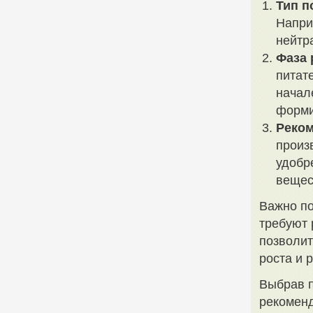
Тип п
Напри
нейтр
Фаза 
питат
начал
форми
Реком
произ
удобр
вещес
Важно по
требуют 
позволит
роста и 
Выбрав 
рекоменд