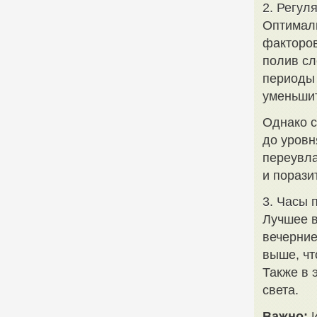
2. Регул
Оптималь
факторов
полив сл
периоды 
уменьшит
Однако с
до уровн
переувла
и порази
3. Часы 
Лучшее в
вечерние
выше, чт
Также в 
света.
Важно:
И