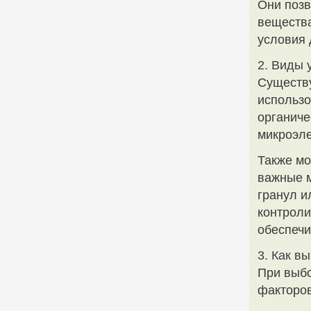
Они позв
вещества
условия 
2. Виды 
Существу
использо
органиче
микроэле
Также мо
важные м
гранул и
контроли
обеспечи
3. Как в
При выбо
факторов