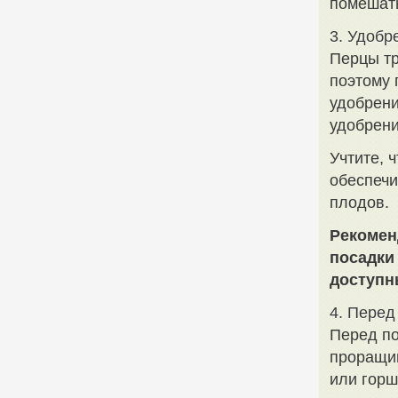
помешать
3. Удобр
Перцы тр
поэтому 
удобрени
удобрени
Учтите, 
обеспечи
плодов.
Рекомен
посадки
доступн
4. Перед
Перед по
проращив
или горш