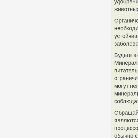
удобрени
животных
Органиче
необходи
устойчив
заболева
Будьте а
Минераль
питатель
ограничи
могут не
минераль
соблюда
Обращайт
являютс
процессо
обычно с