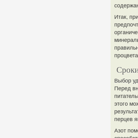
содержан
Итак, пр
предпочт
органиче
минераль
правильн
процвет
Сроки
Выбор у
Перед вн
питатель
этого мо
результа
перцев я
Азот пом