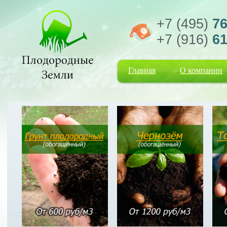
+7 (495)
76
+7 (916)
61
Главная
О компании