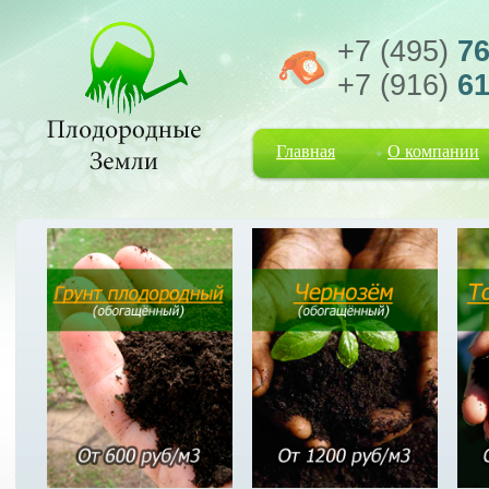
+7 (495)
76
+7 (916)
61
Главная
О компании