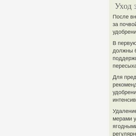
Уход 
После вн
за почво
удобрени
В первую
должны б
поддержи
пересыха
Для пре
рекоменд
удобрени
интенсив
Удаление
мерами у
ягодными
регулярн