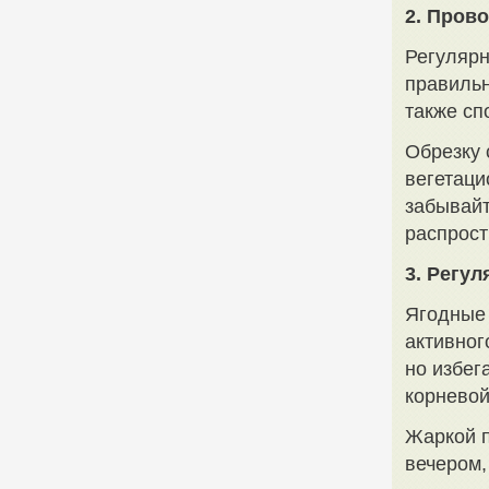
2. Пров
Регулярн
правильн
также сп
Обрезку 
вегетаци
забывай
распрост
3. Регу
Ягодные 
активног
но избег
корневой
Жаркой п
вечером,