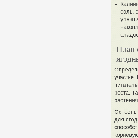
Калийн
соль, 
улучш
накопл
сладос
План 
ягодн
Определе
участке.
питатель
роста. Т
растения
Основные
для ягодн
способст
корневую