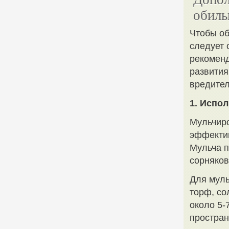
обиль
Чтобы об
следует 
рекоменд
развития
вредите
1. Испо
Мульчиро
эффектив
Мульча п
сорняков
Для муль
торф, со
около 5-
простран