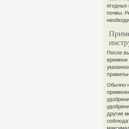
ягодных 
почвы. Р
необходи
Приме
инстр
После в
времени 
указанно
правильн
Обычно н
применен
удобрени
удобрени
другие м
соблюдат
максимал