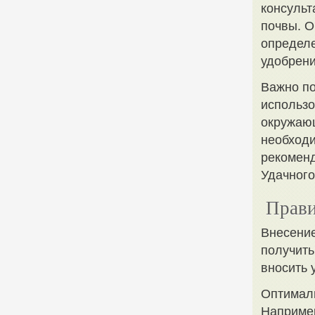
консульт
почвы. О
определе
удобрени
Важно по
использо
окружающ
необходи
рекоменд
Удачного
Прави
Внесение
получить
вносить 
Оптималь
Например