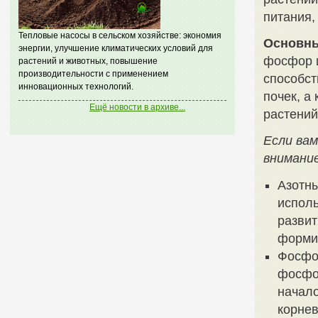
питания,
Тепловые насосы в сельском хозяйстве: экономия
Основны
энергии, улучшение климатических условий для
фосфор и
растений и животных, повышение
производительности с применением
способст
инновационных технологий.
почек, а
Ещё новости в архиве...
растений
Если вам
внимани
Азотны
исполь
развит
форми
Фосфо
фосфор
начало
корнев