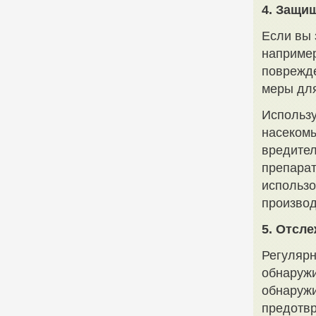
4. Защи
Если вы 
например
поврежде
меры дл
Использу
насекомы
вредител
препарат
использо
производ
5. Отсл
Регулярн
обнаружи
обнаружи
предотвр