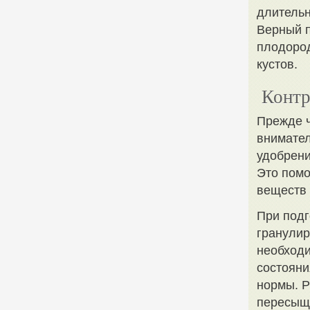
длительн
Верный п
плодород
кустов.
Контр
Прежде ч
внимател
удобрени
Это помо
веществ 
При подг
гранулир
необходи
состояни
нормы. Р
пересыще