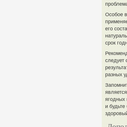
проблема
Особое в
применяе
его сост
натураль
срок год
Рекоменд
следует 
результа
разных у
Запомнит
является
ягодных 
и будьте
здоровый
Допол