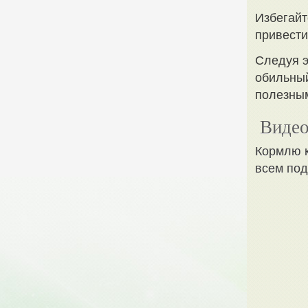
Избегайт
привести
Следуя э
обильный
полезным
Видео
Кормлю к
всем под