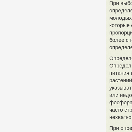
При выбо
определе
молодых 
которые 
пропорци
более сп
определе
Определе
Определе
питания 
растений
указыват
или недо
фосфора
часто ст
нехватко
При опре