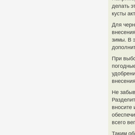
делать э
кусты ак
Для чер
внесения
зимы. В 
дополнит
При выбо
погодные
удобрени
внесения
Не забыв
Разделит
вносите 
обеспечи
всего ве
Таким об