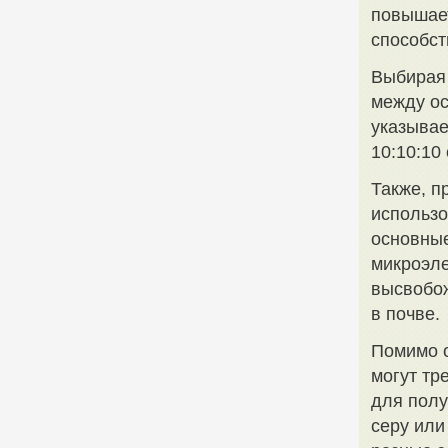
повышает
способст
Выбирая 
между ос
указывае
10:10:10
Также, п
использо
основные
микроэле
высвобож
в почве.
Помимо о
могут тр
для полу
серу или