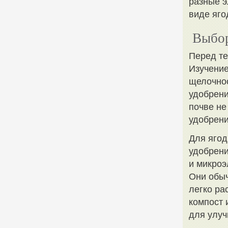
разные э
виде яго
Выбор
Перед те
Изучение
щелочнос
удобрени
почве не
удобрени
Для ягод
удобрени
и микроэ
Они обыч
легко ра
компост 
для улуч