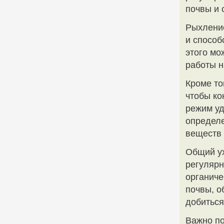
почвы и 
Рыхление
и способ
этого мо
работы н
Кроме то
чтобы ко
режим уд
определе
веществ 
Общий ух
регулярн
органиче
почвы, о
добиться
Важно по