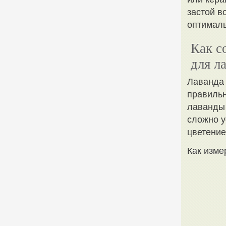
застой в
оптималь
Как с
для л
Лаванда 
правильн
лаванды 
сложно у
цветение
Как изме