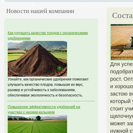
Новости нашей компании
Соста
Как улучшить качество плодов с органическими
удобрениями
Для усп
подобрат
рост. Оп
Узнайте, как органические удобрения помогают
улучшить качество плодов, повышая их вкус,
и хорошо
размер и устойчивость к заболеваниям,
застою в
обеспечивая экологичность и безопасность.
который 
Повышение эффективности удобрений на
стоит уч
участках с низким кальцием
щелочную
может за
нужной с