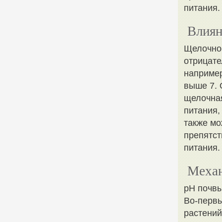
питания.
Влиян
Щелочнос
отрицате
например
выше 7. 
щелочная
питания,
также мо
препятст
питания.
Механ
pH почвы
Во-первы
растений