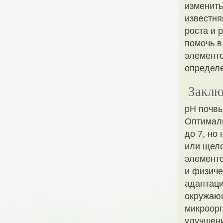
изменить
известня
роста и 
помочь 
элементо
определе
Заклю
pH почвы
Оптималь
до 7, но
или щело
элементо
и физиче
адаптаци
окружающ
микроорг
улучшени