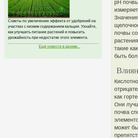
pH почвы
измеряет
Значения
Советы по увеличению эффекта от удобрений на
щелочнос
участках с низким содержанием кальция. Узнайте,
как улучшить питание растений и повысить
почвы со
урожайность при недостатке этого элемента.
растения
Ещё новости в архиве...
такие ка
быть бол
Влиян
Кислотно
отрицате
как горт
Они лучш
почва сп
элементо
может бы
препятст