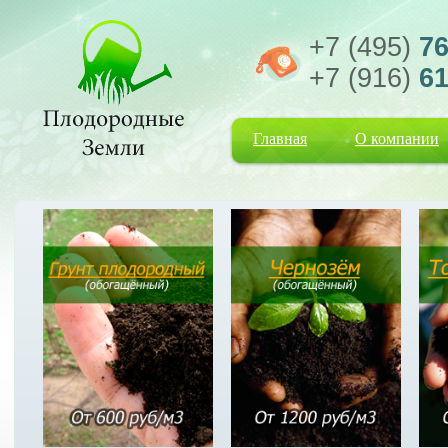
+7 (495)
76
+7 (916)
61
Главная
О компании