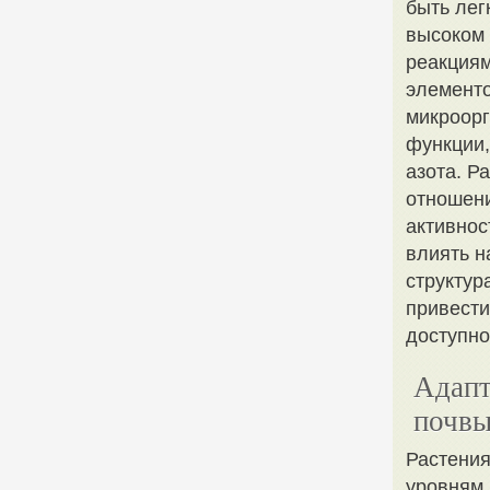
быть лег
высоком 
реакциям
элементо
микроорг
функции,
азота. Р
отношени
активнос
влиять н
структур
привести
доступно
Адапт
почв
Растения
уровням 