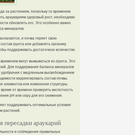
да за растением, поскольку со временем
ить араукариям здоровый рост, необходимо
ости обновлять его. Это особенно важно
са минералов.
азлагаются, и почва теряет свою
состав грунта или добавлять органику
чтобы поддерживать достаточное количество
 временем могут вымываться из грунта. Это
арий. Для поддержания баланса минералов
нт удобрения с медленным высвобождением
одимости корректировать состав почвы.
ия элементов или изменения структуры
о время от времени проверять кислотность
ения pH или серу для его снижения.
ляет поддерживать оптимальные условия
м растений.
я пересадки араукарий
ельности и соблюдения правильных