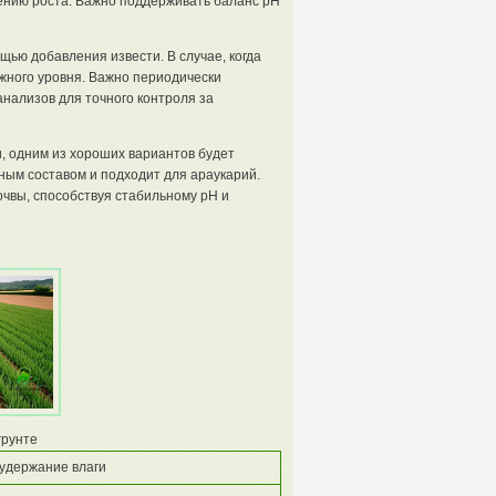
ению роста. Важно поддерживать баланс pH
щью добавления извести. В случае, когда
жного уровня. Важно периодически
нализов для точного контроля за
, одним из хороших вариантов будет
ным составом и подходит для араукарий.
очвы, способствуя стабильному pH и
грунте
удержание влаги