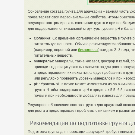
Обновление состава грунта для араукарий – важная часть ухо
почва теряет свои первоначальные свойства. Чтобы обеспеч
регулярно контролировать состояние грунта и при необходим
для поддержания оптимальной структуры, уровня pH и балан
Органика:
Со временем органические вещества в грунте р
питательную ценность. Обычно рекомендуется обновлять 
(например, перегной или
биокомпост
) каждые 2–3 года, 
питательных веществ.
Минералы:
Минералы, такие как азот, фосфор и калий, со
приводит к дефициту важных элементов для роста араук
и предотвращения их нехватки, следует добавлять в гру
или регулярно проверять уровень минералов и при необх
pH:
Уровень pH в почве может изменяться из-за вымыван
грунта. Чтобы поддерживать pH в пределах 5.5–6.5, важн
почвы и при необходимости добавлять известь для повыш
Регулярное обновление состава грунта для араукарий позво
для роста и предотвращает проблемы с питанием и развитие
Рекомендации по подготовке грунта дл
Подготовка грунта для пересадки араукарий требует внимат