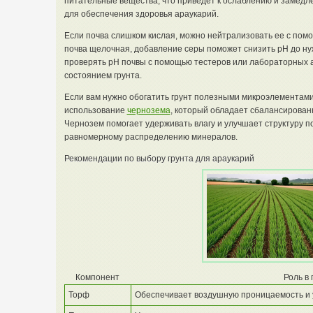
питательные вещества, что приведет к ослаблению и замедл
для обеспечения здоровья араукарий.
Если почва слишком кислая, можно нейтрализовать ее с помо
почва щелочная, добавление серы поможет снизить pH до ну
проверять pH почвы с помощью тестеров или лабораторных а
состоянием грунта.
Если вам нужно обогатить грунт полезными микроэлементами
использование
чернозема
, который обладает сбалансирован
Чернозем помогает удерживать влагу и улучшает структуру п
равномерному распределению минералов.
Рекомендации по выбору грунта для араукарий
Компонент
Роль в 
Торф
Обеспечивает воздушную проницаемость и 