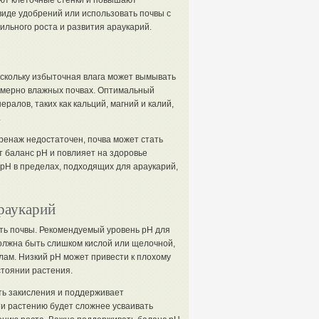
ют клеточные стенки и повышают
виде удобрений или использовать почвы с
льного роста и развития араукарий.
скольку избыточная влага может вымывать
езмерно влажных почвах. Оптимальный
ралов, таких как кальций, магний и калий,
.
дренаж недостаточен, почва может стать
т баланс pH и повлияет на здоровье
pH в пределах, подходящих для араукарий,
раукарий
ть почвы. Рекомендуемый уровень pH для
 должна быть слишком кислой или щелочной,
ам. Низкий pH может привести к плохому
стоянии растения.
ть закисления и поддерживает
ти растению будет сложнее усваивать