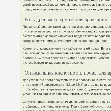
растения. Эти элементы поддерживают фотосинтез, укрепля
устойчивость к заболеваниям. Минералы можно добавлять в 
природным содержанием этих элементов, что важно для прави
Роль дренажа в грунте для араукарий
Правильный дренаж также влияет на усвоение минералов, по
питательные вещества из грунта, особенно в кислых или чр
состав грунта с дренажом помогает поддерживать баланс мине
которые необходимы араукариям для их полноценного роста
Кроме того, дренаж влияет на стабильность pH почвы. Если 
слишком кислой из-за накопления влаги и застоя, что наруши
растения. Система дренажа помогает поддерживать уровень 
и способствует их гармоничному развитию.
Оптимальная кислотность почвы для а
Для успешного роста араукарий важна правильная кислотнос
этих растений варьируется от 5.5 до 6.5. При этом почва не
чтобы обеспечить араукариям доступ к необходимым минерал
усвоению кальция и магния, что негативно сказывается на со
Структура грунта с правильным уровнем pH помогает избежа
стабильность минералов в почве. При избыточной кислотнос