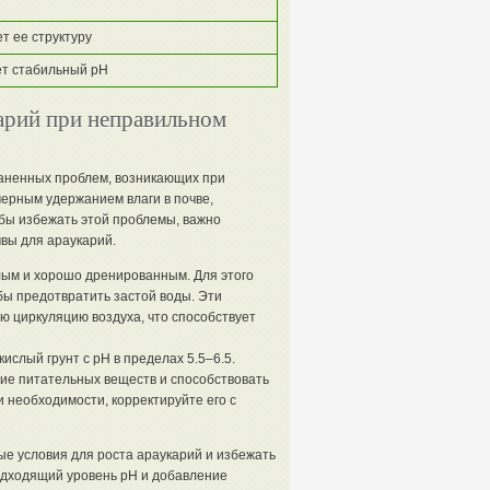
т ее структуру
ет стабильный pH
карий при неправильном
раненных проблем, возникающих при
мерным удержанием влаги в почве,
бы избежать этой проблемы, важно
вы для араукарий.
лым и хорошо дренированным. Для этого
бы предотвратить застой воды. Эти
ю циркуляцию воздуха, что способствует
ислый грунт с pH в пределах 5.5–6.5.
ие питательных веществ и способствовать
и необходимости, корректируйте его с
е условия для роста араукарий и избежать
подходящий уровень pH и добавление