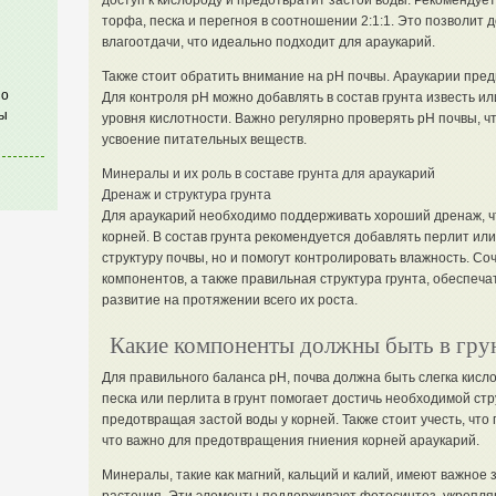
доступ к кислороду и предотвратит застой воды. Рекомендует
торфа, песка и перегноя в соотношении 2:1:1. Это позволит
влагоотдачи, что идеально подходит для араукарий.
Также стоит обратить внимание на pH почвы. Араукарии предп
по
Для контроля pH можно добавлять в состав грунта известь ил
ы
уровня кислотности. Важно регулярно проверять pH почвы, 
усвоение питательных веществ.
Минералы и их роль в составе грунта для араукарий
Дренаж и структура грунта
Для араукарий необходимо поддерживать хороший дренаж, ч
корней. В состав грунта рекомендуется добавлять перлит или
структуру почвы, но и помогут контролировать влажность. С
компонентов, а также правильная структура грунта, обеспеч
развитие на протяжении всего их роста.
Какие компоненты должны быть в грун
Для правильного баланса pH, почва должна быть слегка кислой
песка или перлита в грунт помогает достичь необходимой стр
предотвращая застой воды у корней. Также стоит учесть, что
что важно для предотвращения гниения корней араукарий.
Минералы, такие как магний, кальций и калий, имеют важное