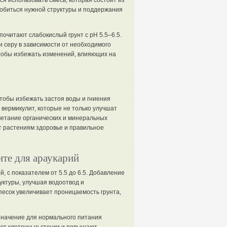
ся использовать смесь, которая состоит из
 добиться нужной структуры и поддержания
очитают слабокислый грунт с pH 5.5–6.5.
и серу в зависимости от необходимого
чтобы избежать изменений, влияющих на
тобы избежать застоя воды и гниения
 вермикулит, которые не только улучшат
очетание органических и минеральных
ат растениям здоровье и правильное
те для араукарий
, с показателем от 5.5 до 6.5. Добавление
уктуры, улучшая водоотвод и
 песок увеличивает проницаемость грунта,
 значение для нормального питания