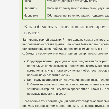
Песок
Улучшает дренаж и структуру почвы
Перегной
Насыщает почву микроэлементами, улучшае
Чернозем
Обогащает почву минералами, поддержива
Как избежать загнивания корней арау
грунте
Загнивание корней араукарий – это одна из самых распрост
неправильном составе грунта. Это может быть вызвано чрез
недостаточной аэрацией или неправильным уровнем pH. Что
соблюдать несколько ключевых принципов при подготовке поч
Структура почвы
: Грунт для араукарий должен быть рых
необходимо добавлять песок, перлит или вермикулит, что
компоненты улучшат структуру почвы и обеспечат хорошу
нормальному развитию корней.
Контроль за уровнем pH
: Араукарии предпочитают слабок
Избыток кислоты или щелочности может нарушить усвоен
загниванию корней. Регулярно проверяйте pH почвы и, пр
помощью извести или серы.
Соблюдение этих рекомендаций поможет создать оптимальны
проблем с загниванием корней. Правильный состав грунта, 