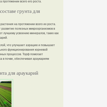
а протяжении всего его роста.
составе грунта для
 растения на протяжении всего их роста.
т развитие полезных микроорганизмов в
ет лучшему усвоению минералов, таких как
карий.
хлой, что улучшает аэрацию и повышает
льного функционирования корневой
нных процессов. Торф помогает
а в почве, обеспечивая араукариям
нта для араукарий