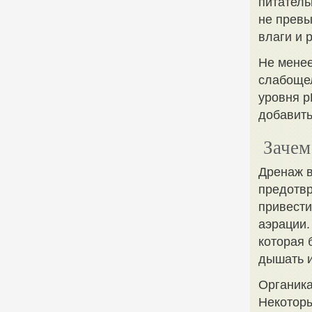
питатель
не превы
влаги и 
Не менее
слабощел
уровня p
добавить
Зачем
Дренаж в
предотвр
привести
аэрации.
которая 
дышать и
Органика
Некоторы