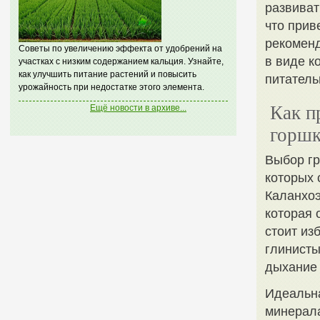
развиват
что прив
рекоменд
Советы по увеличению эффекта от удобрений на
в виде к
участках с низким содержанием кальция. Узнайте,
как улучшить питание растений и повысить
питатель
урожайность при недостатке этого элемента.
Как п
Ещё новости в архиве...
горшк
Выбор гр
которых 
Каланхоэ
которая 
стоит из
глинисты
дыхание 
Идеальна
минерала