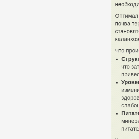
необходи
Оптималь
почва те
становят
каланхоэ
Что прои
Струк
что за
привес
Урове
измени
здоров
слабо
Питат
минера
питате