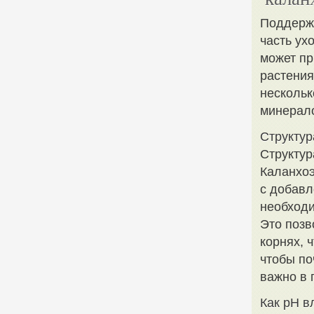
Поддержа
часть ух
может пр
растения
нескольк
минерал
Структур
Структур
Каланхоэ
с добавл
необходи
Это позв
корнях, 
чтобы по
важно в 
Как pH в