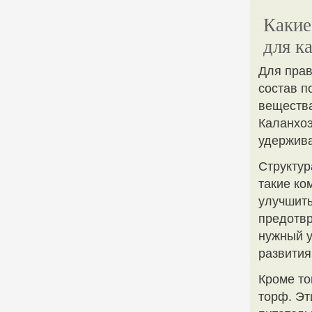
Какие
для к
Для прав
состав п
вещества
Каланхоэ
удержива
Структур
такие ко
улучшить
предотвр
нужный у
развития
Кроме то
торф. Эт