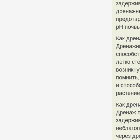
задержив
дренажны
предотвр
pH почвы
Как дрен
Дренажны
способст
легко ст
возникну
помнить,
и способ
растение
Как дре
Дренаж п
задержив
неблагоп
через др