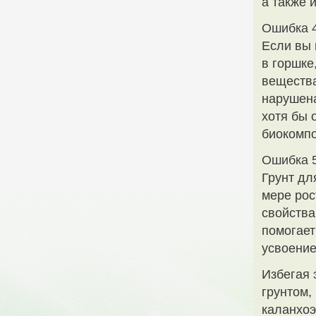
а также 
Ошибка 4
Если вы 
в горшке
вещества
нарушена
хотя бы 
биокомпо
Ошибка 5
Грунт дл
мере рос
свойства
помогает
усвоение
Избегая 
грунтом,
каланхоэ