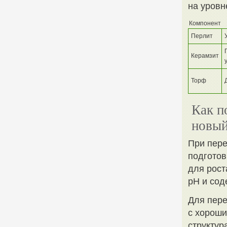
на уровн
Компонент
Перлит
Керамзит
Торф
Как п
новый
При пере
подготов
для рост
pH и сод
Для пере
с хороши
структур