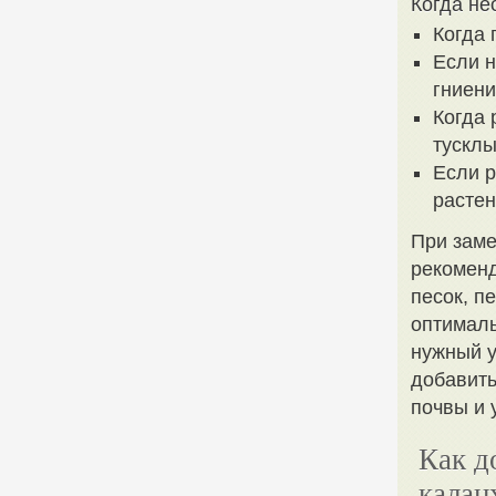
Когда не
Когда 
Если н
гниени
Когда 
тусклы
Если p
растен
При заме
рекоменд
песок, п
оптималь
нужный у
добавить
почвы и 
Как д
калан