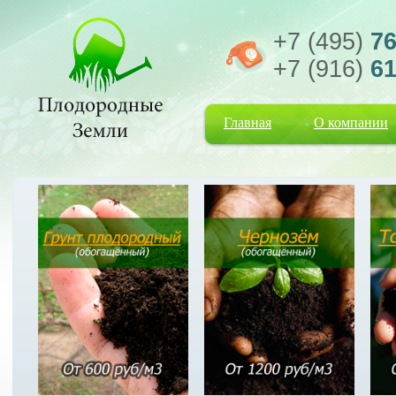
+7 (495)
76
+7 (916)
61
Главная
О компании