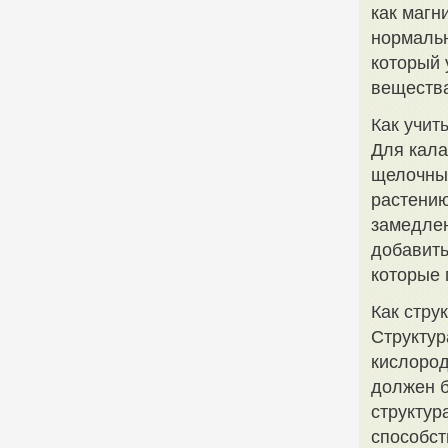
как магн
нормальн
который 
веществ
Как учит
Для кала
щелочным
растению
замедлен
добавить
которые 
Как стру
Структур
кислород
должен 
структур
способст