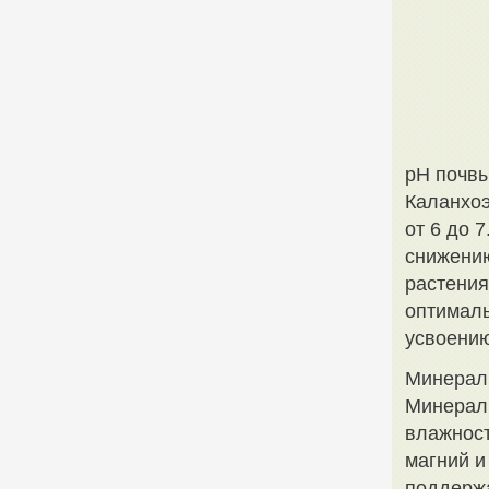
pH почвы
Каланхоэ
от 6 до 
снижению
растения
оптималь
усвоению
Минералы
Минералы
влажност
магний и
поддержа