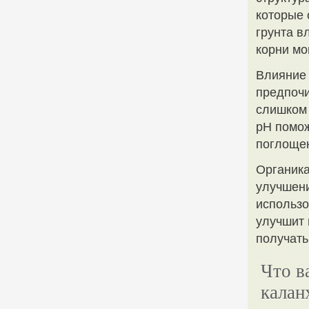
которые 
грунта в
корни мо
Влияние 
предпочи
слишком 
pH помож
поглощен
Органика
улучшени
использ
улучшит
получать
Что в
калан