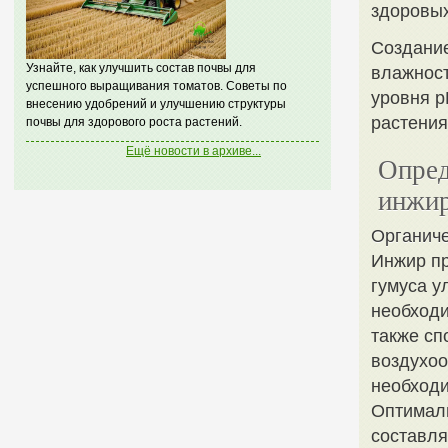
здоровых
Создание
Узнайте, как улучшить состав почвы для
влажност
успешного выращивания томатов. Советы по
уровня p
внесению удобрений и улучшению структуры
растения
почвы для здорового роста растений.
Ещё новости в архиве...
Опред
инжи
Органич
Инжир пр
гумуса у
необходи
также сп
воздухоо
необходи
Оптималь
составля