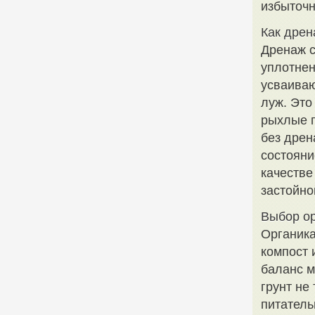
избыточн
Как дрен
Дренаж с
уплотнен
усваиваю
луж. Это
рыхлые г
без дрен
состояни
качестве
застойно
Выбор ор
Органика
компост 
баланс 
грунт не
питатель