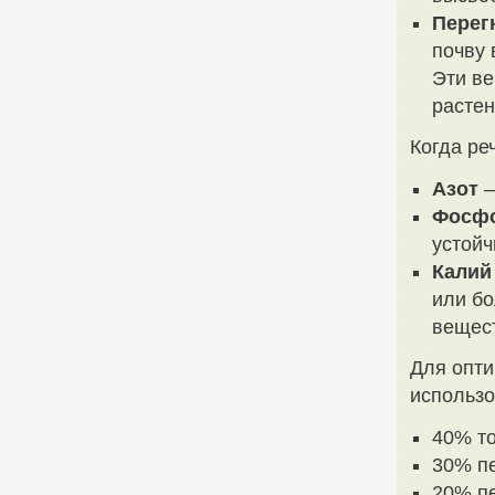
Перег
почву 
Эти в
растен
Когда ре
Азот
–
Фосф
устойч
Калий
или бо
вещес
Для опти
использ
40% т
30% п
20% пе