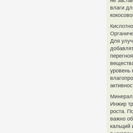
не заста
влаги дл
кокосово
Кислотно
Органич
Для улуч
добавлят
перегноя
вещества
уровень 
влагопро
активнос
Минерал
Инжир тр
роста. П
важно об
кальций 