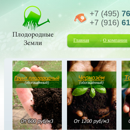
+7 (495)
76
+7 (916)
61
Главная
О компании