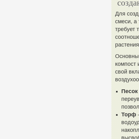
созда
Для созд
смеси, а
требует 
соотноше
растения
Основные
компост 
свой вкл
воздухоо
Песок
переув
позвол
Торф
водоуд
накопл
высво