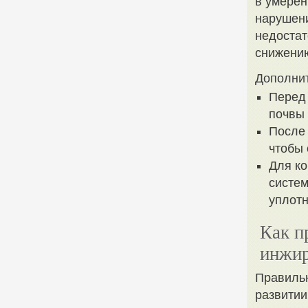
в умерен
нарушени
недостат
снижению
Дополни
Перед 
почвы 
После 
чтобы 
Для к
систем
уплотн
Как п
инжи
Правильн
развитии