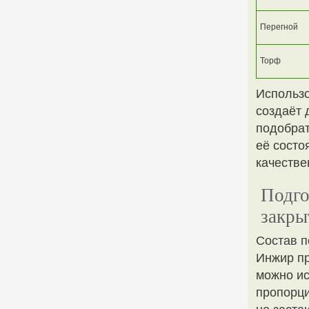
Перегной
Торф
Использо
создаёт 
подобрат
её состо
качестве
Подго
закры
Состав 
Инжир пр
можно ис
пропорци