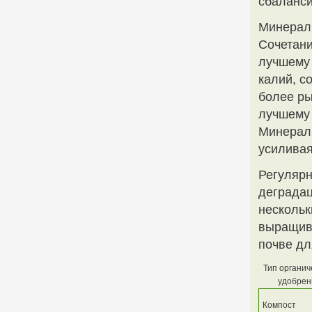
сбаланси
Минералы
Сочетани
лучшему 
калий, с
более ры
лучшему 
Минералы
усиливая
Регулярн
деградац
нескольк
выращива
почве дл
Тип органич
удобрен
Компост