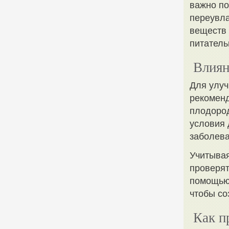
важно по
переувла
веществ 
питатель
Влиян
Для улуч
рекоменд
плодород
условия 
заболев
Учитывая
проверят
помощью 
чтобы со
Как п