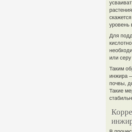
усваиват
растения
скажется
уровень 
Для подд
кислотно
необходи
или серу
Таким об
инжира –
почвы, д
Такие ме
стабильн
Корре
инжи
В процес