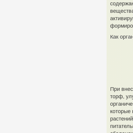
содержан
вещества
активиру
формиров
Как орга
При внес
торф, ул
органиче
которые 
растений
питатель