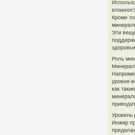
Использо
влажнос
Кроме то
минералы
Эти веще
поддержи
здоровы
Роль мин
Минералы
Например
уровня в
как таки
минерало
приводит
Уровень 
Инжир пр
пределах