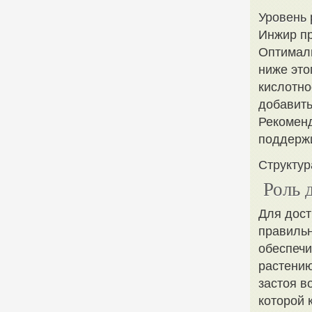
Уровень
Инжир пр
Оптималь
ниже это
кислотно
добавить
Рекоменд
поддержи
Структур
Роль 
Для дост
правильн
обеспечи
растению
застоя в
которой 