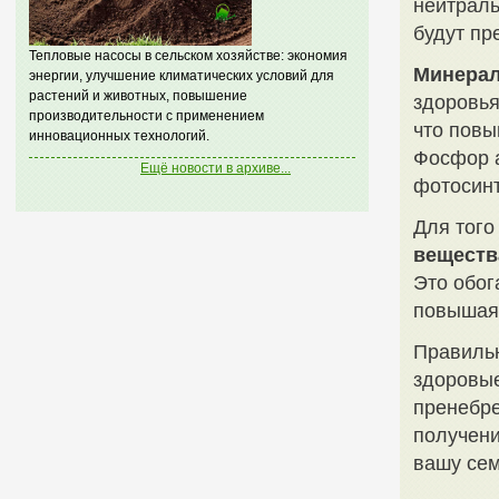
нейтрал
будут пр
Тепловые насосы в сельском хозяйстве: экономия
Минера
энергии, улучшение климатических условий для
растений и животных, повышение
здоровья
производительности с применением
что повы
инновационных технологий.
Фосфор а
Ещё новости в архиве...
фотосинт
Для того
веществ
Это обог
повышая 
Правильн
здоровые
пренебре
получени
вашу сем