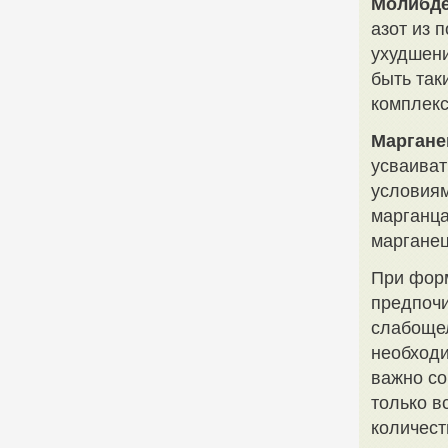
Молибд
азот из 
ухудшени
быть так
комплек
Маргане
усваиват
условиям
марганца
марганец
При форм
предпочи
слабоще
необходи
важно со
только в
количест