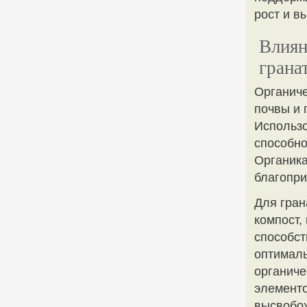
рост и в
Влиян
грана
Органиче
почвы и 
Использ
способно
Органика
благопри
Для гран
компост,
способст
оптималь
органич
элементо
высвобож