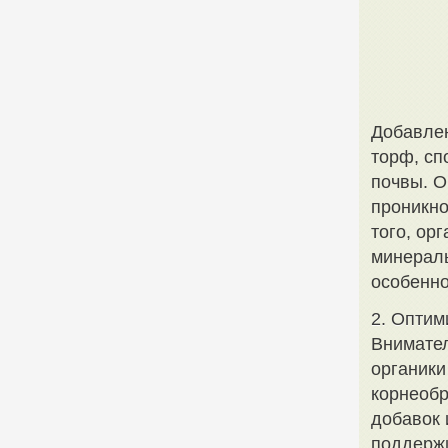
Добавлен
торф, сп
почвы. О
проникно
того, ор
минералы
особенно
2. Оптим
Внимател
органики
корнеобр
добавок 
поддержи