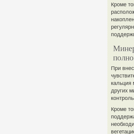
Кроме то
располож
накоплен
регулярн
поддержк
Минер
полно
При внес
чувствит
кальция 
других м
контроль
Кроме то
поддержа
необходи
вегетаци