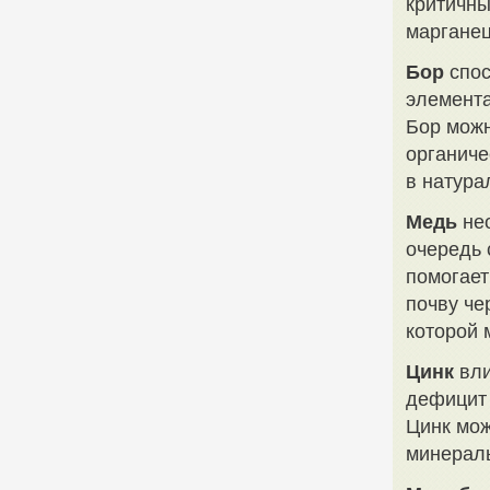
критичны
марганец
Бор
спос
элемента
Бор можн
органиче
в натура
Медь
нео
очередь 
помогает
почву че
которой 
Цинк
вли
дефицит 
Цинк мож
минералы