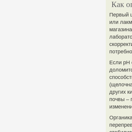
Как о
Первый ш
или лакм
магазина
лаборато
скоррект
потребно
Если pH 
доломито
способст
(щелочна
других к
почвы – 
изменени
Органика
перепрев