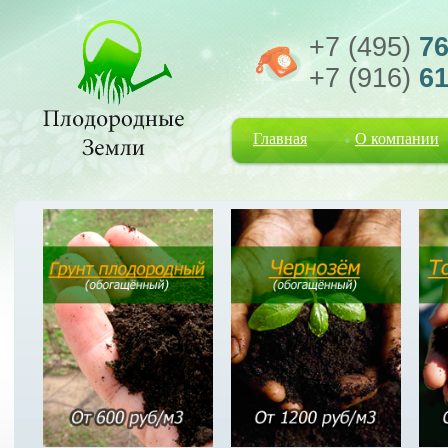
+7 (495)
76
+7 (916)
61
Главная
О компании