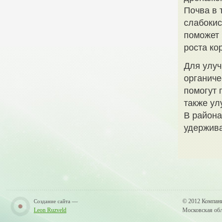
Почва в 
слабокис
поможет 
роста ко
Для улуч
органиче
помогут 
также ул
В района
удержива
—
© 2012 Компан
Создание сайта
Leon Ruzveld
Московская обла