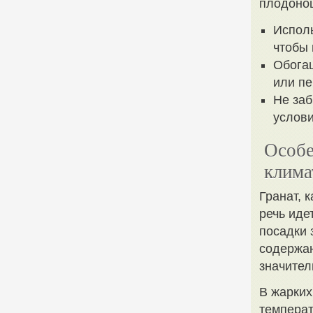
плодоно
Испол
чтобы 
Обогащ
или пе
Не заб
услови
Особе
клима
Гранат, 
речь иде
посадки 
содержан
значител
В жарких
температ