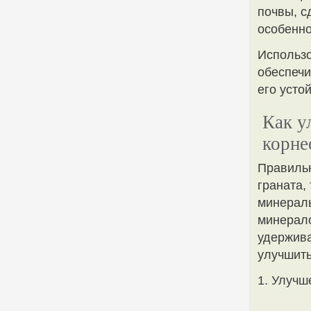
почвы, с
особенно
Использо
обеспечи
его усто
Как у
корне
Правильн
граната,
минералы
минерало
удержива
улучшить
1. Улучш