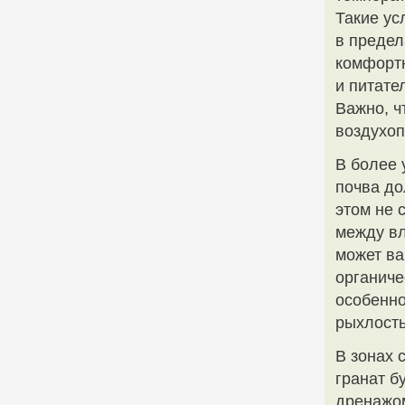
Такие ус
в предела
комфортн
и питате
Важно, ч
воздухоп
В более 
почва до
этом не 
между вл
может ва
органиче
особенно
рыхлость
В зонах 
гранат б
дренажом