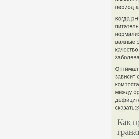
период а
Когда pH
питатель
нормализ
важные э
качество
заболев
Оптималь
зависит 
компоста
между ор
дефицита
сказатьс
Как п
грана