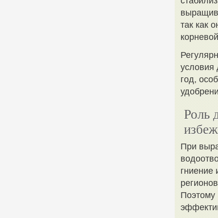
стабилиз
выращива
так как 
корневой
Регулярн
условия 
год, осо
удобрени
Роль 
избеж
При выра
водоотво
гниение 
регионов
Поэтому 
эффекти