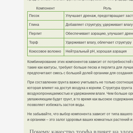
Компонент
Роль
Песок
Улучшает дренаж, предотвращает заст
Глина
Добавляет структуру, удерживает влагу
Перлит
Обеспечивает аэрацию, улучшает дре
Торф
Удерживает влагу, облегчает структуру
Кокосовое волокно
Нейтральный pH, хорошая аэрация
Комбинирование этих компонентов зависит от потребностей 
такие как кактусы, требуют больше песка и перлита для лучше
предпочитают смесь с большей долей органики для создания 
При составлении грунта важно учитывать не только соотноше
которая влияет на доступ воздуха к корням. Структура грунт
воздухопроницаемостью и удержанием влаги. Чем больше орг
увлажняющим будет грунт, в то время как высокое содержани
позволяет избежать застоя воды.
Не забывайте, что выбор компонента зависит от типа вашег
и органики – это залог здоровья ваших комнатных растений и 
Почему качество торфа влияет на здо