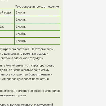
Рекомендованное соотношение
ой воды
1 часть
1 часть
наж
1 часть
1 часть
1 часть
конкретного растения. Некоторые виды,
го дренажа, в то время как орхидеи
рыхлой и влагоемкой структуры.
ние компонентов, но и структуру почвы,
а должна обеспечивать баланс между
аники в составе, тем более плотным и
е минералов добавляет прочности и
о растения. Грамотное сочетание минералов
их активного роста.
ровье комнатных растений