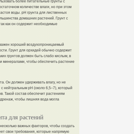
льзовать более питательные грунты с
статочном количестве влаги, но при этом
астоя воды. pH грунта для лиственных
ольшинства домашних растений. Грунт с
так как он содержит необходимые
х важен хороший воздухопроницаемый
ости. Грунт для орхидей обычно содержит
аких грунтов должен быть слабо кислым, в
й и минералами, чтобы обеспечить растение
а. Он должен удерживать влагу, но не
 с нейтральным pH (около 6,5–7), который
ов. Такой состав обеспечит растениям
 дренаж, чтобы лишняя вода могла
та для растений
несколько важных факторов, чтобы создать
еет свои требования, которые напрямую