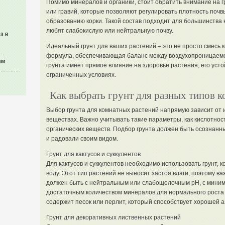
Помимо минералов и органики, стоит обратить внимание на г
или гравий, которые позволяют регулировать плотность почвы
образованию корки. Такой состав подходит для большинства 
любят слабокислую или нейтральную почву.
з в
Идеальный грунт для ваших растений – это не просто смесь
.
формула, обеспечивающая баланс между воздухопроницаемо
м.
грунта имеет прямое влияние на здоровье растения, его устой
ограниченных условиях.
Как выбрать грунт для разных типов 
Выбор грунта для комнатных растений напрямую зависит от 
веществах. Важно учитывать такие параметры, как кислотнос
органических веществ. Подбор грунта должен быть осознанн
и радовали своим видом.
Грунт для кактусов и суккулентов
Для кактусов и суккулентов необходимо использовать грунт,
воду. Этот тип растений не выносит застоя влаги, поэтому в
должен быть с нейтральным или слабощелочным pH, с миним
достаточным количеством минералов для нормального роста к
содержит песок или перлит, который способствует хорошей а
Грунт для декоративных лиственных растений