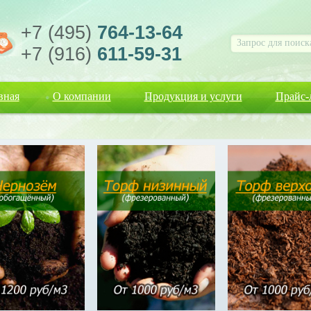
+7 (495)
764-13-64
+7 (916)
611-59-31
вная
О компании
Продукция и услуги
Прайс-