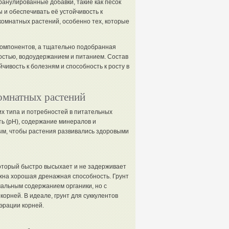
ранулированные добавки, такие как песок
 и обеспечивать её устойчивость к
комнатных растений, особенно тех, которые
 компонентов, а тщательно подобранная
стью, водоудержанием и питанием. Состав
чивость к болезням и способность к росту в
комнатных растений
их типа и потребностей в питательных
ть (pH), содержание минералов и
ым, чтобы растения развивались здоровыми
 который быстро высыхает и не задерживает
ажна хорошая дренажная способность. Грунт
альным содержанием органики, но с
орней. В идеале, грунт для суккулентов
эрации корней.