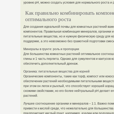
уровню pH, можно создать условия для нормального роста и 
Как правильно комбинировать компоне
оптимального роста
Для создания идеальной почвы для комнатных растений ва
компонентов. Правильная комбинация минералов, органики и 
питательные вещества, но и нужную физическую среду для к
поддержке, а это невозможно без грамотной подготовки смеси
Минералы в грунте: роль и пропорции
Для большинства комнатных растений оптимальное соотношен
глины и 1 часть перлита. Однако для суккулентов и кактусов 
обеспечить дополнительный дренаж.
Органика: питательные вещества для корней
Органические компоненты, такие как торф, компост или кокос
обеспечении растений необходимыми питательными вещества
при этом он легок и рыхлый, что способствует хорошей аэрац
схожими свойствами, но его более нейтральный pH делает е
растений.
Лучшее соотношение органики и минералов – 1:1. Важно помн
привести к кислой среде, что нежелательно для большинства 
предпочитают кислый грунт, например, азалии или рододенд