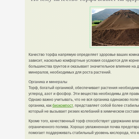
Качество торфа напрямую определяет здоровье ваших комнат
зависит, насколько комфортные условия создаются для корне
большинства грунтов и оказывает значительное влияние на д
минералов, необходимых для роста растений.
Органика и минералы
Торф, богатый органикой, обеспечивает растения необходим
углерод, азот и фосфор. Эти вещества необходимы для правил
Однако важно учитывать, что не вся органика одинаково пол
органика, как
биокомпост
, представляет собой более стабиль
который не вызывает резких колебаний в химическом составе
Кроме того, качественный торф способствует удержанию влаги
ограниченного полива. Хорошо увлажненная почва предотвр
помогает поддерживать стабильный уровень кислорода, что 