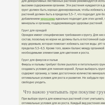
Для декоративных лиственных растений рекомендуется испо
высоким содержанием органики. Эти растения нуждаются в до
грунт должен быть хорошо дренированным, чтобы избежать з
растений должен быть в пределах 5,5–7, что подходит для б
добавлением
чернозема
идеально подходит для этих целей, 
минералы и органику, поддерживающую здоровье растений.
Грунт для орхидей
Орхидеи имеют специфические требования к грунту. Для ни
состав, поскольку их корни не должны быть в постоянной сыр
кору деревьев, которая помогает избежать застоя воды. pH т
пределах 5,5–6,5. Кроме того, важен баланс между органико
необходимыми элементами для цветения и роста.
Грунт для фикусов и пальм
Фикусы и пальмы требуют более рыхлого и питательного грунт
создавать условия для гниения корней. Лучше выбирать грунт
содержит органику, а также достаточное количество минерал
оптимальные условия для роста и развития. Не забудьте про
свободно уходить.
Что важно учитывать при покупке грун
При выборе грунта для комнатных растений стоит учитывать 
оптимальные условия для их роста. Каждый вид растения им