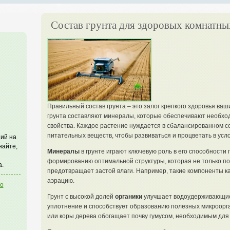
Состав грунта для здоровых комнатны
Правильный состав грунта – это залог крепкого здоровья ва
грунта составляют минералы, которые обеспечивают необхо
свойства. Каждое растение нуждается в сбалансированном с
питательных веществ, чтобы развиваться и процветать в усл
ий на
найте,
Минералы
в грунте играют ключевую роль в его способности 
формированию оптимальной структуры, которая не только по
а.
предотвращает застой влаги. Например, такие компоненты ка
аэрацию.
го
Грунт с высокой долей
органики
улучшает водоудерживающие 
уплотнение и способствует образованию полезных микроорг
или коры дерева обогащает почву гумусом, необходимым для 