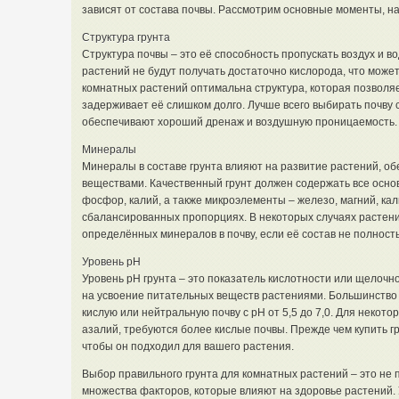
зависят от состава почвы. Рассмотрим основные моменты, на
Структура грунта
Структура почвы – это её способность пропускать воздух и во
растений не будут получать достаточно кислорода, что може
комнатных растений оптимальна структура, которая позволяет
задерживает её слишком долго. Лучше всего выбирать почву 
обеспечивают хороший дренаж и воздушную проницаемость.
Минералы
Минералы в составе грунта влияют на развитие растений, 
веществами. Качественный грунт должен содержать все основ
фосфор, калий, а также микроэлементы – железо, магний, ка
сбалансированных пропорциях. В некоторых случаях растени
определённых минералов в почву, если её состав не полност
Уровень pH
Уровень pH грунта – это показатель кислотности или щелочн
на усвоение питательных веществ растениями. Большинство
кислую или нейтральную почву с pH от 5,5 до 7,0. Для некото
азалий, требуются более кислые почвы. Прежде чем купить гр
чтобы он подходил для вашего растения.
Выбор правильного грунта для комнатных растений – это не п
множества факторов, которые влияют на здоровье растений.