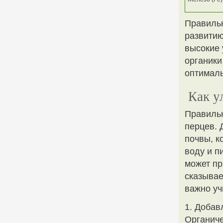
Правильн
развитию
высокие 
органики
оптималь
Как у
Правильн
перцев. 
почвы, к
воду и п
может пр
сказывае
важно уч
1. Добав
Органиче