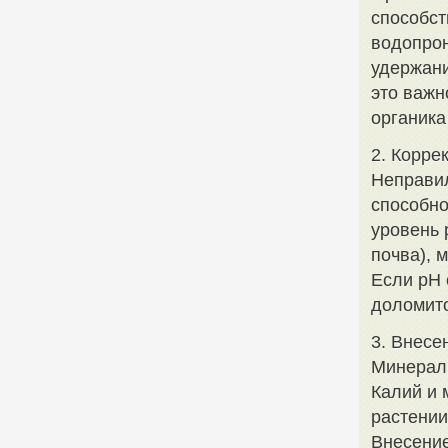
способст
водопрон
удержани
это важн
органика
2. Корре
Неправил
способно
уровень 
почва), 
Если pH 
доломито
3. Внесе
Минералы
Калий и 
растении
Внесени