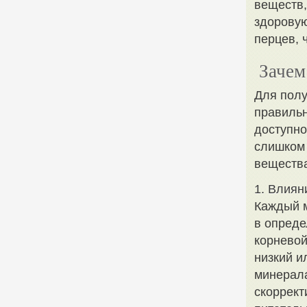
веществ,
здоровую
перцев, 
Зачем
Для полу
правильн
доступно
слишком 
вещества
1. Влиян
Каждый м
в опреде
корневой
низкий и
минерала
скоррект