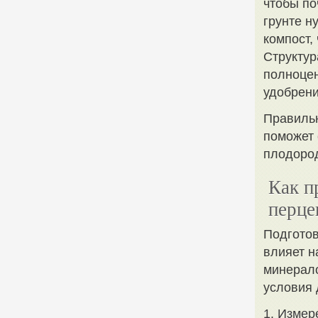
чтобы по
грунте н
компост,
Структур
полноцен
удобрени
Правильн
поможет 
плодород
Как п
перце
Подготов
влияет н
минерало
условия 
1. Измер