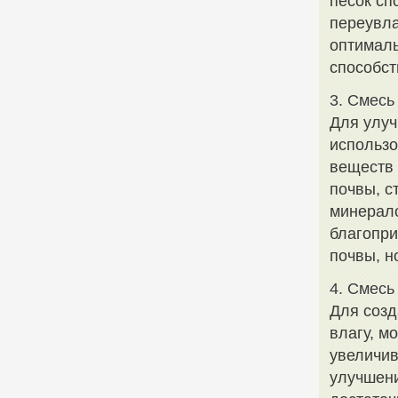
песок сп
переувла
оптималь
способст
3. Смесь
Для улуч
использ
веществ 
почвы, с
минерало
благопри
почвы, н
4. Смесь
Для созд
влагу, м
увеличив
улучшени