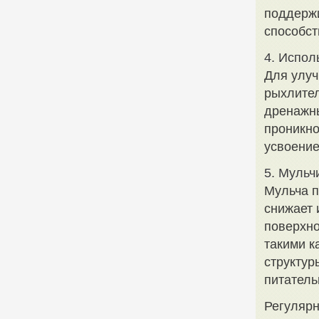
поддержи
способст
4. Испол
Для улуч
рыхлител
дренажны
проникно
усвоение
5. Мульч
Мульча п
снижает 
поверхно
такими к
структур
питатель
Регулярн