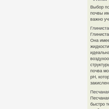
Выбор по
почвы им
важно уч
Глиниста
Глиниста
Она имее
жидкости
идеальна
воздухоо
структур
почва мо
pH, кото
закислен
Песчана
Песчаная
быстро т