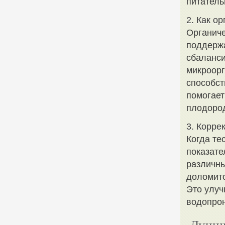
питатель
2. Как о
Органиче
поддержа
сбаланси
микроорг
способст
помогает
плодород
3. Корре
Когда те
показате
различны
доломито
Это улуч
водопрон