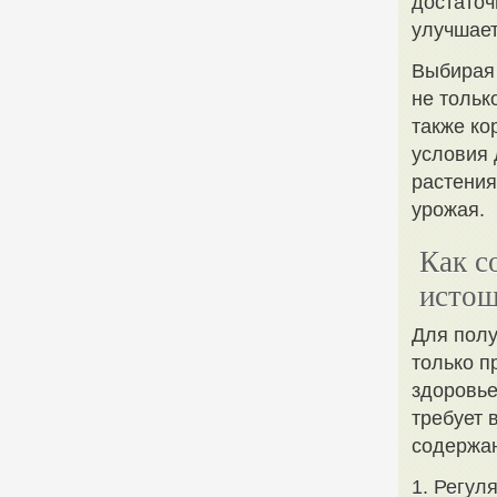
достаточ
улучшает
Выбирая 
не тольк
также ко
условия 
растения
урожая.
Как с
истощ
Для полу
только п
здоровье
требует 
содержан
1. Регул