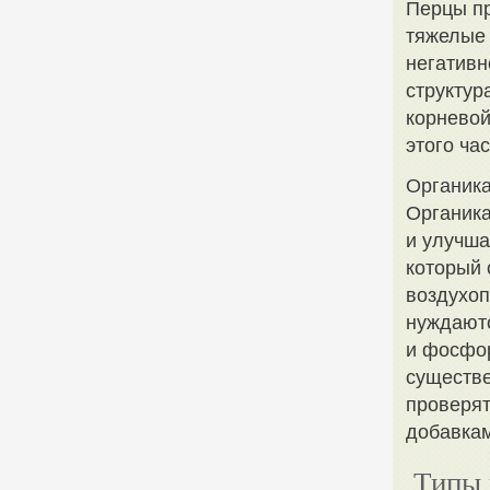
Перцы пр
тяжелые 
негативн
структур
корневой
этого ча
Органика
Органика
и улучша
который 
воздухоп
нуждаютс
и фосфор
существе
проверят
добавкам
Типы 