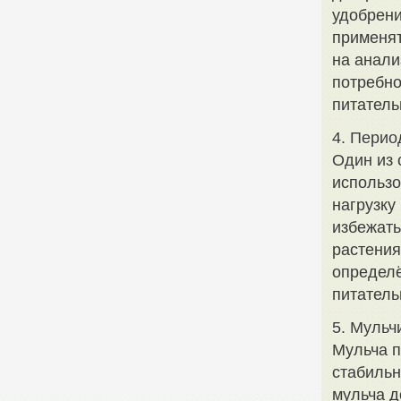
удобрени
применят
на анали
потребно
питател
4. Перио
Один из 
использо
нагрузку
избежать
растения
определё
питатель
5. Мульч
Мульча п
стабильн
мульча д