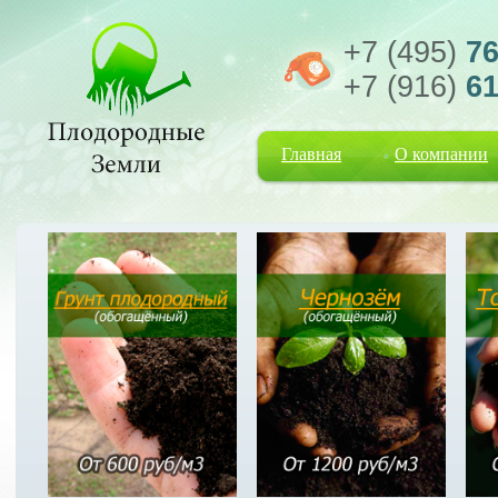
+7 (495)
76
+7 (916)
61
Главная
О компании