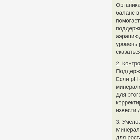
Органика
баланс в
помогает
поддержи
аэрацию,
уровень 
сказатьс
2. Контр
Поддержа
Если pH 
минерало
Для этог
корректи
извести 
3. Умело
Минералы
для рост