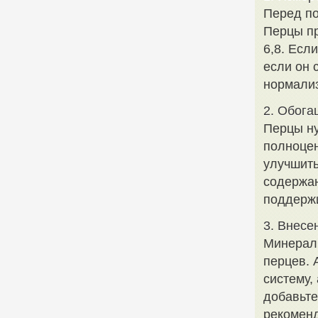
Перед по
Перцы пр
6,8. Есл
если он 
нормали
2. Обога
Перцы ну
полноцен
улучшить
содержан
поддержи
3. Внесе
Минералы
перцев. 
систему,
добавьте
рекоменд